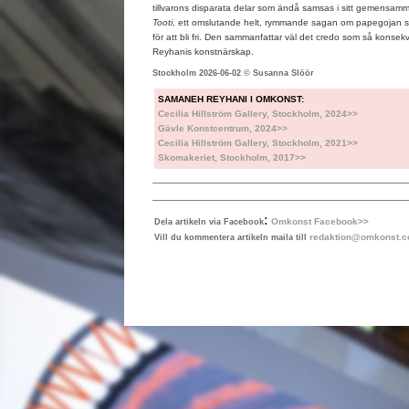
tillvarons disparata delar som ändå samsas i sitt gemensam
Tooti
, ett omslutande helt, rymmande sagan om papegojan som
för att bli fri. Den sammanfattar väl det credo som så kon
Reyhanis konstnärskap.
Stockholm 2026-06-02 © Susanna Slöör
SAMANEH REYHANI I OMKONST:
Cecilia Hillström Gallery, Stockholm, 2024>>
Gävle Konstcentrum, 2024>>
Cecilia Hillström Gallery, Stockholm, 2021>>
Skomakeriet, Stockholm, 2017>>
:
Omkonst Facebook>>
Dela artikeln via Facebook
redaktion@omkonst.
Vill du kommentera artikeln maila till