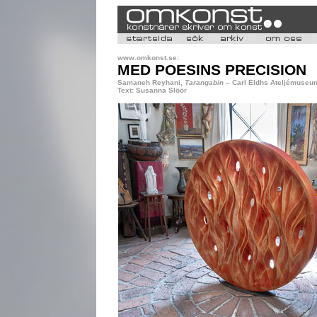
www.omkonst.se:
MED POESINS PRECISION
Samaneh Reyhani,
Tarangabin
– Carl Eldhs Ateljémuseu
Text: Susanna Slöör