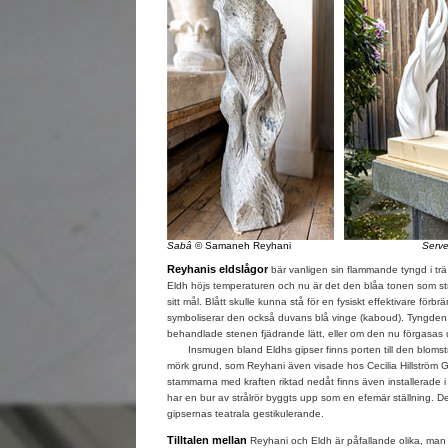
Sabâ
© Samaneh Reyhani
Serv
Reyhanis eldslågor
bär vanligen sin flammande tyngd i trä 
Eldh höjs temperaturen och nu är det den blåa tonen som st
sitt mål. Blått skulle kunna stå för en fysiskt effektivare fö
symboliserar den också duvans blå vinge (kaboud). Tyngden
behandlade stenen fjädrande lätt, eller om den nu förgasas u
Insmugen bland Eldhs gipser finns porten till den blomst
mörk grund, som Reyhani även visade hos Cecilia Hillström 
stammarna med kraften riktad nedåt finns även installerade i d
har en bur av strålrör byggts upp som en efemär ställning. De
gipsernas teatrala gestikulerande.
Tilltalen mellan
Reyhani och Eldh är påfallande olika, man