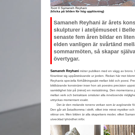
Tooti
© Samaneh Reyhani
(
klicka på bilden för hög upplösning)
Samaneh Reyhani är årets kons
skulpturer i ateljémuseet i Bel
senaste fem åren bildar en lite
elden vanligen är svårtänd mel
sommarmöten, så skapar själva
övertygar.
Samaneh Reyhani
möter publiken med en vägg av brons. 
förankrat sig uppåtsträvande ur jorden. Redan här mot blo
Reyhanis speciella förhållningssätt mellan bild och poesi. P
bildbärande konstnärer inser hon att poesins precision uppstå
samtidighet bär på (minst) en motsättning. Den momentana 
mellan verk och betraktare omsluter alla inneboende möjligh
uttryckas momentant exakt.
Det är den molande tonens verkan som är avgörande för 
Den går att åstadkomma i skrift, vilket inte minst mystiker och 
vittnar om. Men bilden är alla skapelsers moder, vilket Sama
utvecklad lyhördhet inför.