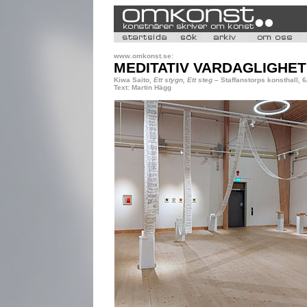
www.omkonst.se:
MEDITATIV VARDAGLIGHET
Kiwa Saito,
Ett stygn, Ett steg
– Staffanstorps konsthall, 
Text: Martin Hägg