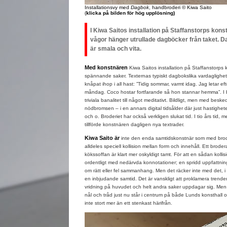
Installationsvy med
Dagbok
, handbroderi © Kiwa Saito
(
klicka på bilden för hög upplösning)
I Kiwa Saitos installation på Staffanstorps kon
vågor hänger utrullade dagböcker från taket. D
är smala och vita.
Med konstnären
Kiwa Saitos installation på Staffanstorps 
spännande saker. Texternas typiskt dagbokslika vardaglighet
knåpat ihop i all hast: ”Tidig sommar, varmt idag. Jag letar e
måndag. Coco hostar fortfarande så hon stannar hemma”. I br
triviala banalitet till något meditativt. Bildligt, men med beske
nödbromsen – i en annars digital tidsålder där just hastighe
och o. Broderiet har också verkligen slukat tid. I tio års tid,
tillförde konstnären dagligen nya textrader.
Kiwa Saito är
inte den enda samtidskonstnär som med brod
alldeles speciell kollision mellan form och innehåll. Ett brodera
kökssoffan är klart mer oskyldigt tamt. För att en sådan kollis
ordentligt med nedärvda konnotationer; en spridd uppfattnin
om rätt eller fel sammanhang. Men det räcker inte med det, i
en inbjudande samtid. Det är vanskligt att proklamera trender
vridning på huvudet och helt andra saker uppdagar sig. Men d
nål och tråd just nu står i centrum på både Lunds konsthall
inte stort mer än ett stenkast härifrån.