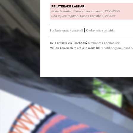
RELATERADE LÄNKAR:
Kodade trådar,
Skissernas museum, 2025-26>>
Den mjuka logiken
, Lunds konsthall, 2026>>
|
Staffanstorps konsthall
Omkonsts startsida
:
Omkonst Facebook>>
Dela artikeln via Facebook
redaktion@omkonst.
Vill du kommentera artikeln maila till