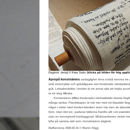
Dagbok
, detalj © Kiwa Saito (
klicka på bilden för hög upplö
Apropå konstnärens
vardaglighet finns också hennes tre 
små motorcyklar och gräsklippare mot broderade miniatyrlands
gult. Leksaksvärldar i broderi är ett annat sätt att hejda acc
ta ett steg tillbaka.
Konstnärens (tillika broderade) minimalistiskt strama färgfäl
många tankar. Frändskapen är här mer med ett klassiskt färgfä
något i mötet med broderi-tekniken även här men de lakonisk
form
,
Utan titel
etc. parkerar bilderna framför allt i ett esteti
utan en konceptuell överbyggnad. Mödosamheten räcker inte rik
lyfta på samma sätt som i konstnärens dagbok.
Staffanstorp 2026-02-16 © Martin Hägg