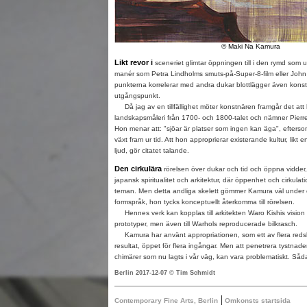
© Maki Na Kamura
Likt revor i
sceneriet glimtar öppningen till i den rymd som
manér som Petra Lindholms smuts-på-Super-8-film eller John B
punkterna korrelerar med andra dukar blottlägger även kon
utgångspunkt.
Då jag av en tillfällighet möter konstnären framgår det att 
landskapsmåleri från 1700- och 1800-talet och nämner Pier
Hon menar att: "sjöar är platser som ingen kan äga", efter
växt fram ur tid. Att hon approprierar existerande kultur, likt
ljud, gör citatet talande.
Den cirkulära
rörelsen över dukar och tid och öppna vidde
japansk spiritualitet och arkitektur, där öppenhet och cirkul
teman. Men detta andliga skelett gömmer Kamura väl under e
formspråk, hon tycks konceptuellt återkomma till rörelsen.
Hennes verk kan kopplas till arkitekten Waro Kishis vision
prototyper, men även till Warhols reproducerade bilkrasch.
Kamura har använt appropriationen, som ett av flera redskap
resultat, öppet för flera ingångar. Men att penetrera tystn
chimärer som nu lagts i vår väg, kan vara problematiskt. Såd
Berlin 2017-12-07 © Tim Schmidt
|
Contemporary Fine Arts, Berlin
Omkonsts startsida