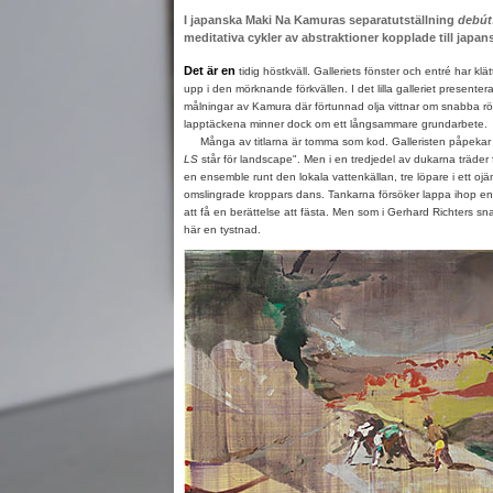
I japanska Maki Na Kamuras separatutställning
debút
meditativa cykler av abstraktioner kopplade till japa
Det är en
tidig höstkväll. Galleriets fönster och entré har klät
upp i den mörknande förkvällen. I det lilla galleriet presente
målningar av Kamura där förtunnad olja vittnar om snabba rör
lapptäckena minner dock om ett långsammare grundarbete
Många av titlarna är tomma som kod. Galleristen påpekar at
LS
står för landscape". Men i en tredjedel av dukarna träder 
en ensemble runt den lokala vattenkällan, tre löpare i ett ojäm
omslingrade kroppars dans. Tankarna försöker lappa ihop en
att få en berättelse att fästa. Men som i Gerhard Richters s
här en tystnad.