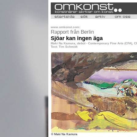
www.omkonst.com:
Rapport från Berlin
Sjöar kan ingen äga
Maki Na Kamura,
debút
- Contemporary Fine Arts (CFA), Ch
Text: Tim Schmidt
© Maki Na Kamura