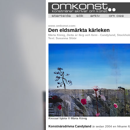
www.omkonst.com:
Den eldsmärkta kärleken
Märta König,
Detta är färg och form
- Candyland, Stockholm
Text: Susanna Slöör
Krossat hjärta
© Märta König
Konstnärsdrivna Candyland
är sedan 2004 en frihamn för