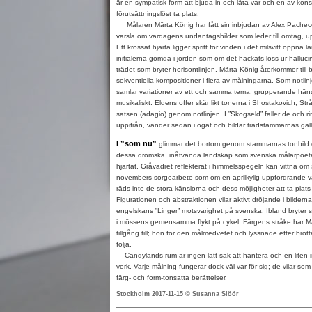
är en sympatisk form att bjuda in och låta var och en av kon
förutsättningslöst ta plats.
Målaren Märta König har fått sin inbjudan av Alex Pacheco och
varsla om vardagens undantagsbilder som leder till omtag, up
Ett krossat hjärta ligger spritt för vinden i det milsvitt öppna
initialerna gömda i jorden som om det hackats loss ur hallu
trädet som bryter horisontlinjen. Märta König återkommer till 
sekventiella kompositioner i flera av målningarna. Som notlinj
samlar variationer av ett och samma tema, grupperande händ
musikaliskt. Eldens offer skär likt tonerna i Shostakovich, Str
satsen (adagio) genom notlinjen. I ”Skogseld” faller de och r
uppifrån, vänder sedan i ögat och bildar trädstammarnas galle
I ”som nu”
glimmar det bortom genom stammarnas tonbild oc
dessa drömska, inåtvända landskap som svenska målarpoete
hjärtat. Gråvädret reflekterat i himmelsspegeln kan vittna om 
novembers sorgearbete som om en aprilkylig uppfordrande v
räds inte de stora känslorna och dess möjligheter att ta plats
Figurationen och abstraktionen vilar aktivt dröjande i bilderna
engelskans ”Linger” motsvarighet på svenska. Ibland bryter s
i mössens gemensamma flykt på cykel. Färgens stråke har 
tillgång till; hon för den målmedvetet och lyssnade efter bro
följa.
Candylands rum är ingen lätt sak att hantera och en liten i
verk. Varje målning fungerar dock väl var för sig; de vilar som 
färg- och form-tonsatta berättelser.
Stockholm 2017-11-15 © Susanna Slöör