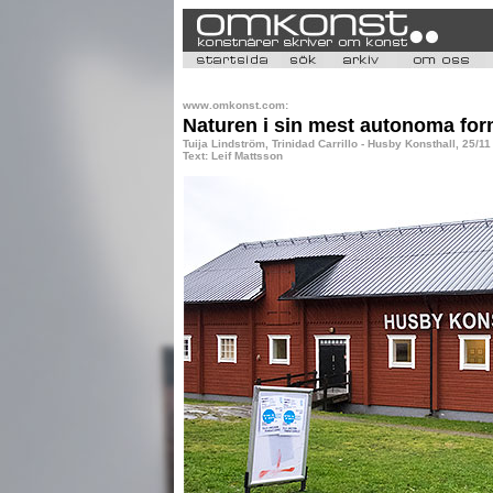
www.omkonst.com:
Naturen i sin mest autonoma fo
Tuija Lindström, Trinidad Carrillo - Husby Konsthall, 25/11
Text: Leif Mattsson