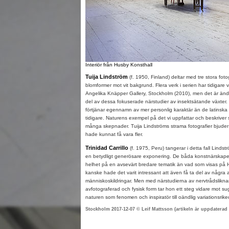
Interiör från Husby Konsthall
Tuija Lindström
(f. 1950, Finland) deltar med tre stora fotog
blomformer mot vit bakgrund. Flera verk i serien har tidigare
Angelika Knäpper Gallery, Stockholm (2010), men det är ändå 
del av dessa fokuserade närstudier av insektsätande växter.
förtjänar egennamn av mer personlig karaktär än de latinsk
tidigare. Naturens exempel på det vi uppfattar och beskrive
många skepnader. Tuija Lindströms strama fotografier bjuder 
hade kunnat få vara fler.
Trinidad Carrillo
(f. 1975, Peru) tangerar i detta fall Lindst
en betydligt generösare exponering. De båda konstnärskapen
helhet på en avsevärt bredare tematik än vad som visas på 
kanske hade det varit intressant att även få ta del av några av
människoskildringar. Men med närstudierna av nervtrådslikn
avfotograferad och fysisk form tar hon ett steg vidare mot su
naturen som fenomen och inspiratör till oändlig variationsrik
Stockholm 2017-12-07 © Leif Mattsson (artikeln är uppdaterad 