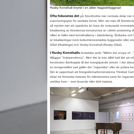
Husby Konsthall inrymd i en äldre magasinbyggnad
Ofta fokuseras det
på Stockholms mer centrala delar när m
exponeringsytor för samtida konst. Men ser man till Storstoc
så mycket mer att upptäcka än bara de omsusade innerstadsg
lokalisering av förorternas konstcentra är i direkt anslutning till
vilket är fallet med konsthallarna i Jakobsberg, Botkyrka oc
är lokaliseringar inom kulturminnesmärkta byggnader eller om
Gård (Huddinge) och Husby Konsthall (Husby Gård).
I Husby Konsthalls
tematiska serie "Within the scope of...
tillägget "Independency". Men det är inte alltid helt lätt att u
konstnärer återkoppla till det övergripande ämnet. I det aktue
en kongenialitet vad gäller det "organiska" eller de polära b
Det är uppenbart att fotograferna/konstnärerna Trinidad Carri
delar ett förmodat intresse för mikrokosmos samt för organis
utsökta form – som levande eller död materia.