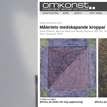
www.omkonst.com:
Måleriets medskapande kroppar
John Alberts, Marcus Matt och Hertha Hanson,
NO. 60
- An
Text: Susanna Slöör
© Marcus Matt
(Klicka på bilden för hög upplösning)
(Klicka på