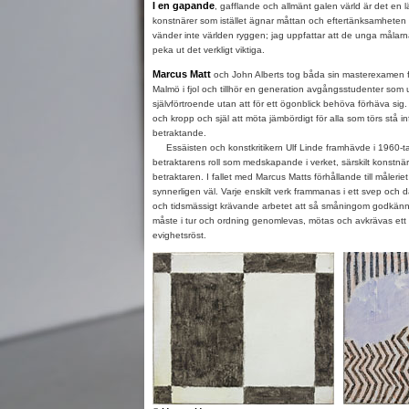
I en gapande
, gafflande och allmänt galen värld är det en lä
konstnärer som istället ägnar måttan och eftertänksamheten
vänder inte världen ryggen; jag uppfattar att de unga målar
peka ut det verkligt viktiga.
Marcus Matt
och John Alberts tog båda sin masterexamen f
Malmö i fjol och tillhör en generation avgångsstudenter som u
självförtroende utan att för ett ögonblick behöva förhäva sig.
och kropp och själ att möta jämbördigt för alla som törs stå in
betraktande.
Essäisten och konstkritikern Ulf Linde framhävde i 1960-t
betraktarens roll som medskapande i verket, särskilt konstnä
betraktaren. I fallet med Marcus Matts förhållande till måleri
synnerligen väl. Varje enskilt verk frammanas i ett svep och dä
och tidsmässigt krävande arbetet att så småningom godkänna e
måste i tur och ordning genomlevas, mötas och avkrävas ett 
evighetsröst.