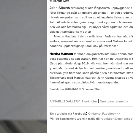
© Marcus Matt
John Alberts
schumringar och långsamma uppbyggande ell
följer i liknande spår att utkräva allt ur intet – ur den produk
historia om pojken som troligen av näringsbrist älskade att t
John Alberts låter hungrande ögon sluka jorden och varsamt 
den vila och återhämta sig. Här bryter såväl figuration och 
objektet framträder som det är.
Marcus Matt låter i sin tur måleriska händelser framträda
andras, som om han resonerat en smula med Matisse för att 
handens upptäckarglädje utan krav på referenser.
Hertha Hanson
tar hand om galleriets inre rum i denna sam
dess sextionde sedan starten. Hon har haft tre utställningar h
fjärde på galleriet tidigt 2019. Här visar hon två målningar 
ljuset. Med spatel sköljer hon och mättar grunderna för att 
precision lyfta fram sina korta påståenden eller framföra stramt
Tillsammans med Marcus Matt och John Alberts skapas ett väl
fram målningarna som världstillvänt medskapande.
Stockholm 2018-11-08 © Susanna Slöör
|
ANNAELLEGALLERY, Stockholm
Omkonsts startsida
:
Omkonst Facebook>>
Dela artikeln via Facebook
redaktion@omkonst.
Vill du kommentera artikeln maila till