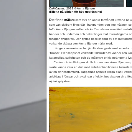
Dull/Cactus,
2018 © Anna Bjerger
(Klicka på bilden för hög upplösning)
Det finns målare
som mer än andra förmår att utmana bek
som van skribent finns där i bakgrunden den inre målaren som
Inför Anna Bjergers måleri väcks först rösten som fördomsfullt
händer och underben och pekar finger mot förenklingarna so
förlagan tvingar till. Den tystas dock snabbt av det rättframm
verkande skärpa som Anna Bjerger målar med.
I tidigare recensioner har jämförelser gjorts med amerikan
”filmisar” eller snapshot-verkande tidsbilder av vänner och kä
karamelliga syrligheten och de måleriskt enkla poängerna lys
Centrum i utställningen skulle kunna vara Anna Bjergers po
skulle kunna vara en drift med stillebentraditionens blomsterm
av en sinnesstämning. Taggarnas rytmiskt kritiga blänk verka
avbildats i försvar och avtvingar effektivt betraktaren sina fö
njutningslystnad.