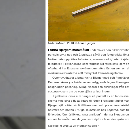
Muted/Match,
2018 © Anna Bjerger
I Anna Bjergers metamåleri
undersöker hon bildkonventio
penseln bryta ned och återskapa såväl den fotografiska förl
Motiven återupprättas bakvända, som om verkligheten i själva
fotografiet. I ett landskap som färgtekniskt förenklats, som om
efterhand har färgsatts, skvätter den gröna färgen som om de
mörkrumskemikalierna i ett misslyckat framkallningsförsök.
Överhuvudtaget arbetar Anna Bjerger med och framhäver 
Den ena skons yta blöder av underliggande lagers lösnings
bakgrunden pärlar sig. Skrap, fläckar och blinkningar från bo
successivt som om de vore själva anledningen.
I galleriets första rum hänger ett porträtt av en tändsticka 
skorna med sina diffusa ägare till fötter. I förstone tänker ma
Bjerger själv sätter sin lit till litteraturen och presenterar utst
helvetet och natten ur Olga Tokarczuks bok
Löparen
, som til
förlorade, föremål förlorar sina ansikten”. I denna Bjergers o
endast föremålen om dagen, som stjäl de levandes själar om 
Stockholm 2018-11-28 © Susanna Slöör