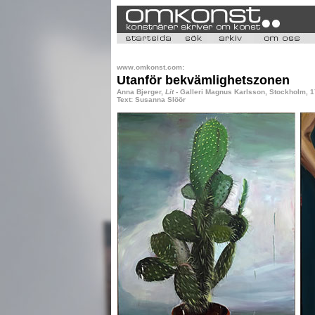
www.omkonst.com:
Utanför bekvämlighetszonen
Anna Bjerger,
Lit
- Galleri Magnus Karlsson, Stockholm, 1
Text: Susanna Slöör