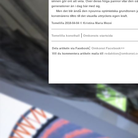
sinnen gör ont att veta. Över deras höga pannor vilar den o
generationer än i dag bär med sig.
Men det blir ändå den nyvunna optimistiska grundtonen j
konstnärens tilltro till det visuella uttryckets egen kraft.
Tomelilla 2018-04-04 © Kristina Maria Mezei
|
Tomelilla konsthall
Omkonsts startsida
:
Omkonst Facebook>>
Dela artikeln via Facebook
redaktion@omkonst.
Vill du kommentera artikeln maila till