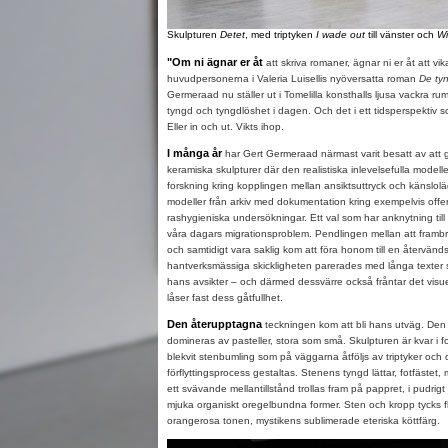
Skulpturen
Detet
, med triptyken
I wade out
till vänster och
Wi
"Om ni ägnar er åt
att skriva romaner, ägnar ni er åt att vi
huvudpersonerna i Valeria Luisellis nyöversatta roman
De ty
Germeraad nu ställer ut i Tomelilla konsthalls ljusa vackra r
tyngd och tyngdlöshet i dagen. Och det i ett tidsperspektiv s
Eller in och ut. Vikts ihop.
I många år
har Gert Germeraad närmast varit besatt av att g
keramiska skulpturer där den realistiska inlevelsefulla model
forskning kring kopplingen mellan ansiktsuttryck och känslol
modeller från arkiv med dokumentation kring exempelvis offer f
rashygieniska undersökningar. Ett val som har anknytning till
våra dagars migrationsproblem. Pendlingen mellan att frambri
och samtidigt vara saklig kom att föra honom till en återvän
hantverksmässiga skickligheten parerades med långa texter s
hans avsikter – och därmed dessvärre också fråntar det visu
låser fast dess gåtfullhet.
Den återupptagna
teckningen kom att bli hans utväg. Den 
domineras av pasteller, stora som små. Skulpturen är kvar i f
blekvit stenbumling som på väggarna åtföljs av triptyker och 
förflyttingsprocess gestaltas. Stenens tyngd lättar, fotfästet,
ett svävande mellantillstånd trollas fram på pappret, i pudrigt
mjuka organiskt oregelbundna former. Sten och kropp tycks
orangerosa tonen, mystikens sublimerade eteriska köttfärg.