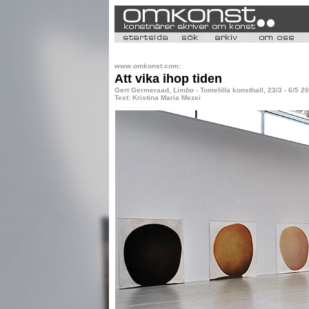
www.omkonst.com:
Att vika ihop tiden
Gert Germeraad,
Limbo
- Tomelilla konsthall, 23/3 - 6/5 2
Text: Kristina Maria Mezei