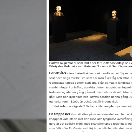
Porträtt av personer som fallit offer för Gestapos förföljelse i
Wladyslaw Kokoszka
och
Katarina Doboczr
© Gert Germeraa
För att åter
citera Luiselli så kan det handla om att ”frysa n
saker och tings rörelse, lite som när man åker tåg och tittar u
Germeraad färdas genom sydöstra Skånes magra landskap 
stenbumlingar i gräsåker, avskilda genom taggtrådsstängsel 
historien sig åter en gång påmind, människors slit och lida
gått. Men han dyker inte ner i offrets position denna gång uta
ett mellanrum –
Limbo
är också utställningens titel.
Vart leder nu vägvalet? Verkens titlar antyder nya funderi
En trappa ner
i konsthallen påminns vi om det som har vari
knappast vara större mot den ljusa och tyngdlösa övervåninge
nere är det spöklikt mörkt med svartglimmande teckningar oc
som fallit offer för Gestapos härjningar. Här handlar det om