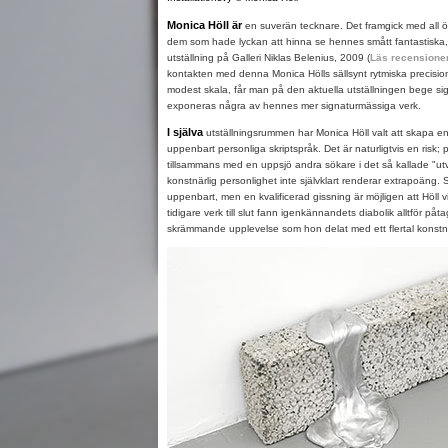
Monica Höll är
en suverän tecknare. Det framgick med all ön
dem som hade lyckan att hinna se hennes smått fantastiska,
utställning på Galleri Niklas Belenius, 2009 (
Läs recensione
kontakten med denna Monica Hölls sällsynt rytmiska precision
modest skala, får man på den aktuella utställningen bege sig i
exponeras några av hennes mer signaturmässiga verk.
I själva
utställningsrummen har Monica Höll valt att skapa en ty
uppenbart personliga skriptspråk. Det är naturligtvis en risk; p
tillsammans med en uppsjö andra sökare i det så kallade "utv
konstnärlig personlighet inte självklart renderar extrapoäng. S
uppenbart, men en kvalificerad gissning är möjligen att Höll 
tidigare verk till slut fann igenkännandets diabolik alltför påtag
skrämmande upplevelse som hon delat med ett flertal konstn