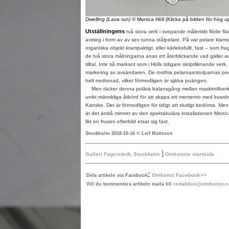
Dwelling (Lava run)
© Monica Höll (Klicka på bilden för hög u
Utställningens
två stora verk i svepande måleriskt flöde fla
avsteg i form av av sex tunna stålpelare. På var pelare klamr
organiska objekt krampaktigt, eller kärleksfullt, fast – som frag
de två stora målningarna anas ett återblickande vad gäller a
tilltal. Inte så markant som i Hölls tidigare skriptliknande ve
markering av avsändaren. De rostfria pelarnas/stolparnas pers
helt nedtonad, vilket förmodligen är själva poängen.
Men räcker denna polära balansgång mellan maskintillver
unikt mänskliga åtbörd för att skapa ett memento med kvardr
Kanske. Det är förmodligen för tidigt att slutligt bedöma. Men 
är det ändå minnet av den spektakulära installationen Monic
likt en frusen efterbild etsat sig fast.
Stockholm 2018-10-16 © Leif Mattsson
|
Galleri Fagerstedt, Stockholm
Omkonsts startsida
:
Omkonst Facebook>>
Dela artikeln via Facebook
redaktion@omkonst.
Vill du kommentera artikeln maila till