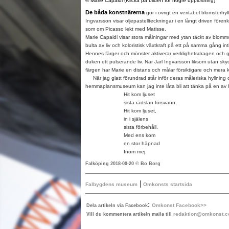
© Marie Capaldi (Klicka på bilden för högre upplösning)
De båda konstnärerna
gör i övrigt en veritabel blomsterhyll
Ingvarsson visar oljepastellteckningar i en långt driven förenk
som om Picasso lekt med Matisse.
Marie Capaldi visar stora målningar med ytan täckt av blommo
bulta av liv och koloristisk växtkraft på ett på samma gång in
Hennes färger och mönster aktiverar verklighetsdragen och g
duken ett pulserande liv. När Jarl Ingvarsson liksom utan skyd
färgen har Marie en distans och målar försiktigare och mera ko
När jag glatt förundrad står inför deras måleriska hyllning 
hemmaplansmuseum kan jag inte låta bli att tänka på en av h
Hit kom ljuset
sista rädslan försvann.
Hit kom ljuset,
in i själens
sista förbehåll.
Med ens kom
en stor häpnad
Inom mej.
Falköping 2018-09-20 © Bo Borg
|
Falbygdens museum
Omkonsts startsida
:
Omkonst Facebook>>
Dela artikeln via Facebook
redaktion@omkonst.
Vill du kommentera artikeln maila till