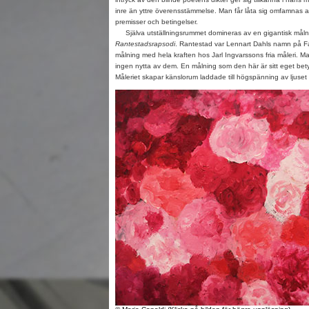
inre än yttre överensstämmelse. Man får låta sig omfamnas 
premisser och betingelser.
Själva utställningsrummet domineras av en gigantisk målni
Rantestadsrapsodi
. Rantestad var Lennart Dahls namn på Fa
målning med hela kraften hos Jarl Ingvarssons fria måleri. 
ingen nytta av dem. En målning som den här är sitt eget be
Måleriet skapar känslorum laddade till högspänning av ljuset o