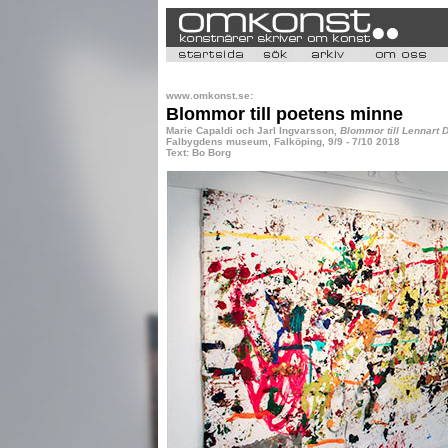
www.omkonst.se:
Blommor till poetens minne
Marie Capaldi och Jarl Ingvarsson,
Blommor till Lennart 
Falbygdens museum, Falköping, 9/9 - 7/10 2018
Text: Bo Borg