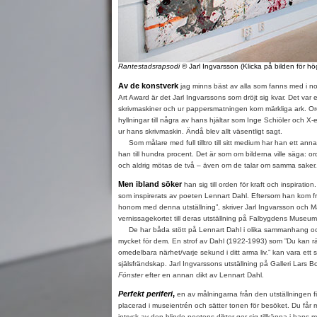
Rantestadsrapsodi
© Jarl Ingvarsson (Klicka på bilden för h
Av de konstverk
jag minns bäst av alla som fanns med i no
Art Award är det Jarl Ingvarssons som dröjt sig kvar. Det var
skrivmaskiner och ur pappersmatningen kom märkliga ark. 
hyllningar till några av hans hjältar som Inge Schiöler och X-e
ur hans skrivmaskin. Ändå blev allt väsentligt sagt.
Som målare med full tilltro till sitt medium har han ett annat
han till hundra procent. Det är som om bilderna ville säga: ord
och aldrig mötas de två – även om de talar om samma saker.
Men ibland söker
han sig till orden för kraft och inspiration
som inspirerats av poeten Lennart Dahl. Eftersom han kom från
honom med denna utställning”, skriver Jarl Ingvarsson och M
vernissagekortet till deras utställning på Falbygdens Museum
De har båda stött på Lennart Dahl i olika sammanhang och
mycket för dem. En strof av Dahl (1922-1993) som ”Du kan
omedelbara närhet/varje sekund i ditt arma liv.” kan vara ett 
själsfrändskap. Jarl Ingvarssons utställning på Galleri Lars Bo
Fönster
efter en annan dikt av Lennart Dahl.
Perfekt periferi
,
en av målningarna från den utställningen f
placerad i museientrén och sätter tonen för besöket. Du får
intryck av den blinde poetens dikter ger sig tillkänna i hans 