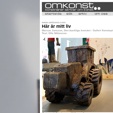
www.omkonst.com:
Här är mitt liv
Marcus Jonsson,
Den buckliga konsten
- Galleri Konstep
Text: Olle Niklasson