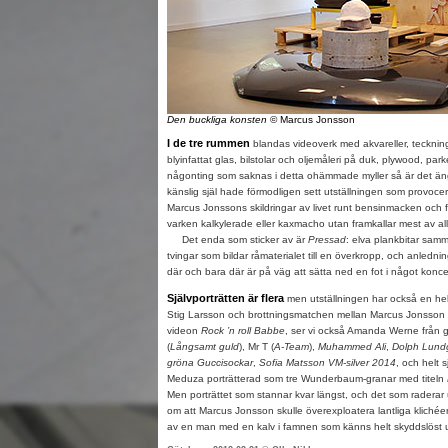
Den buckliga konsten
© Marcus Jonsson
I de tre rummen
blandas videoverk med akvareller, teckninga
blyinfattat glas, bilstolar och oljemåleri på duk, plywood, parke
någonting som saknas i detta ohämmade myller så är det ängs
känslig själ hade förmodligen sett utställningen som provoc
Marcus Jonssons skildringar av livet runt bensinmacken och 
varken kalkylerade eller kaxmacho utan framkallar mest av all
Det enda som sticker av är
Pressad
: elva plankbitar sam
tvingar som bildar råmaterialet till en överkropp, och anlednin
där och bara där är på väg att sätta ned en fot i något konce
Självporträtten är flera
men utställningen har också en hel 
Stig Larsson och brottningsmatchen mellan Marcus Jonsson oc
videon
Rock ’n roll Babbe
, ser vi också Amanda Werne från 
(
Långsamt guld
), Mr T (
A-Team
),
Muhammed Ali
,
Dolph Lundg
gröna Guccisockar
,
Sofia Matsson VM-silver 2014
, och helt 
Meduza porträtterad som tre Wunderbaum-granar med titeln
Men porträttet som stannar kvar längst, och det som raderar 
om att Marcus Jonsson skulle överexploatera lantliga klichéer
av en man med en kalv i famnen som känns helt skyddslöst u