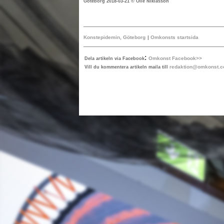
Göteborg 2018-03-21 © Olle Niklasson
Konstepidemin, Göteborg
|
Omkonsts startsida
:
Omkonst Facebook>>
Dela artikeln via Facebook
redaktion@omkonst.
Vill du kommentera artikeln maila till