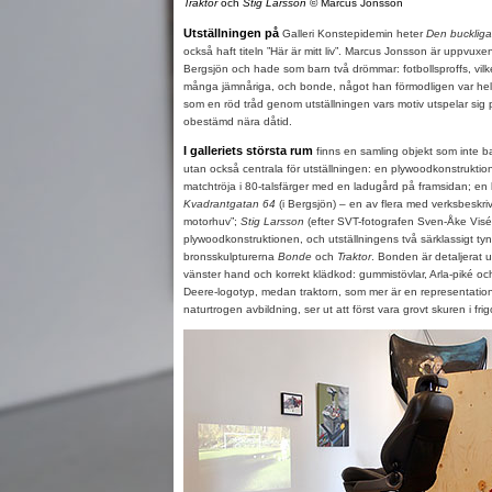
Traktor
och
Stig Larsson
© Marcus Jonsson
Utställningen på
Galleri Konstepidemin heter
Den buckliga
också haft titeln ”Här är mitt liv”. Marcus Jonsson är uppvuxe
Bergsjön och hade som barn två drömmar: fotbollsproffs, vil
många jämnåriga, och bonde, något han förmodligen var he
som en röd tråd genom utställningen vars motiv utspelar sig
obestämd nära dåtid.
I galleriets största rum
finns en samling objekt som inte ba
utan också centrala för utställningen: en plywoodkonstrukti
matchtröja i 80-talsfärger med en ladugård på framsidan; e
Kvadrantgatan 64
(i Bergsjön) – en av flera med verksbeskri
motorhuv”;
Stig Larsson
(efter SVT-fotografen Sven-Åke Visén
plywoodkonstruktionen, och utställningens två särklassigt tyn
bronsskulpturerna
Bonde
och
Traktor
. Bonden är detaljerat u
vänster hand och korrekt klädkod: gummistövlar, Arla-piké 
Deere-logotyp, medan traktorn, som mer är en representation
naturtrogen avbildning, ser ut att först vara grovt skuren i frigo