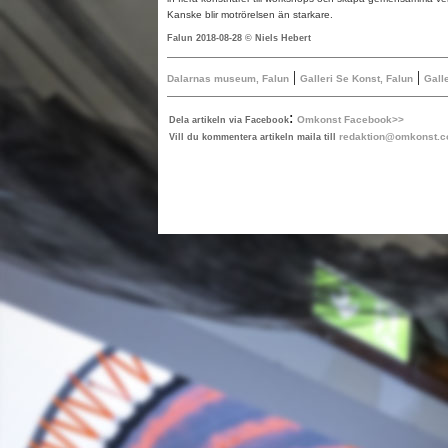
Kanske blir motrörelsen än starkare.
Falun 2018-08-28 © Niels Hebert
|
|
Dalarnas museum, Falun
Galleri Se Konst, Falun
Gall
:
Omkonst Facebook>>
Dela artikeln via Facebook
redaktion@omkonst.
Vill du kommentera artikeln maila till