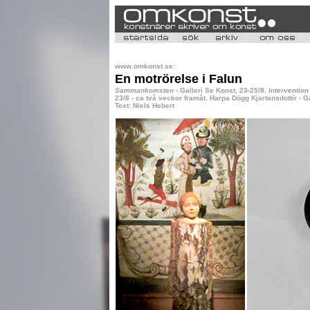
www.omkonst.se:
En motrörelse i Falun
Sammankomsten
- Galleri Se Konst, 23-25/8.
Intervention
23/8 - ca två veckor framåt. Harpa Dögg Kjartansdottír - G
Text: Niels Hebert