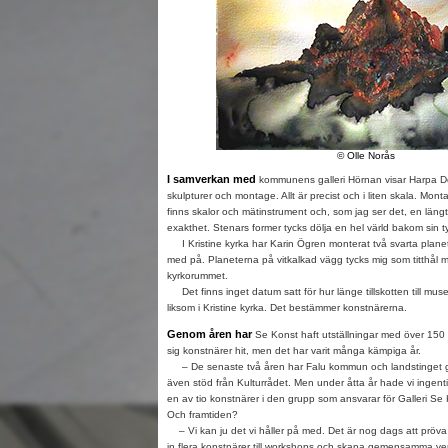
© Olle Norås
I samverkan med
kommunens galleri Hörnan visar Harpa Dö
skulpturer och montage. Allt är precist och i liten skala. Mo
finns skalor och mätinstrument och, som jag ser det, en läng
exakthet. Stenars former tycks dölja en hel värld bakom sin t
I Kristine kyrka har Karin Ögren monterat två svarta planete
med på. Planeterna på vitkalkad vägg tycks mig som titthål mo
kyrkorummet.
Det finns inget datum satt för hur länge tillskotten till mus
liksom i Kristine kyrka. Det bestämmer konstnärerna.
Genom åren har
Se Konst haft utställningar med över 150
sig konstnärer hit, men det har varit många kämpiga år.
– De senaste två åren har Falu kommun och landstinget get
även stöd från Kulturrådet. Men under åtta år hade vi ingen
en av tio konstnärer i den grupp som ansvarar för Galleri Se
Och framtiden?
– Vi kan ju det vi håller på med. Det är nog dags att pröva
in flera konstnärer till workshops och skapa gemensamma ve