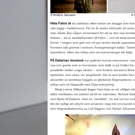
© Anders Jansson
© 
Hela Falun är
ett världsarv vilket kastar sin skugga över ko
vilar tryggt i traditionerna. För tio år sedan tröttnade ett anta
man måste åka någon annanstans för att se den nya konste
föddes – att ta samtidskonsten till Falun – och ett tiotal kons
Konst. I helgen som gick och ett par veckor framåt uppmärk
Konsten står givetvis i centrum. Arrangemanget kallas "Sa
(repetition), vilket ska tolkas som att evenemanget blir årligt.
På Dalarnas museum
har galleriet kunnat intervenera i sa
nya och gamla verk av konstnärer som ställt ut på Galleri Se 
paralleller mellan eviga värden – som Anders Janssons flick
björkstam, som visas i en stuginteriör. Det är som bodde hon 
akvareller av landskap byggda av glödande färgeruptioner, s
tolkas som ett färgspråk med Dala-anknytning.
Marja-Leena Silllanpää lägger fram bitar av ett urklippt mö
tidlös meditation om arbetet att bli en människa. Richard Gal
som flyttat till Dalarna, visar en "moralitet", en svit om hur 
blir det tydligt att uttryck som används i dag inte ens kunde 
som färgmeditationerna av Leif Elggren och Stefan Johanss