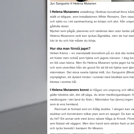
Jus Sanguinis
© Helena Mutanen
I Helena Mutanens
utställning i Bollnäs konsthall finns b
ställt ut tidigare, som installationen
White Remains
. Den visa
och sätts nu i ett sammanhang av början och slut, från ursprun
gåtfulla slutet.
Mycket som pågår, planeras och värderas sker utan tanke på 
Helena Mutanens verk kan tyckas lågmälda, men de har starkt 
här är du och här måste du börja.
Hur ska man förstå jaget?
Verket
K
ä
rna
– en mandalalik bronsform på en duk där revb
ett foster men också som hjärta och jagets närvaro. I dag be
en lök utan kärna. Men för Helena Mutanen tycks jaget ha fasthe
och som utvecklas från sin grund för att bli ett hjärta som tj
människan. Det stora svarta hjärtat intill,
Jus S
anguinis
(Blode
otymplighet, ett dystert hinder i rummet med blodkärl som hä
blottas i tomma hål.
I Helena Mutanens konst
är frågan om ursprung och tillhöri
gäller blodets rätt, det vill säga, du ärver medborgarskapet. Alt
medborgare i det land du föds i. Människor har (ännu) ingen 
som är ens hemland.
Rannsak
är formad som en ihålig stubbe. I skogen kan v
stubbar och konstnären tolkar ytan som en spegel. Du kan se
du hit? Ett annat verk med ännu rakare fråga är
Knock
. Förs
arm fästad vid väggen. Men den hand som sticker fram ur är
och tycks beredd i kampen för tillvaron.