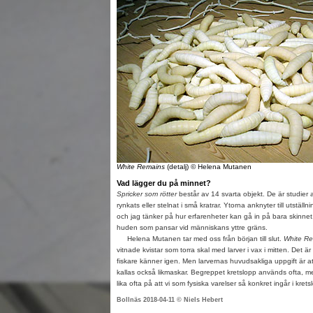
White Remains
(detalj) © Helena Mutanen
Vad lägger du på minnet?
Spricker som rötter
består av 14 svarta objekt. De är studier a
rynkats eller stelnat i små kratrar. Ytorna anknyter till utstäl
och jag tänker på hur erfarenheter kan gå in på bara skinnet
huden som pansar vid människans yttre gräns.
Helena Mutanen tar med oss från början till slut.
White Re
vitnade kvistar som torra skal med larver i vax i mitten. Det är 
fiskare känner igen. Men larvernas huvudsakliga uppgift är a
kallas också likmaskar. Begreppet kretslopp används ofta, me
lika ofta på att vi som fysiska varelser så konkret ingår i krets
Bollnäs 2018-04-11 © Niels Hebert