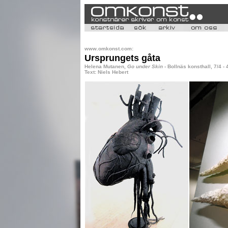
www.omkonst.com:
Ursprungets gåta
Helena Mutanen,
Go under Skin
- Bollnäs konsthall, 7/4 - 
Text: Niels Hebert