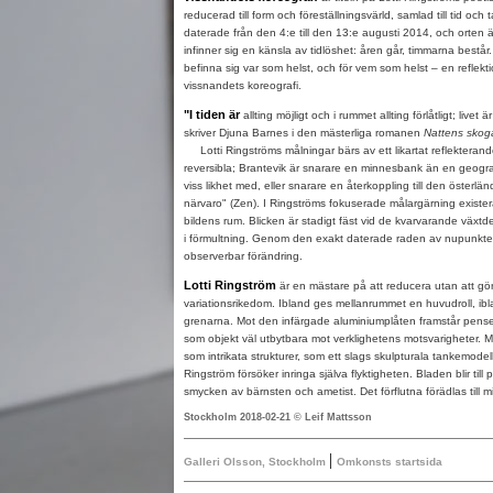
reducerad till form och föreställningsvärld, samlad till tid och
daterade från den 4:e till den 13:e augusti 2014, och orten 
infinner sig en känsla av tidlöshet: åren går, timmarna bestå
befinna sig var som helst, och för vem som helst – en reflekti
vissnandets koreografi.
"I tiden är
allting möjligt och i rummet allting förlåtligt; livet är 
skriver Djuna Barnes i den mästerliga romanen
Nattens skog
Lotti Ringströms målningar bärs av ett likartat reflekteran
reversibla; Brantevik är snarare en minnesbank än en geograf
viss likhet med, eller snarare en återkoppling till den österl
närvaro" (Zen). I Ringströms fokuserade målargärning exister
bildens rum. Blicken är stadigt fäst vid de kvarvarande växtd
i förmultning. Genom den exakt daterade raden av nupunkter
observerbar förändring.
Lotti Ringström
är en mästare på att reducera utan att göra
variationsrikedom. Ibland ges mellanrummet en huvudroll, ib
grenarna. Mot den infärgade aluminiumplåten framstår pense
som objekt väl utbytbara mot verklighetens motsvarigheter. 
som intrikata strukturer, som ett slags skulpturala tankemodel
Ringström försöker inringa själva flyktigheten. Bladen blir till p
smycken av bärnsten och ametist. Det förflutna förädlas till 
Stockholm 2018-02-21 © Leif Mattsson
|
Galleri Olsson, Stockholm
Omkonsts startsida