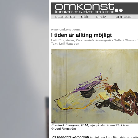
www.omkonst.com:
I tiden är allting möjligt
Lotti Ringström,
Vissnandets koreografi
- Galleri Olsson,
Text: Leif Mattsson
Brantevik 6 augusti, 2014
, olja på aluminium 72x92cm
© Lotti Ringström
Vissnandets koreografi
är titeln på Lotti Ringströms poetis