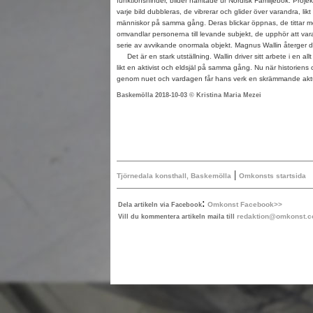
funktionshinder, bilder hämtade ur Nordisk Familjebok. Projekt
varje bild dubbleras, de vibrerar och glider över varandra, li
människor på samma gång. Deras blickar öppnas, de tittar mo
omvandlar personerna till levande subjekt, de upphör att va
serie av avvikande onormala objekt. Magnus Wallin återger
Det är en stark utställning. Wallin driver sitt arbete i en all
likt en aktivist och eldsjäl på samma gång. Nu när historiens
genom nuet och vardagen får hans verk en skrämmande aktu
Baskemölla 2018-10-03 © Kristina Maria Mezei
|
Tjörnedala konsthall, Baskemölla
Omkonsts startsida
:
Omkonst Facebook>>
Dela artikeln via Facebook
redaktion@omkonst.
Vill du kommentera artikeln maila till