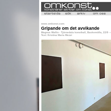
www.omkonst.com:
Gripande om det avvikande
Magnus Wallin - Tjörnedala konsthall, Baskemölla, 22/9 -
Text: Kristina Maria Mezei