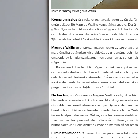
Installationsvy © Magnus Wallin
Kompromisslös
rå direkthet och avsaknaden av rädsla för 
utgångsläget för Magnus Wallins konstnärliga arbete. Det ä
gäller. Nyss tycktes blodet rinna över väggar och kakel i utstä
och tänder bildade en bård tvärs över en tavla. Men i den nu
Tjörnedala konsthall i Baskemölla är den kliniska renheten 
Magnus Wallin
uppmärksammades i slutet av 1990-talet för 
mardrömslika berättelser kring eldsvådor, undergång och miss
orsakade av funktionsvariationer hos personerna, de var halta
något sätt.
På senare år har han i än högre grad fokuserat på temat s
och annorlundaskap. Han har sökt material i arkiv och uppsla
definitioner och historiska skeenden. Såväl nazisternas be
avvikande mental kapacitet eller utseende som det svenska
programmet och dess följder under 1930-talet.
Nu har färgen
försvunnit ur Magnus Wallins verk, både från 
Han räds inte smärta och konkretion. Åtta till synes svarta 
utspridda över konsthallens vita väggar. Synar vi dem närmar
brunt och rött. Det är det levrade torkade blodets färg – Wal
täcker finslipad aluminium. Målningarna har samma storlek so
– och samma kompromisslöshet. Vita små benflisor glimmar til
brutalt förenklat. Förintandet av levande material flåsar om 
Filminstallationen
Unnamed
bygger på en serie fotografi