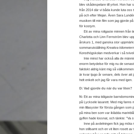
blev skådespelare till yrket. Hon har 
från 2014 där vi båda kunde luta oss 
på och efter Mejan. Även Sara Lundé
musiken till min film som jag gjorde 
för kostym.
Ett av mina roligaste minnen från t
Charlotta och Linn Fernström blev uppk
årskurs 1, med ganska stor uppmärks
sommarutställning
Kreativa kilometer
Konsthögskolan medverkar i så tvive
Inte minst har också alla de männis
enorm betydelse för mig nu de senaste 
faktiskt aldrig känt mig så välkommen
är kvar tjugo år senare, dels över att 
helt enkelt och jag får vara med igen.
D: Vad gjorde du när du var liten?
N:
Ett av mina tidigaste barndomsminn
på Lycksele lasarett. Med mig fanns mi
min lillasyster för första gången som p
på mina ben som var iklädda marinbl
gylfen hade lossnat, och tänkte: ”Va st
Inne på avdelningen fick jag möta min
hon stillsamt och en vit liten rosett 