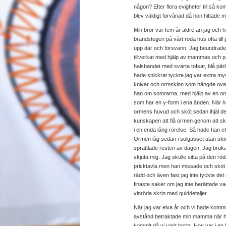
någon? Efter flera evigheter till så
blev väldigt förvånad då hon hittade mi
Min bror var fem år äldre än jag och
brandstegen på vårt röda hus ofta till
upp där och försvann. Jag beundrade m
tillverkat med hjälp av mammas och p
halsbandet med svarta tofsar, blå pärl
hade snickrat tyckte jag var extra m
knivar och ormskinn som hängde ova
han om somrarna, med hjälp av en orm
som har en y-form i ena änden. När 
ormens huvud och sköt sedan ihjäl den
kunskapen att flå ormen genom att sk
i en enda lång rörelse. Så hade han ett 
Ormen låg sedan i solgasset utan sk
sprattlade resten av dagen. Jag bruka
skjuta mig. Jag skulle sitta på den rö
pricktavla men han missade och sköt mi
rädd och även fast jag inte tyckte det 
finaste saker om jag inte berättade
vinröda skrin med gulddetaljer.
När jag var elva år och vi hade kommi
avstånd betraktade min mamma när ho
kommit då vi varit borta. Hon var i e