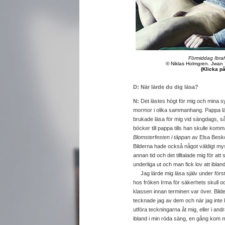
Förmiddag Ibra
© Niklas Holmgren. Jwan 
(Klicka p
D: När lärde du dig läsa?
N:
Det lästes högt för mig och mina 
mormor i olika sammanhang. Pappa l
brukade läsa för mig vid sängdags, s
böcker till pappa tills han skulle ko
Blomsterfesten i täppan
av Elsa Besko
Bilderna hade också något väldigt myst
annan tid och det tilltalade mig för a
underliga ut och man fick lov att iblan
Jag lärde mig läsa själv under första 
hos fröken Irma för säkerhets skull och
klassen innan terminen var över. Bilde
tecknade jag av dem och när jag inte ku
utföra teckningarna åt mig, eller i a
ibland i min röda säng, en gång kom 