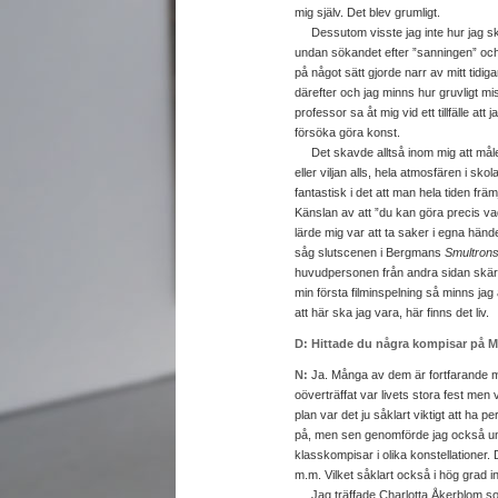
mig själv. Det blev grumligt.
Dessutom visste jag inte hur jag skull
undan sökandet efter ”sanningen” och fö
på något sätt gjorde narr av mitt tidiga
därefter och jag minns hur gruvligt mi
professor sa åt mig vid ett tillfälle at
försöka göra konst.
Det skavde alltså inom mig att måler
eller viljan alls, hela atmosfären i sk
fantastisk i det att man hela tiden fr
Känslan av att ”du kan göra precis vad
lärde mig var att ta saker i egna händ
såg slutscenen i Bergmans
Smultronst
huvudpersonen från andra sidan skärg
min första filminspelning så minns jag
att här ska jag vara, här finns det liv.
D: Hittade du några kompisar på 
N:
Ja. Många av dem är fortfarande m
oöverträffat var livets stora fest men v
plan var det ju såklart viktigt att ha 
på, men sen genomförde jag också u
klasskompisar i olika konstellationer. 
m.m. Vilket såklart också i hög grad i
Jag träffade Charlotta Åkerblom som