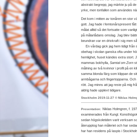
abstrakt begrepp, jag märkte ju på de
yrke, men tonfallen som användes när
Det kom i mitten av tonåren en stor 
gott. Jag hade i femtonårspresent fått
målat alltid så det fortsatte som vanli
på målarlådans omslag. Jag blev bättr
beundran var en drivkraft i sig men 
En vårdag gick jag hem tidigt från sk
obehag i skolan ganska ofta under hö
hemlighet, huset kändes extra stort. 
mammas bokhylla,
Samtal om Zorn
st
målning av två kvinnor i profil på en 
samma blonda färg som klippan de sitt
armbågarna och fingertopparna. Och ö
rött. Jag minns att jag reste på mig frå
aldrig hade upplevt tidigare.
Stockholm 2019-11-27 © Niklas Holm
Niklas Holmgren, f. 19
Presentation:
examinerades från Kungl. Konsthögsk
sedan högskoletiden varit verksam so
återupptog han måleriet och har seda
har han residens på Iaspis i Stockhol