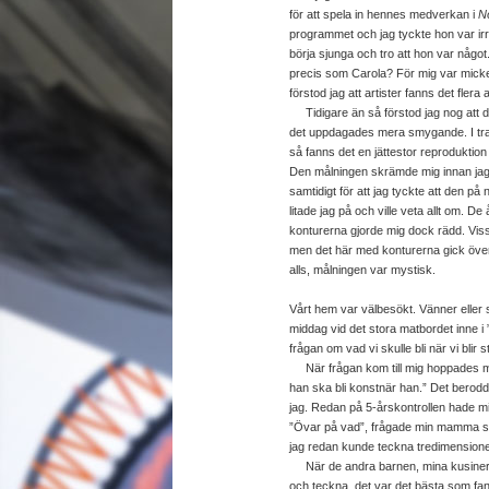
för att spela in hennes medverkan i
N
programmet och jag tyckte hon var ir
börja sjunga och tro att hon var något
precis som Carola? För mig var micke
förstod jag att artister fanns det flera 
Tidigare än så förstod jag nog att det
det uppdagades mera smygande. I trap
så fanns det en jättestor reproduktio
Den målningen skrämde mig innan jag 
samtidigt för att jag tyckte att den
litade jag på och ville veta allt om. De
konturerna gjorde mig dock rädd. Viss
men det här med konturerna gick över 
alls, målningen var mystisk.
Vårt hem var välbesökt. Vänner eller sl
middag vid det stora matbordet inne i 
frågan om vad vi skulle bli när vi blir 
När frågan kom till mig hoppades mitt
han ska bli konstnär han.” Det berodd
jag. Redan på 5-årskontrollen hade mi
”Övar på vad”, frågade min mamma s
jag redan kunde teckna tredimensionellt
När de andra barnen, mina kusiner ra
och teckna, det var det bästa som fann