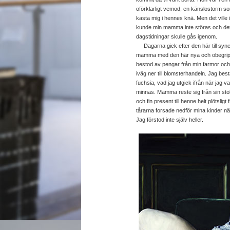
oförklarligt vemod, en känslostorm so
kasta mig i hennes knä. Men det ville i
kunde min mamma inte störas och det v
dagstidningar skulle gås igenom.
Dagarna gick efter den här till synes
mamma med den här nya och obegripli
bestod av pengar från min farmor och
iväg ner till blomsterhandeln. Jag be
fuchsia, vad jag utgick ifrån när jag 
minnas. Mamma reste sig från sin stol
och fin present till henne helt plötsli
tårarna forsade nedför mina kinder när
Jag förstod inte själv heller.