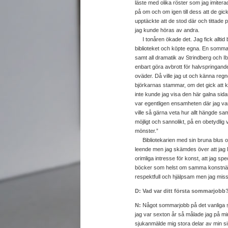
läste med olika röster som jag imite
på om och om igen till dess att de gic
upptäckte att de stod där och tittade 
jag kunde höras av andra.
I tonåren ökade det. Jag fick alltid b
biblioteket och köpte egna. En sommar
samt all dramatik av Strindberg och Ibs
enbart göra avbrott för halvspringande
oväder. Då ville jag ut och känna regn
björkarnas stammar, om det gick att k
inte kunde jag visa den här galna sidan
var egentligen ensamheten där jag var
ville så gärna veta hur allt hängde sam
möjligt och sannolikt, på en obetydlig
mönster.”
Bibliotekarien med sin bruna blus o
leende men jag skämdes över att jag l
orimliga intresse för konst, att jag s
böcker som helst om samma konstnär, 
respektfull och hjälpsam men jag mis
D: Vad var ditt första sommarjobb
N:
Något sommarjobb på det vanliga s
jag var sexton år så målade jag på m
sjukanmälde mig stora delar av min sist