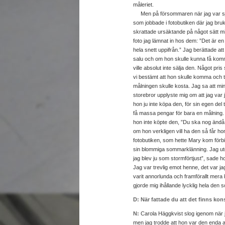
måleriet.
Men på försommaren när jag var sjutto
som jobbade i fotobutiken där jag bruk
skrattade ursäktande på något sätt min
foto jag lämnat in hos dem: ”Det är e
hela snett uppifrån.” Jag berättade att
salu och om hon skulle kunna få komma 
ville absolut inte sälja den. Något pr
vi bestämt att hon skulle komma och tit
målningen skulle kosta. Jag sa att min
storebror upplyste mig om att jag var ju
hon ju inte köpa den, för sin egen del t
få massa pengar för bara en målning.
hon inte köpte den, ”Du ska nog ändå s
om hon verkligen vill ha den så får hon
fotobutiken, som hette Mary kom förbi
sin blommiga sommarklänning. Jag utgi
jag blev ju som stormförtjust”, sade h
Jag var trevlig emot henne, det var 
varit annorlunda och framförallt mera 
gjorde mig ihållande lycklig hela den
D: När fattade du att det finns kon
N:
Carola Häggkvist slog igenom när ja
men jag trodde att hon var den enda 