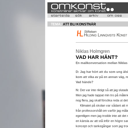
TEMA:
ATT BLI KONSTNÄR
Niklas Holmgren
VAD HAR HÄNT?
En mailkonversation mellan Nikla
D: Jag har hört att du som ung äls
kom att vika av på en annan väg, r
Vad hände?
N:
Det var inte riktigt så att jag sluta
Men jag hade tappat min tro på målerie
nog flera, jag skall försöka reda ut det
Klimatet på skolan var sådant att måle
från professorshåll om varför jag målar
egentligen men jag trodde inte att det
en känsla av att stå inför en högre san
koncept och tankegångar som jag trodd