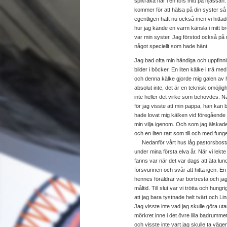
spikraka hår i en tofs mitt på hjässan
kommer för att hälsa på din syster så
egentligen haft nu också men vi hitt
hur jag kände en varm känsla i mitt br
var min syster. Jag förstod också på
något speciellt som hade hänt.
Jag bad ofta min händiga och uppfinni
bilder i böcker. En liten kälke i trä m
och denna kälke gjorde mig galen av h
absolut inte, det är en teknisk omöjli
inte heller det virke som behövdes. N
för jag visste att min pappa, han kan by
hade lovat mig kälken vid föregående tillf
min vilja igenom. Och som jag älskade 
och en liten ratt som till och med fung
Nedanför vårt hus låg pastorsbostad
under mina första elva år. När vi lekt
fanns var när det var dags att äta lun
försvunnen och svår att hitta igen. 
hennes föräldrar var bortresta och ja
måltid. Till slut var vi trötta och hun
att jag bara tystnade helt tvärt och 
Jag visste inte vad jag skulle göra ut
mörkret inne i det övre lilla badrumm
och visste inte vart jag skulle ta väge