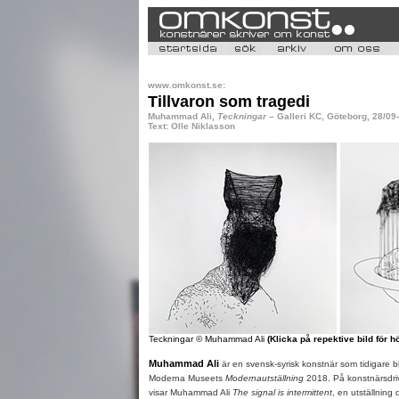
www.omkonst.se:
Tillvaron som tragedi
Muhammad Ali,
Teckningar
– Galleri KC, Göteborg, 28/09
Text: Olle Niklasson
Teckningar © Muhammad Ali
(Klicka på repektive bild för 
Muhammad Ali
är en svensk-syrisk konstnär som tidigare bl
Moderna Museets
Modernautställning
2018. På konstnärsdriv
visar Muhammad Ali
The signal is intermittent
, en utställning