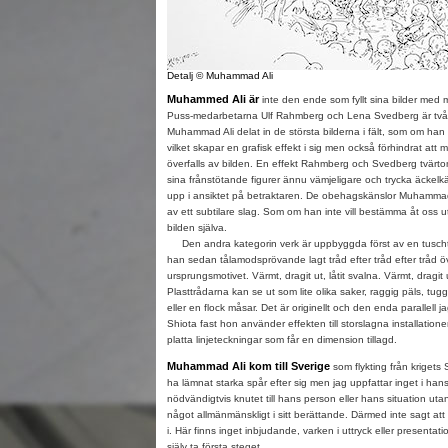
Detalj © Muhammad Ali
Muhammed Ali är
inte den ende som fyllt sina bilder med m
Puss-medarbetarna Ulf Rahmberg och Lena Svedberg är två 
Muhammad Ali delat in de största bilderna i fält, som om han
vilket skapar en grafisk effekt i sig men också förhindrat att
överfalls av bilden. En effekt Rahmberg och Svedberg tvärtom
sina frånstötande figurer ännu vämjeligare och trycka äckelk
upp i ansiktet på betraktaren. De obehagskänslor Muhammad 
av ett subtilare slag. Som om han inte vill bestämma åt oss ut
bilden själva.
Den andra kategorin verk är uppbyggda först av en tusch
han sedan tålamodsprövande lagt tråd efter tråd efter tråd öve
ursprungsmotivet. Värmt, dragit ut, låtit svalna. Värmt, dragit u
Plasttrådarna kan se ut som lite olika saker, raggig päls, tug
eller en flock måsar. Det är originellt och den enda parallell ja
Shiota fast hon använder effekten till storslagna installation
platta linjeteckningar som får en dimension tillagd.
Muhammad Ali kom till Sverige
som flykting från krigets S
ha lämnat starka spår efter sig men jag uppfattar inget i han
nödvändigtvis knutet till hans person eller hans situation uta
något allmänmänskligt i sitt berättande. Därmed inte sagt att v
i. Här finns inget inbjudande, varken i uttryck eller presentati
själv ta första steget.