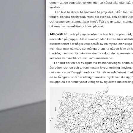
genom att de tjugotalet verken inte har några titlar utan st
verklistan.
I en text beskriver Muhammad Ali projektet utifrån förutsätt
tragedi där alla spelar sina roller, bra eller illa, och att det uts
och scener som stannat kvar i mig”. Två ord ur texten stannar
bilderna: sammanflätat och komplicerat.
Alla verk är
tusch på papper eller tusch och tunn plasttråd,
använder, på papper. Allt är svartvitt. Man kan se hela utstäl
bildberättelser där några verk består av en myriad mänskliga f
men tittar man närmare ser många ut att ha någon form av id
har kön, men man kanske ska stanna vid att de representera
individer, kanske till och med avhumaniserade.
I en bild har en del av figurerna trollsländevingar, andra ä
åsneöron och en och annan mutant kryper omkring i myllret. O
det mesta som försiggår andas en känsla av odefinierat obe
en av få figurer som har ett lugnt ansiktsuttryck, kanske upphö
bli uppäten eller rent fysiskt utsugen av figurerna runtomkring