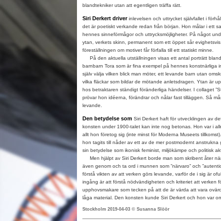
blandtekniker utan att egentligen träffa rätt.
Siri Derkert driver
inlevelsen och uttrycket självfallet i förhål
det är poetiskt verkande redan från början. Hon målar i ett s
hennes sinneförmågor och uttrycksmöjligheter. På något underl
ytan, verkets skinn, permanent som ett öppet sår evighetsvis.
föreställningen om motivet får förfalla till ett statiskt minne.
På den aktuella utställningen visas ett antal porträtt bla
barnbarn Tora som är fina exempel på hennes konstnärliga in
själv välja vilken blick man möter, ett levande barn utan omsk
vilka fläckar som bildar de mötande anletsdragen. Ytan är up
hos betraktaren ständigt föränderliga händelser. I collaget 
prövar hon idéerna, förändrar och nålar fast tilläggen. Så 
levande.
Den betydelse som
Siri Derkert haft för utvecklingen av d
konsten under 1900-talet kan inte nog betonas. Hon var i all
allt hon företog sig (inte minst för Moderna Museets tillkomst)
hon tagits till nåder av ett av de mer postmodernt anstrukna g
sin betydelse som ikonisk feminist, miljökämpe och politisk akti
Men hjälpt av Siri Derkert borde man som skribent åter när
även genom och ta ord i munnen som ”närvaro” och ”autentic
förstå vikten av att verken görs levande, varför de i sig är of
ingång är att förstå nödvändigheten och kriteriet att verken 
upphovsmakare som tecken på att de är värda att vara ovärde
låga material. Den konsten kunde Siri Derkert och hon var omutl
Stockholm 2019-04-03 © Susanna Slöör