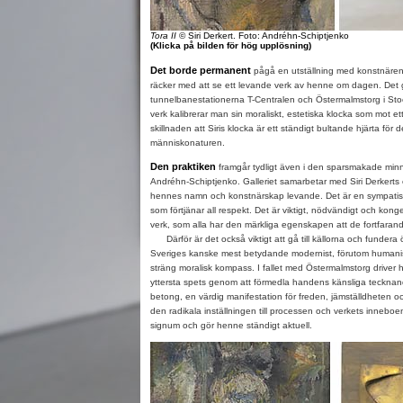
Tora II
© Siri Derkert. Foto: Andréhn-Schiptjenko
(Klicka på bilden för hög upplösning)
Det borde permanent
pågå en utställning med konstnären 
räcker med att se ett levande verk av henne om dagen. Det 
tunnelbanestationerna T-Centralen och Östermalmstorg i S
verk kalibrerar man sin moraliskt, estetiska klocka som mot 
skillnaden att Siris klocka är ett ständigt bultande hjärta för d
människonaturen.
Den praktiken
framgår tydligt även i den sparsmakade min
Andréhn-Schiptjenko. Galleriet samarbetar med Siri Derkerts 
hennes namn och konstnärskap levande. Det är en sympatisk
som förtjänar all respekt. Det är viktigt, nödvändigt och konge
verk, som alla har den märkliga egenskapen att de fortfaran
Därför är det också viktigt att gå till källorna och fundera 
Sveriges kanske mest betydande modernist, förutom humanis
sträng moralisk kompass. I fallet med Östermalmstorg driver hon 
yttersta spets genom att förmedla handens känsliga tecknand
betong, en värdig manifestation för freden, jämställdheten oc
den radikala inställningen till processen och verkets inneb
signum och gör henne ständigt aktuell.