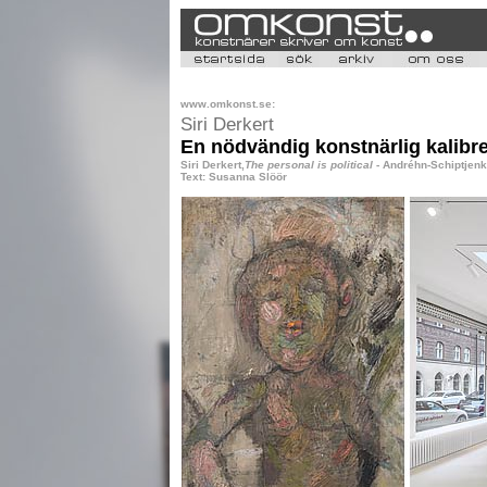
www.omkonst.se:
Siri Derkert
En nödvändig konstnärlig kalibr
Siri Derkert,
The personal is political
- Andréhn-Schiptjenk
Text: Susanna Slöör