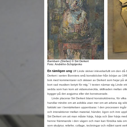
Barnbarn (Stefan)
© Siri Derkert
Foto: Andréhn-Schiptjenko
En tämligen ung
Ulf Linde skriver inlevelsefullt om den då b
Derkert i serien Bonniers små konstböcker från början av 1960-
bok med kommentarer och skisser av Derkert som hejar på skr
bort vad musiken betytt för mig.” I texten närmar sig Linde ett f
sedda som han kom att vidareutveckla, skillnaden mellan olik
bygger på det avgjutna eller det konstruerade.
Linde placerar Siri Derkert bland konstruktörerna, för vilk
handlar mindre om att avbilda utan mer om att arbeta sig sök
faktiskt ser i bemärkelsen uppenbarar. I den processen ingå
och interaktioner mellan material, händer, ögon och inre upple
Siri Derkert om att man måste härja, härja och åter härja med 
henne främmande i den vägen och man kan försöka tala om 
som skulptur, reliefer, collage, teckningar och måleri samt ve