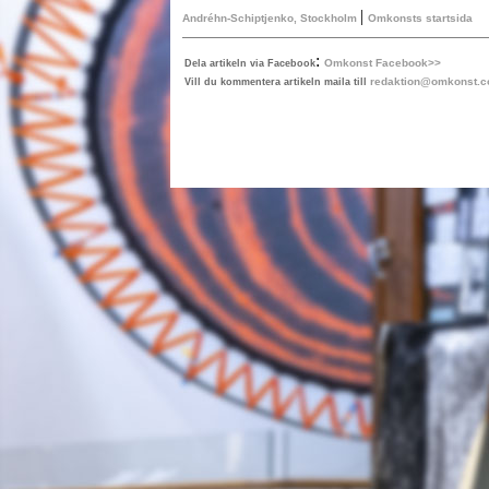
|
Andréhn-Schiptjenko, Stockholm
Omkonsts startsida
:
Omkonst Facebook>>
Dela artikeln via Facebook
redaktion@omkonst.
Vill du kommentera artikeln maila till