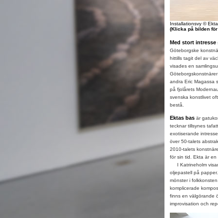
Installationsvy © Ekt
(Klicka på bilden fö
Med stort intresse
Göteborgske konstnär
hittills tagit del av 
visades en samlingsu
Göteborgskonstnärer 
andra Eric Magassa so
på fjolårets Modernau
svenska konstlivet oft
bestå.
Ektas bas
är gatukon
tecknar tillsynes tafatt
exotiserande intresse
över 50-talets abstra
2010-talets konstnärer
för sin tid. Ekta är e
I Katrineholm visar 
oljepastell på papper
mönster i folkkonsten
komplicerade komposit
finns en välgörande 
improvisation och re