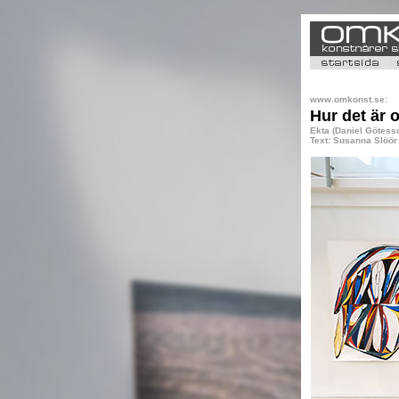
www.omkonst.se:
Hur det är o
Ekta (Daniel Götesso
Text: Susanna Slöör