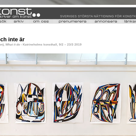
ch inte är
n),
What it do
- Katrineholms konsthall, 9/2 – 23/3 2019