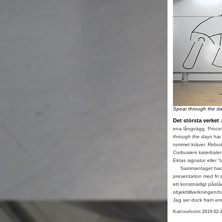
Spear through the d
Det största verket
ä
ena långvägg. Process
through the days
har
rummet kräver. Rebuse
Corbusiers katedraler
Ektas signatur eller
Sammantaget hade jag
presentation med fri s
ett konstnärligt påst
objekttillverkningen/
Jag ser dock fram emo
Katrineholm 2019-02-