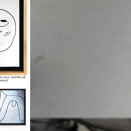
e you), vaxkrita på
esson
)