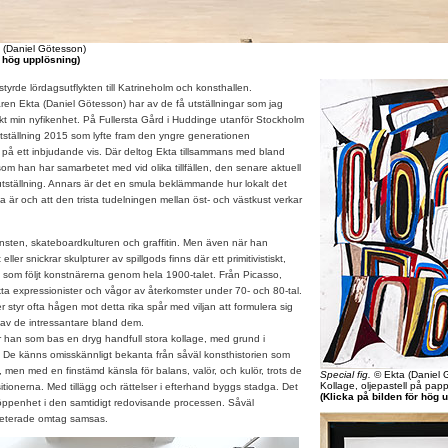
a (Daniel Götesson)
r hög upplösning)
styrde lördagsutflykten till Katrineholm och konsthallen.
en Ekta (Daniel Götesson) har av de få utställningar som jag
väckt min nyfikenhet. På Fullersta Gård i Huddinge utanför Stockholm
tställning 2015 som lyfte fram den yngre generationen
på ett inbjudande vis. Där deltog Ekta tillsammans med bland
m han har samarbetet med vid olika tillfällen, den senare aktuell
tställning. Annars är det en smula beklämmande hur lokalt det
a är och att den trista tudelningen mellan öst- och västkust verkar
sten, skateboardkulturen och graffitin. Men även när han
 eller snickrar skulpturer av spillgods finns där ett primitivistiskt,
 som följt konstnärerna genom hela 1900-talet. Från Picasso,
kta expressionister och vågor av återkomster under 70- och 80-tal.
 styr ofta hågen mot detta rika spår med viljan att formulera sig
n av de intressantare bland dem.
han som bas en dryg handfull stora kollage, med grund i
. De känns omisskännligt bekanta från såväl konsthistorien som
, men med en finstämd känsla för balans, valör, och kulör, trots de
Special fig.
© Ekta (Daniel 
Kollage, oljepastell på pap
ionerna. Med tillägg och rättelser i efterhand byggs stadga. Det
(Klicka på bilden för hög 
öppenhet i den samtidigt redovisande processen. Såväl
peterade omtag samsas.