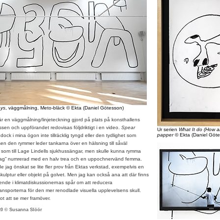
ays
, väggmålning, Meto-bläck © Ekta (Daniel Götesson)
r en väggmålning/linjeteckning gjord på plats på konsthallens
en och uppförandet redovisas följdriktigt i en video.
Spear
Ur serien
What It do (How ar
papper
© Ekta (Daniel Göt
 dock i mina ögon inte tillräcklig tyngd eller den tydlighet som
n den rymmer leder tankarna över en hälsning till såväl
 som till Lage Lindells sjukhussängar, men skulle kunna rymma
 ”tag” numrerad med en halv trea och en uppochnervänd femma.
 önskat se lite fler prov från Ektas verkstad, exempelvis en
kulptur eller objekt på golvet. Men jag kan också ana att där finns
ående i klimatdiskussionernas spår om att reducera
transporterna för den mer renodlade visuella upplevelsens skull.
t att se mer framöver.
20 © Susanna Slöör