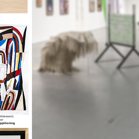
Götesson)
per
upplösning