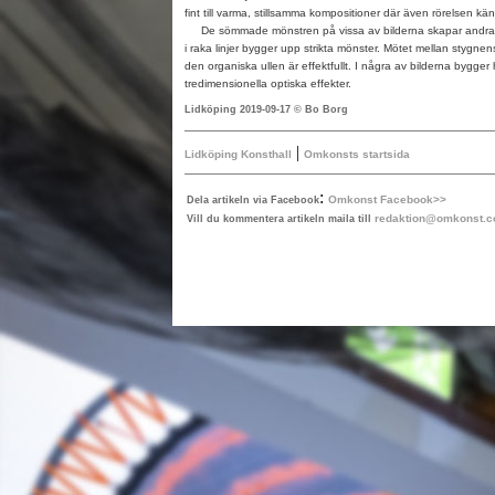
fint till varma, stillsamma kompositioner där även rörelsen kän
De sömmade mönstren på vissa av bilderna skapar andra u
i raka linjer bygger upp strikta mönster. Mötet mellan stygne
den organiska ullen är effektfullt. I några av bilderna bygger
tredimensionella optiska effekter.
Lidköping 2019-09-17 © Bo Borg
|
Lidköping Konsthall
Omkonsts startsida
:
Omkonst Facebook>>
Dela artikeln via Facebook
redaktion@omkonst.
Vill du kommentera artikeln maila till