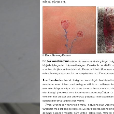
många, många ord.
© Clara Gesang-Gottowt
De två konstnärerna
stötte på varandra första gången någ
började hänga den här utställningen. Kanske är det därför d
som litet väl jämn och odialektisk. Deras verk bekräftar varan
och stämningar snarare än de kompletterar och förmerar vara
Ane Svenheden
har sin bakgrund som högskoleutbildad ind
tovade arbeten, ibland med inslag av stilfullt och raffinerat b
man med hjälp av såpa och varmt vatten arbetar samman obear
eller färdiga produkter. Ane Svenhedens arbeten på den här u
tekniken har en stor och outforskad potential i konstsammanh
kompositionerna taktilitet och värme.
Även Svenheden finner sina motiv i naturens sfär. Den infä
färgskala med ett säreget uttryck. De här bilderna känns sinn
dem har böljande mönster som vatten i lätt rörelse. Material