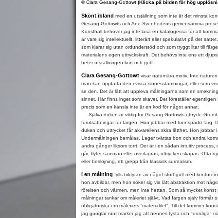
© Clara Gesang-Gottowt
(Klicka på bilden för hög upplösni
Skönt ibland
med en utställning som inte är det minsta konc
Gesang-Gottowts och Ane Svenhedens gemensamma present
Konsthall behöver jag inte läsa en katalogessä för att komma
är vare sig intellektuellt, litterärt eller spekulativt på det sät
som klarar sig utan ordunderstöd och som tryggt litar till fär
materialens egen uttryckskraft. Det behövs inte ens ett djup
heter utställningen kort och gott.
Clara Gesang-Gottowt
visar naturnära motiv. Inte nature
man kan uppfatta den i vissa sinnesstämningar, eller som vis
se den. Det är lätt att uppleva målningarna som en smekning
sinnet. Här finns inget som skaver. Det föreställer egentligen 
precis som en känsla inte är en kod för något annat.
Själva duken är viktig för Gesang-Gottowts uttryck. Grundad 
förutsättningar för färgen. Hon jobbar med tunnspädd färg. 
duken och uttrycket får akvarellens skira lätthet. Hon jobbar i
Undermålningen bemålas. Lager tvättas bort och andra kommer 
andra gånger liksom torrt. Det är i en sådan intuitiv process
går, flyter samman eller överlagras, uttrycken skapas. Ofta 
eller beslöjning, ett grepp från klassisk surrealism.
I en målning
fylls bildytan av något stort gult med konturern
hon avbildar, men hon söker sig via lätt abstraktion mot någ
rörelsen och värmen, men inte hettan. Som så mycket kons
målningar tankar om måleriet självt. Vad färgen själv förmår 
obligatoriska om måleriets ”materialitet”. Till det kommer ko
jag googlar runt märker jag att hennes tysta och "oordiga" må