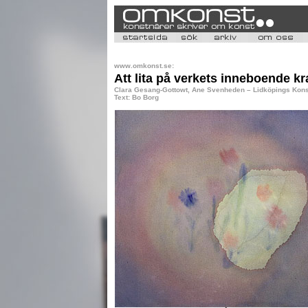
www.omkonst.se:
Att lita på verkets inneboende kr
Clara Gesang-Gottowt, Ane Svenheden – Lidköpings Konst
Text: Bo Borg