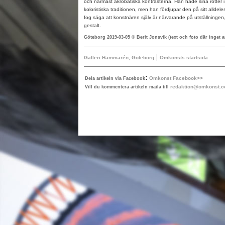
och närmast akrobatiska kontrasterna. Han hade sina rötter
koloristiska traditionen, men han fördjupar den på sitt allde
fog säga att konstnären själv är närvarande på utställningen, 
gestalt.
Göteborg 2019-03-05 © Berit Jonsvik (text och foto där inget 
|
Galleri Hammarén, Göteborg
Omkonsts startsida
:
Omkonst Facebook>>
Dela artikeln via Facebook
redaktion@omkonst.
Vill du kommentera artikeln maila till