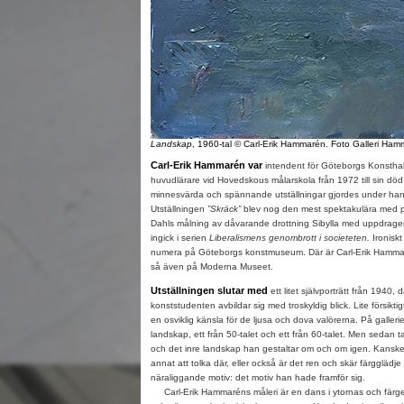
Landskap
, 1960-tal © Carl-Erik Hammarén. Foto Galleri Ha
Carl-Erik Hammarén var
intendent för Göteborgs Konstha
huvudlärare vid Hovedskous målarskola från 1972 till sin d
minnesvärda och spännande utställningar gjordes under hans
Utställningen
”Skräck”
blev nog den mest spektakulära med po
Dahls målning av dåvarande drottning Sibylla med uppdragen
ingick i serien
Liberalismens genombrott i societeten.
Ironisk
numera på Göteborgs konstmuseum. Där är Carl-Erik Hamma
så även på Moderna Museet.
Utställningen slutar med
ett litet självporträtt från 1940,
konststudenten avbildar sig med troskyldig blick. Lite försikt
en osviklig känsla för de ljusa och dova valörerna. På galleri
landskap, ett från 50-talet och ett från 60-talet. Men sedan 
och det inre landskap han gestaltar om och om igen. Kanske 
annat att tolka där, eller också är det ren och skär färgglädje
näraliggande motiv: det motiv han hade framför sig.
Carl-Erik Hammaréns måleri är en dans i ytornas och färgens