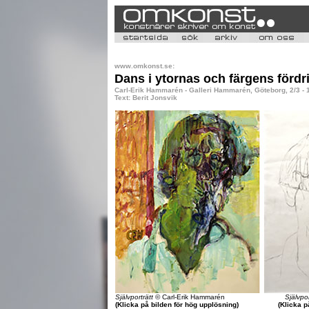
www.omkonst.se:
Dans i ytornas och färgens fördr
Carl-Erik Hammarén - Galleri Hammarén, Göteborg, 2/3 - 
Text: Berit Jonsvik
Självporträtt
© Carl-Erik Hammarén
Självpor
(Klicka på bilden för hög upplösning)
(Klicka p