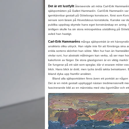
Det är ett lustfyllt
återseende att möta Carl-Erik Hammaré
självporträtten på Galleri Hammarén. Carl-Erik Hammarén var
igenkännbar gestalt på Göteborgs konstscen, först som Kons
senare som lärare på Hovedskous konstskola. Kanske var det
publika uppdrag skymde hans eget konstnärskap en aning
äntligen skulle ha sin stora retrospektiva utställning på Göt
avled han hastigt.
Carl-Erik Hammaréns
många självporträtt är ett hänsynsl
ansiktets olika uttryck. Han väjde inte för att förvränga sina 
enkla sortens skönhet han sökte. Men hur han än framställer
virvlar runt, hur abstrakt målningen kan verka, så ser man 
kakofonin av färger. De stora glasögonen är en viktig markör
De fungerar på ett sätt som speglar, där vi snarare möter os
blick. Hans blick är dold, men tycks ändå iaktta betraktaren
ibland dyka upp framför ansiktet.
Bland alla självporträtten finns även ett porträtt av någon
Det är en mörk gestalt uppbyggd nästan tredimensionellt med
fascinerande bild av en människa med vita ögonhålor och ett sv