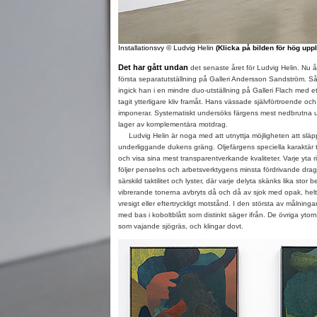
Installationsvy
© Ludvig Helin
(Klicka på bilden för hög upp
Det har gått undan
det senaste året för Ludvig Helin. Nu
första separatutställning på Galleri Andersson Sandström. Så
ingick han i en mindre duo-utställning på Galleri Flach med et
tagit ytterligare kliv framåt. Hans vässade självförtroende oc
imponerar. Systematiskt undersöks färgens mest nedbrutna utt
lager av komplementära motdrag.
Ludvig Helin är noga med att utnyttja möjligheten att släp
underliggande dukens gräng. Oljefärgens speciella karaktär ti
och visa sina mest transparentverkande kvaliteter. Varje yta r
följer penselns och arbetsverktygens minsta fördrivande drag
särskild taktilitet och lyster, där varje delyta skänks lika stor
vibrerande tonerna avbryts då och då av sjok med opak, hel
vresigt eller eftertryckligt motstånd. I den största av målninga
med bas i koboltblått som distinkt säger ifrån. De övriga yto
som vajande sjögräs, och klingar dovt.