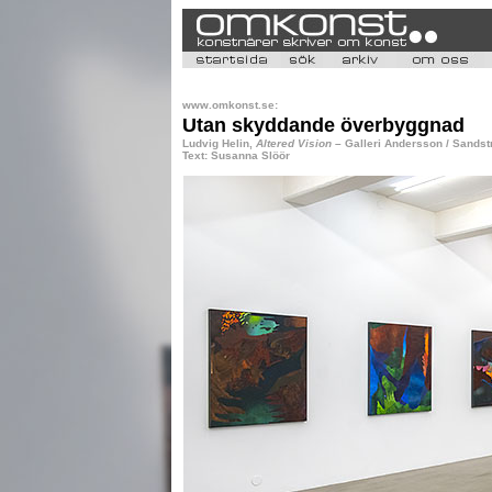
www.omkonst.se:
Utan skyddande överbyggnad
Ludvig Helin,
Altered Vision
– Galleri Andersson / Sands
Text: Susanna Slöör