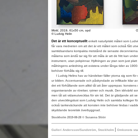
Mold
, 2019, 61x50 cm, opd
O
© Ludvig Helin
Det är ett konceptuellt
enkelt naturlyriskt måleri som Ludv
får vara medveten om att det är ett måleri som också fått ut
samtidsandans kompakta motstånd de senaste decennierna. 
målarna som ändå tar sig för att måla är att de fritt kan under
instrument, utan pekpinnar. Hyllningen av ytan som just platt
målningens anledning att existera under långa tider av 1900-t
behöver förhålla sig till.
I Ludvig Helins hav av händelser fäller ytorna sig som för n
ur bilden. Accentuerade och påskyndade av inflikade kilar av h
det ett förhållande som alltid tål att åter upprepas: konstens n
organiserande av rörelser, rytmer och musik. Den idévärld s
men tål att vidareutvecklas för sin tid. Det är glädjande att 
den utvecklingslust som Ludvig Helin och samtida kolleger för
också tankeväckande att konsten inte behöver lindas i vadd
skyddande teoretisk överbyggnad.
Stockholm 2019-08-28 © Susanna Slöör
|
Galleri Andersson/Sandström, Stockholm
Omkonsts sta