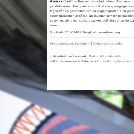
Även i sitt sätt
att filma och sätta ljud, arbetar Rasmusson 
parallella nivåer. Knäppandet som illustrerar spisreglagens v
tagna från en gaständare och en pingpongmatch. Och ljussä
köksinstallationen är så låg, att skuggan som rör sig bakom
ut som ett större och starkare syskon, definitivt den av de 
i enrum.
Stockholm 2019-10-08 © Bengt Jahnsson-Wennberg
|
Konstnärshuset, Stockholm
Omkonsts startsida
:
Omkonst Facebook>>
Dela artikeln via Facebook
redaktion@omkonst.
Vill du kommentera artikeln maila till