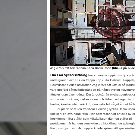
Jag letar i ditt kök
© Anna-Karin Rasmusson
(Klicka på bild
Om
Full Sysselsättning
har en rörelse uppåt mot ljus och 
underground och DIY en trappa upp i Lilla Galleriet. Pappslö
Rasmussons videoinstallation
Jag letar i ditt kök,
är så klaust
vara uppförd i återvändsgränden på något dystert kulvertsys
fönster, utan även dörrar. Det är också rätt mycket punkrocka
som rasar runt i den, mellan luckor och lådor med ingenting i
buskis, kanske inte direkt kul, men i alla fall något åt det hål
För precis som i en traditionell virkning lyckas Rasmusson
rörelser i en avrundad form. Hon som rasar runt är täckt av 
hopkommen lika otåligt som kökskulissen där hon ställer till.
projektionen är handen som vrider de klockliknande spisregl
lika grovt gjord som den upptecknade spisen. Allt går sömlöst