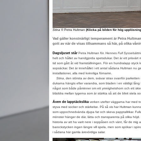
Stina
© Petra Hultman
(Klicka på bilden för hög upplösning
Vad gäller konstnärligt temperament är Petra Hultm
gott av när de visas tillsammans så här, på olika vån
Dagsljuset står
Petra Hultman för. Hennes
Full Sysselsättn
helt och hållet av handgjorda spetsdukar. Det är ett prisvärt
tid som gått åt vid framställningen. För en hundralapp styck 
sopsäckar. Det är innehållet i ett antal sådana Hultman nu get
installationer, alla med kvinnliga förnamn.
Stina
, den största av dem, svävar strax ovanför parketten 
dukarna hängts efter varandra, som bladen i en väldigt lång 
något som både påminner om ett ymnighetshorn och ett skivst
bläddra mellan tygerna som är stärkta så att de blivit stela so
Även de lapptäckslika
verken utefter väggarna har med trad
styva med socker och stärkelse. På så vis har Hultman kunn
som uppochnedvända djupa fat och skeva papptallrikar. Ful
mönster hänger de där, lätta och transparenta på olika höjd.
historia av att ha varit nere i soppåsen och vänt, får de mig 
barockstycken ingen längre vill spela, men som spökar i spi
i sådana här gamla ärevördiga salar.