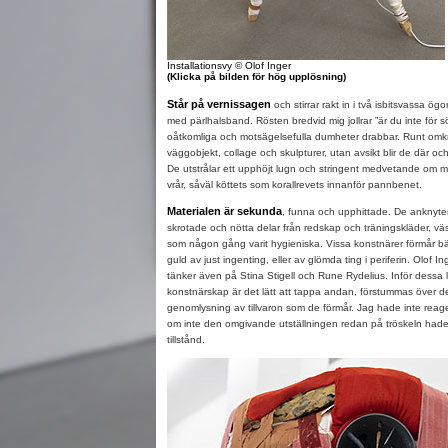
Installationsvy
© Olof Inger
(Klicka på bilden för hög upplösning)
Står på vernissagen
och stirrar rakt in i två isbitsvassa ö
med pärlhalsband. Rösten bredvid mig jollrar ”är du inte för
oåtkomliga och motsägelsefulla dumheter drabbar. Runt omkri
väggobjekt, collage och skulpturer, utan avsikt blir de där o
De utstrålar ett upphöjt lugn och stringent medvetande om 
vrår, såväl köttets som korallrevets innanför pannbenet.
Materialen är sekunda
, funna och upphittade. De anknyter t
skrotade och nötta delar från redskap och träningskläder, vä
som någon gång varit hygieniska. Vissa konstnärer förmår bä
guld av just ingenting, eller av glömda ting i periferin. Olof In
tänker även på Stina Stigell och Rune Rydelius. Inför dessa 
konstnärskap är det lätt att tappa andan, förstummas över d
genomlysning av tillvaron som de förmår. Jag hade inte rea
om inte den omgivande utställningen redan på tröskeln hade f
tillstånd.