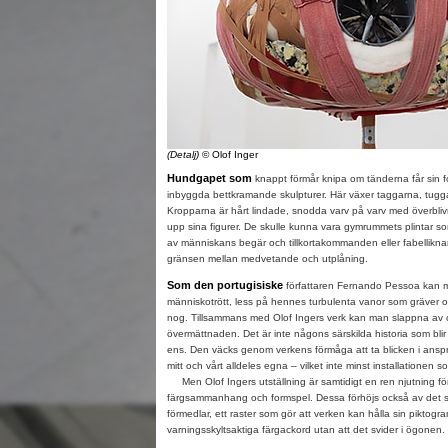
(Detalj)
© Olof Inger
Hundgapet som
knappt förmår knipa om tänderna får sin fo
inbyggda bettkramande skulpturer. Här växer taggarna, tugga
Kropparna är hårt lindade, snodda varv på varv med överblivn
upp sina figurer. De skulle kunna vara gymrummets plintar som gi
av människans begär och tillkortakommanden eller fabellikn
gränsen mellan medvetande och utplåning.
Som den portugisiske
författaren Fernando Pessoa kan m
människotrött, less på hennes turbulenta vanor som gräver oc
nog. Tillsammans med Olof Ingers verk kan man slappna av 
övermättnaden. Det är inte någons särskilda historia som blir
ens. Den väcks genom verkens förmåga att ta blicken i ansp
mitt och vårt alldeles egna – vilket inte minst installationen som
Men Olof Ingers utställning är samtidigt en ren njutning fö
färgsammanhang och formspel. Dessa förhöjs också av det s
förmedlar, ett raster som gör att verken kan hålla sin piktogr
varningsskyltsaktiga färgackord utan att det svider i ögon