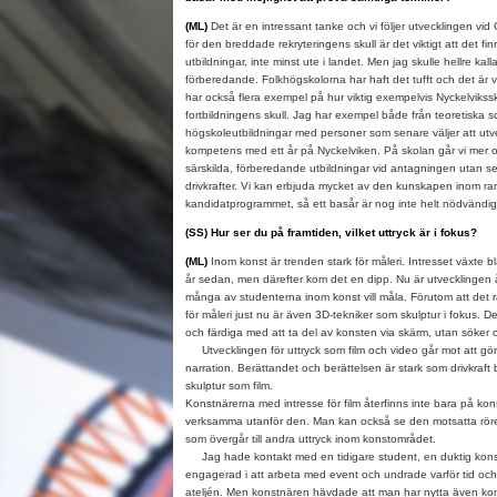
(ML)
Det är en intressant tanke och vi följer utvecklingen vid
för den breddade rekryteringens skull är det viktigt att det f
utbildningar, inte minst ute i landet. Men jag skulle hellre k
förberedande. Folkhögskolorna har haft det tufft och det är vi
har också flera exempel på hur viktig exempelvis Nyckelvikss
fortbildningens skull. Jag har exempel både från teoretiska 
högskoleutbildningar med personer som senare väljer att utv
kompetens med ett år på Nyckelviken. På skolan går vi mer o
särskilda, förberedande utbildningar vid antagningen utan se 
drivkrafter. Vi kan erbjuda mycket av den kunskapen inom ra
kandidatprogrammet, så ett basår är nog inte helt nödvändig
(SS) Hur ser du på framtiden, vilket uttryck är i fokus?
(ML)
Inom konst är trenden stark för måleri. Intresset växte 
år sedan, men därefter kom det en dipp. Nu är utvecklingen 
många av studenterna inom konst vill måla. Förutom att det 
för måleri just nu är även 3D-tekniker som skulptur i fokus. De
och färdiga med att ta del av konsten via skärm, utan söker o
Utvecklingen för uttryck som film och video går mot att göra
narration. Berättandet och berättelsen är stark som drivkraft
skulptur som film.
Konstnärerna med intresse för film återfinns inte bara på ko
verksamma utanför den. Man kan också se den motsatta röre
som övergår till andra uttryck inom konstområdet.
Jag hade kontakt med en tidigare student, en duktig kons
engagerad i att arbeta med event och undrade varför tid och 
ateljén. Men konstnären hävdade att man har nytta även kons