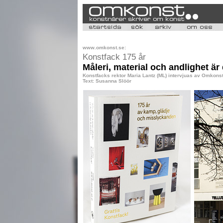
www.omkonst.se:
Konstfack 175 år
Måleri, material och andlighet är
Konstfacks rektor Maria Lantz (ML) intervjuas av Omkon
Text: Susanna Slöör