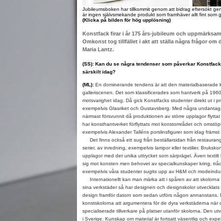
Jubileumsboken har tillkommit genom att bidrag eftersökt gen
är ingen självsmekande produkt som framhäver allt fint som g
(Klicka på bilden för hög upplösning)
Konstfack firar i år 175 års-jubileum och uppmärksam
Omkonst tog tillfället i akt att ställa några frågor om
Maria Lantz.
(SS): Kan du se några tendenser som påverkar Konstfacks
särskilt idag?
(ML):
En dominerande tendens är att den materialbaserade k
galleriscenen. Det som klassificerades som hantverk på 1960
motsvarighet idag. Då gick Konstfacks studenter direkt ut i pr
exempelvis Glasriket och Gustavsberg. Med några undantag 
närmast försvunnit då produktionen av större upplagor flyttat ti
har konsthantverket förflyttats mot konstområdet och omstöpt
exempelvis Alexander Talléns porslinsfigurer som idag främst är
Det finns också ett sug från beställarsidan från restauran
serier, av inredning, exempelvis lampor eller textilier. Bruksk
upplagor med det unika uttrycket som särprägel. Även textilt
sig mot konsten men behovet av specialkunskaper kring, tråd, 
exempelvis våra studenter sugits upp av H&M och modeindus
Internationellt kan man märka att i spåren av att skolorna i
sina verkstäder så har designen och designskolor utvecklats
design framför datorn som sedan utförs någon annanstans. D
konstskolorna att argumentera för de dyra verkstäderna när d
specialiserade tillverkare på platser utanför skolorna. Den utv
i Sverige. Kunskap om material är fortsatt väsentlig och expe