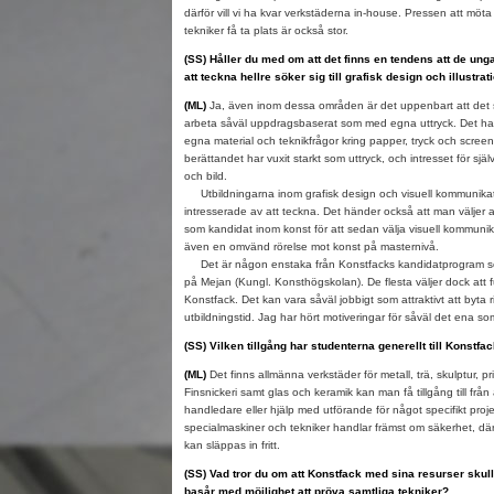
därför vill vi ha kvar verkstäderna in-house. Pressen att möt
tekniker få ta plats är också stor.
(SS) Håller du med om att det finns en tendens att de un
att teckna hellre söker sig till grafisk design och illustratio
(ML)
Ja, även inom dessa områden är det uppenbart att det 
arbeta såväl uppdragsbaserat som med egna uttryck. Det har bl
egna material och teknikfrågor kring papper, tryck och screen
berättandet har vuxit starkt som uttryck, och intresset för sj
och bild.
Utbildningarna inom grafisk design och visuell kommunikatio
intresserade av att teckna. Det händer också att man väljer at
som kandidat inom konst för att sedan välja visuell kommuni
även en omvänd rörelse mot konst på masternivå.
Det är någon enstaka från Konstfacks kandidatprogram s
på Mejan (Kungl. Konsthögskolan). De flesta väljer dock att fu
Konstfack. Det kan vara såväl jobbigt som attraktivt att byta r
utbildningstid. Jag har hört motiveringar för såväl det ena s
(SS) Vilken tillgång har studenterna generellt till Konstf
(ML)
Det finns allmänna verkstäder för metall, trä, skulptur, pr
Finsnickeri samt glas och keramik kan man få tillgång till frå
handledare eller hjälp med utförande för något specifikt projekt
specialmaskiner och tekniker handlar främst om säkerhet, där
kan släppas in fritt.
(SS) Vad tror du om att Konstfack med sina resurser skul
basår med möjlighet att pröva samtliga tekniker?