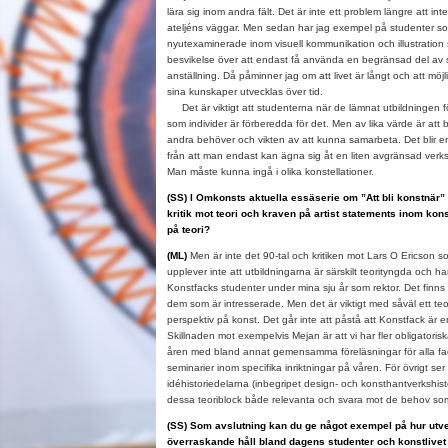
lära sig inom andra fält. Det är inte ett problem längre att in
ateljéns väggar. Men sedan har jag exempel på studenter som
nyutexaminerade inom visuell kommunikation och illustration 
besvikelse över att endast få använda en begränsad del av 
anställning. Då påminner jag om att livet är långt och att möjl
sina kunskaper utvecklas över tid.
Det är viktigt att studenterna när de lämnat utbildningen fö
som individer är förberedda för det. Men av lika värde är att 
andra behöver och vikten av att kunna samarbeta. Det blir e
från att man endast kan ägna sig åt en liten avgränsad verk
Man måste kunna ingå i olika konstellationer.
(SS) I Omkonsts aktuella essäserie om ”Att bli konstnä
kritik mot teori och kraven på artist statements inom kon
på teori?
(ML)
Men är inte det 90-tal och kritiken mot Lars O Ericson
upplever inte att utbildningarna är särskilt teorityngda och har
Konstfacks studenter under mina sju år som rektor. Det finns 
dem som är intresserade. Men det är viktigt med såväl ett teor
perspektiv på konst. Det går inte att påstå att Konstfack är en
Skillnaden mot exempelvis Mejan är att vi har fler obligatoris
åren med bland annat gemensamma föreläsningar för alla f
seminarier inom specifika inriktningar på våren. För övrigt ser
idéhistoriedelarna (inbegripet design- och konsthantverkshistor
dessa teoriblock både relevanta och svara mot de behov so
(SS) Som avslutning kan du ge något exempel på hur utve
överraskande håll bland dagens studenter och konstlivet