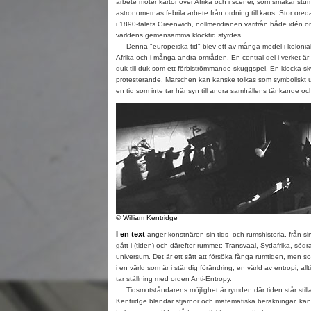
arbete möter kartor över Afrika och i scener, som smakar stum
astronomernas febrila arbete från ordning till kaos. Stor or
i 1890-talets Greenwich, nollmeridianen varifrån både idén o
världens gemensamma klocktid styrdes.
Denna "europeiska tid" blev ett av många medel i kolonialm
Afrika och i många andra områden. En central del i verket är
duk till duk som ett förbiströmmande skuggspel. En klocka s
protesterande. Marschen kan kanske tolkas som symboliskt u
en tid som inte tar hänsyn till andra samhällens tänkande och
© William Kentridge
I en text
anger konstnären sin tids- och rumshistoria, från sin 
gått i (tiden) och därefter rummet: Transvaal, Sydafrika, södra
universum. Det är ett sätt att försöka fånga rumtiden, men so
i en värld som är i ständig förändring, en värld av entropi, all
tar ställning med orden Anti-Entropy.
Tidsmotståndarens möjlighet är rymden där tiden står stilla
Kentridge blandar stjärnor och matematiska beräkningar, ka