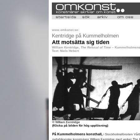
www.omkonst.se:
Kentridge på Kummelholmen
Att motsätta sig tiden
William Kentridge,
The Refusal of Time
– Kummelholmens k
Text: Niels Hebert
© William Kentridge
(Klicka på bilden för hög upplösning)
På Kummelholmens konsthall,
i Stockholmsförorten Vår
sydafrikanske konstnären William Kentridge med verket
The 