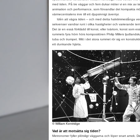
med tiden. På tre väggar och fem dukar möter vi en mix av teck
animation och performance, som förvandlar det kompakta mör
värmecentralens inre till ett djupsinnigt äventyr.
Idén att vägra tiden – och med detta halvtimmeslånga verk
sekvenser vandrar runt i olika hastigheter och varierande te
Det är en essä förklädd till konst, eller tvärtom, konst som e
rummets fyra hörn hörs kompositören Philip Millers ljudlands
tuba och trumpet. Mitt i det stora rummet rör sig en konstruktio
ett dunkande hjärta.
© William Kentridge
Vad är att motsätta sig tiden?
Metronomer fyller plötsligt väggarna och löper snart amok. De