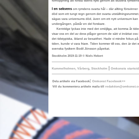
förhoppning att förstå tidens flykt genom att studera rymdens
I en sekvens
om rymdens svarta hål – där allting försvinner –
död som ett tungt regn genom det svarta utställningsrummet
sägas vara universums död, även om ett nytt universum kan 
undergången, påstår en del forskare.
Kentridge lyckas inte med det omöjliga, att komma åt tide
visar oss en del av dess plågor genom de sätt vi inrättat oss
det tidstypiska, ibland av besatthet. Hade vi mindre fokus på 
tiden, kunde vi vara friare. Tiden kommer till oss, den är det
svenska fysikern Bodil Jönsson påpekat.
Stockholm 2019-11-19 © Niels Hebert
|
Kummelholmen, Vårberg, Stockholm
Omkonsts startsid
:
Omkonst Facebook>>
Dela artikeln via Facebook
redaktion@omkonst.
Vill du kommentera artikeln maila till