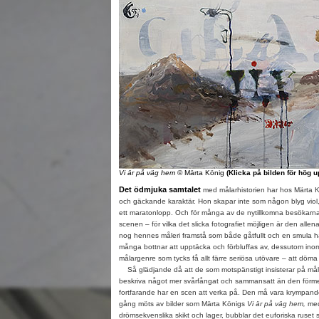
Vi är på väg hem
© Märta König
(Klicka på bilden för hög 
Det ödmjuka samtalet
med målarhistorien har hos Märta K
och gäckande karaktär. Hon skapar inte som någon blyg viol
ett maratonlopp. Och för många av de nytillkomna besökarna t
scenen – för vilka det slicka fotografiet möjligen är den al
nog hennes måleri framstå som både gåtfullt och en smula hä
många bottnar att upptäcka och förbluffas av, dessutom ino
målargenre som tycks få allt färre seriösa utövare – att döma 
Så glädjande då att de som motspänstigt insisterar på måler
beskriva något mer svårfångat och sammansatt än den förm
fortfarande har en scen att verka på. Den må vara krympa
gång möts av bilder som Märta Königs
Vi är på väg hem,
med
drömsekvenslika skikt och lager, bubblar det euforiska ruset