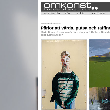
www.omkonst.se:
Pärlor att vårda, putsa och raffin
Märta König,
Överlevnads Kurs
- Ingela S Gallery, Stockh
Text: Leif Mattsson