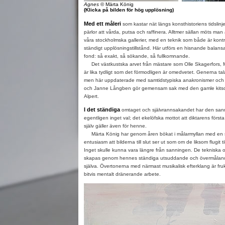
Agnes
© Märta König
(Klicka på bilden för hög upplösning)
Med ett måleri
som kastar nät längs konsthistoriens tidslin
pärlor att vårda, putsa och raffinera. Alltmer sällan möts man
våra stockholmska gallerier, med en teknik som både är kontroll
ständigt upplösningstillstånd. Här utförs en hisnande bala
fond: så exakt, så sökande, så fullkomnande.
Det västkustska arvet från mästare som Olle Skagerfors, Maj
är lika tydligt som det förmodligen är omedvetet. Generna talar
men här uppdaterade med samtidstypiska anakronismer och lek
och Janne Långben gör gemensam sak med den gamle kitsc
Alpert.
I det ständiga
omtaget och självrannsakandet har den sa
egentligen inget val; det ekelöfska mottot att diktarens första g
själv gäller även för henne.
Märta König har genom åren bökat i målarmyllan med en så
entusiasm att bilderna till slut ser ut som om de liksom flugit 
Inget skulle kunna vara längre från sanningen. De tekniska o
skapas genom hennes ständiga utsuddande och övermålande
själva. Övertonerna med närmast musikalisk efterklang är fruk
bitvis mentalt dränerande arbete.