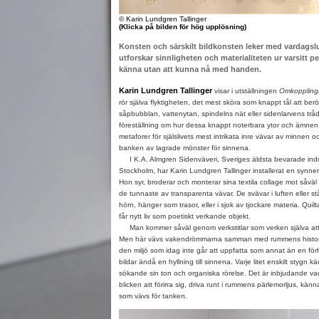
© Karin Lundgren Tallinger
(Klicka på bilden för hög upplösning)
Konsten och särskilt bildkonsten leker med vardagslus
utforskar sinnligheten och materialiteten ur varsitt p
känna utan att kunna nå med handen.
Karin Lundgren Tallinger
visar i utställningen
Omkoppling
rör själva flyktigheten, det mest sköra som knappt tål att ber
såpbubblan, vattenytan, spindelns nät eller sidenlarvens trå
föreställning om hur dessa knappt noterbara ytor och ämnen 
metaforer för själslivets mest intrikata inre vävar av minne
banken av lagrade mönster för sinnena.
I K.A. Almgren Sidenväveri, Sveriges äldsta bevarade indus
Stockholm, har Karin Lundgren Tallinger installerat en synnerl
Hon syr, broderar och monterar sina textila collage mot såvä
de tunnaste av transparenta vävar. De svävar i luften eller står
hörn, hänger som trasor, eller i sjok av tjockare materia. Qui
får nytt liv som poetiskt verkande objekt.
Man kommer såväl genom verkstitlar som verken själva att
Men här vävs vakendrömmarna samman med rummens historia.
den miljö som idag inte går att uppfatta som annat än en för
bildar ändå en hyllning till sinnena. Varje litet enskilt stygn k
sökande sin ton och organiska rörelse. Det är inbjudande va
blicken att förirra sig, driva runt i rummens pärlemorljus, kän
som vävs för tanken.