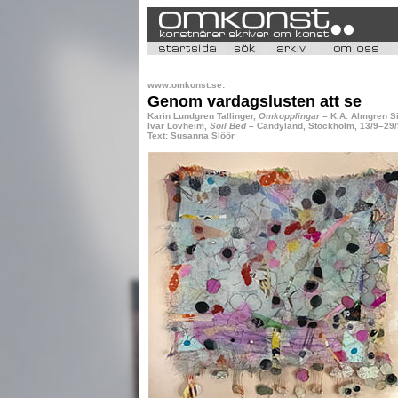
www.omkonst.se:
Genom vardagslusten att se
Karin Lundgren Tallinger,
Omkopplingar
– K.A. Almgren S
Ivar Lövheim,
Soil Bed
– Candyland, Stockholm, 13/9–29/
Text: Susanna Slöör