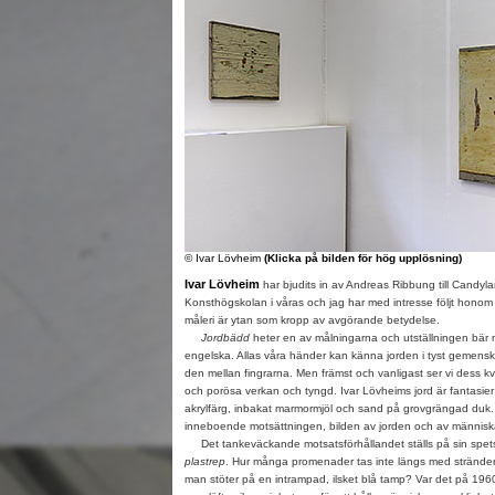
© Ivar Lövheim
(Klicka på bilden för hög upplösning)
Ivar Lövheim
har bjudits in av Andreas Ribbung till Candyl
Konsthögskolan i våras och jag har med intresse följt honom
måleri är ytan som kropp av avgörande betydelse.
Jordbädd
heter en av målningarna och utställningen bär n
engelska. Allas våra händer kan känna jorden i tyst gemens
den mellan fingrarna. Men främst och vanligast ser vi dess kva
och porösa verkan och tyngd. Ivar Lövheims jord är fantasie
akrylfärg, inbakat marmormjöl och sand på grovgrängad duk
inneboende motsättningen, bilden av jorden och av människan
Det tankeväckande motsatsförhållandet ställs på sin spet
plastrep
. Hur många promenader tas inte längs med strändern
man stöter på en intrampad, ilsket blå tamp? Var det på 19