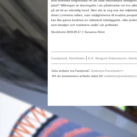
som löftesrika evighetsrep för att hålla människans verklighe
plast? Målningen är skoningslös i sin påminnelse om hur allt
på att bli av mänsklig hand. Men det är nog inte det miljökri
driver Lövheims måleri, utan möjligheterna till snabba perspe
kan lika gärna beskriva en vidsträckt ödeläggelse, eller jorde
som detaljen och insektens utsikt i sin jordbädd.
Stockholm 2019-09-17 © Susanna Slöör
|
Candyland, Stockholm
K.A. Almgren Sidenväveri, Stoc
:
Omkonst Facebook>>
Dela artikeln via Facebook
redaktion@omkonst.
Vill du kommentera artikeln maila till