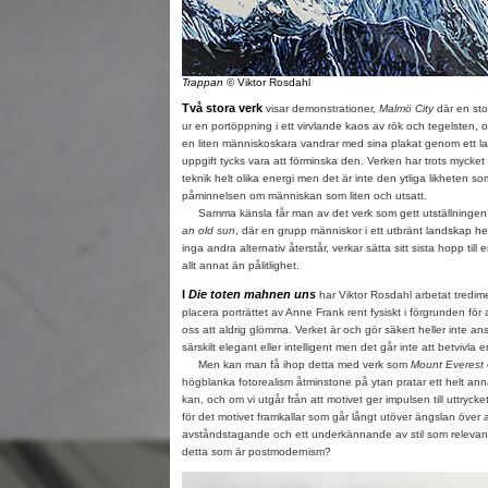
Trappan
© Viktor Rosdahl
Två stora verk
visar demonstrationer,
Malmö City
där en sto
ur en portöppning i ett virvlande kaos av rök och tegelsten, 
en liten människoskara vandrar med sina plakat genom ett l
uppgift tycks vara att förminska den. Verken har trots mycke
teknik helt olika energi men det är inte den ytliga likheten s
påminnelsen om människan som liten och utsatt.
Samma känsla får man av det verk som gett utställningen d
an old sun
, där en grupp människor i ett utbränt landskap helt 
inga andra alternativ återstår, verkar sätta sitt sista hopp till
allt annat än pålitlighet.
I
Die toten mahnen uns
har Viktor Rosdahl arbetat tredim
placera porträttet av Anne Frank rent fysiskt i förgrunden för
oss att aldrig glömma. Verket är och gör säkert heller inte an
särskilt elegant eller intelligent men det går inte att betvivl
Men kan man få ihop detta med verk som
Mount Everest
högblanka fotorealism åtminstone på ytan pratar ett helt ann
kan, och om vi utgår från att motivet ger impulsen till uttrycke
för det motivet framkallar som går långt utöver ängslan över a
avståndstagande och ett underkännande av stil som relevan
detta som är postmodernism?