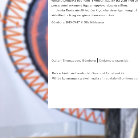
vulkanutbrottslika free-form. Skenbart kaotisk på ytan men ald
precis som i orkanens öga en upplevd absolut stillhet.
Jamila Drotts utställning
Let it go
vilar visserligen tungt p
väl utförd och jag ser gärna fram emot nästa.
Göteborg 2019-05-17 © Olle Niklasson
|
Galleri Thomassen, Göteborg
Omkonsts startsida
:
Omkonst Facebook>>
Dela artikeln via Facebook
redaktion@omkonst.
Vill du kommentera artikeln maila till