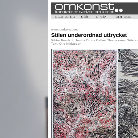
www.omkonst.se:
Stilen underordnad uttrycket
Viktor Rosdahl, Jamila Drott - Galleri Thomassen, Götebor
Text: Olle Niklasson