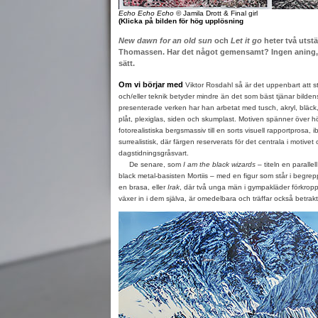
Echo Echo Echo
© Jamila Drott & Final girl
(Klicka på bilden för hög upplösning
New dawn for an old sun
och
Let it go
heter två utstä
Thomassen. Har det något gemensamt? Ingen aning, me
sätt.
Om vi börjar med
Viktor Rosdahl så är det uppenbart att sti
och/eller teknik betyder mindre än det som bäst tjänar bildens 
presenterade verken har han arbetat med tusch, akryl, bläck, 
plåt, plexiglas, siden och skumplast. Motiven spänner över 
fotorealistiska bergsmassiv till en sorts visuell rapportprosa, i
surrealistisk, där färgen reserverats för det centrala i motivet
dagstidningsgråsvart.
De senare, som
I am the black wizards
– titeln en parallel
black metal-basisten Mortiis – med en figur som står i begrepp
en brasa, eller
Irak
, där två unga män i gympakläder förkropp
växer in i dem själva, är omedelbara och träffar också betra