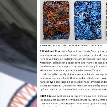
Antisocial anthem, Cold spot & Warpzone
© Jamila Drott
Till skillnad från
Viktor Rosdahl visar Jamila Drott upp sexto
konsekvent sammanhållna som de är strikt presenterade i gal
hennes verk finns en motsättning som är intressant inte minst
Materialen, stålplåt och papper bundet för hand i böcker, ä
bemålade. Böckerna är placerade i montrar, som på ett mus
sidorna ser ut att vara perforerade eller utsatta för syra.
När det gäller de vägghängda plåtarna kunde man mycket v
som samlats genom Jamila Drotts ihärdiga attacker med yxa,
handverktyg borde göra att de utstrålar något av misshandeln
istället det motsatta. Det finns ett lugn som trotsar hålighet
i plåten och som gör att associationerna leder i överraskande 
I den blå
Cold spot
ser jag en våg av Hokusai och i
Echo E
jag samma känsla som inför
Interstellar space
, John Coltrane
Coltranes tenorsax och Rashied Alis trummor upphävde tyng