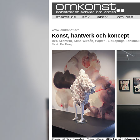
www.omkonst.se:
Konst, hantverk och koncept
Bea Szenfeld, Stina Wirsén,
Papier
- Lidköpings konsthall,
Text: Bo Borg
Papier
© Bea Szenfeld, Stina Wirsén
(Klicka på bilderna fö