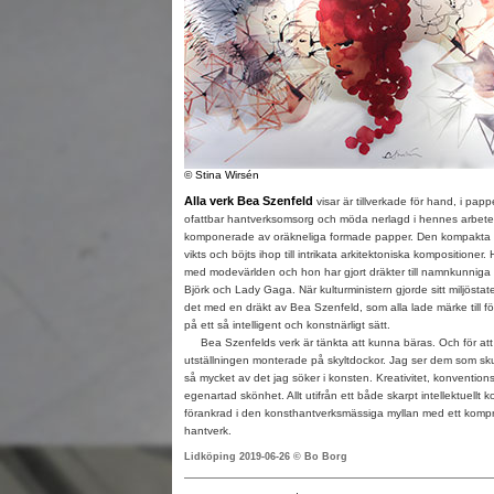
© Stina Wirsén
Alla verk Bea Szenfeld
visar är tillverkade för hand, i pap
ofattbar hantverksomsorg och möda nerlagd i hennes arbet
komponerade av oräkneliga formade papper. Den kompakta k
vikts och böjts ihop till intrikata arkitektoniska kompositione
med modevärlden och hon har gjort dräkter till namnkunniga i
Björk och Lady Gaga. När kulturministern gjorde sitt miljöst
det med en dräkt av Bea Szenfeld, som alla lade märke till fö
på ett så intelligent och konstnärligt sätt.
Bea Szenfelds verk är tänkta att kunna bäras. Och för att
utställningen monterade på skyltdockor. Jag ser dem som sku
så mycket av det jag söker i konsten. Kreativitet, konvention
egenartad skönhet. Allt utifrån ett både skarpt intellektuellt 
förankrad i den konsthantverksmässiga myllan med ett kompro
hantverk.
Lidköping 2019-06-26 © Bo Borg