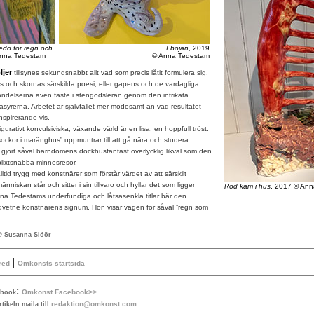
edo för regn och
I bojan
, 2019
Anna Tedestam
© Anna Tedestam
ljer
tillsynes sekundsnabbt allt vad som precis låtit formulera sig.
s och skornas särskilda poesi, eller gapens och de vardagliga
ändelserna även fäste i stengodsleran genom den intrikata
asyrerna. Arbetet är självfallet mer mödosamt än vad resultatet
inspirerande vis.
tivt konvulsiviska, växande värld är en lisa, en hoppfull tröst.
sockor i maränghus” uppmuntrar till att gå nära och studera
gjort såväl barndomens dockhusfantast överlycklig likväl som den
lixtsnabba minnesresor.
ltid trygg med konstnärer som förstår värdet av att särskilt
iskan står och sitter i sin tillvaro och hyllar det som ligger
Röd kam i hus
, 2017 © An
nna Tedestams underfundiga och låtsasenkla titlar bär den
edvetne konstnärens signum. Hon visar vägen för såväl ”regn som
 © Susanna Slöör
|
red
Omkonsts startsida
:
Omkonst Facebook>>
ebook
redaktion@omkonst.com
tikeln maila till