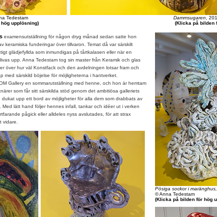
na Tedestam
Dammsugaren
, 20
r hög upplösning)
(Klicka på bilden 
ms
examensutställning för någon dryg månad sedan satte hon
av keramiska funderingar över tillvaron. Temat då var särskilt
igt glädjefyllda som inmundigas på tårtkalasen eller när en
livas upp. Anna Tedestam tog sin master från Keramik och glas
er över hur väl Konstfack och den avdelningen lotsar fram och
p med särskild böjelse för möjligheterna i hantverket.
 Gallery en sommarutställning med henne, och hon är hemtam
närer som får sitt särskilda stöd genom det ambitiösa galleriets
 dukat upp ett bord av möjligheter för alla dem som drabbats av
 Med lätt hand följer hennes infall, tankar och idéer ut i verken
farande pågick eller alldeles nyss avslutades, för att strax
t vidare.
Pösiga sockor i maränghus,
© Anna Tedestam
(Klicka på bilden för hög 