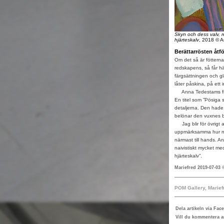
Skyn och dess valv, r
hjärteskalv
, 2018 © 
Berättarrösten åtfö
Om det så är fötterna
redskapens, så får h
färgsättningen och gl
låter påskina, på ett 
Anna Tedestams figura
En titel som ”Pösiga 
detaljerna. Den hade 
belönar den vuxnes b
Jag blir för övrigt al
uppmärksamma hur männ
närmast till hands. A
naivistiskt mycket m
hjärteskalv”.
Mariefred 2019-07-03
POM Gallery, Marief
Dela artikeln via Fac
Vill du kommentera ar