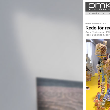
www.omkonst.se:
Redo för re
Anna Tedestam - POM 
Text: Susanna Slöör