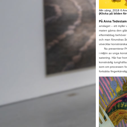
Min säng
, 2018 © An
(Klicka på bilden fö
På Anna Tedesta
anslaget – ett myller 
maten gärna den glätt
eftermiddag behöver 
och man förundras åt
utvecklar konstnärska
Nu presenterar POM
i miljön av unga konst
satsning. Här har hon
konstnärlig tunghäfta.
som om processen fort
fortsätta fingerkänslig