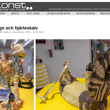
gn och hjärteskalv
Gallery, Mariefred, 29/6 - 11/8 2019