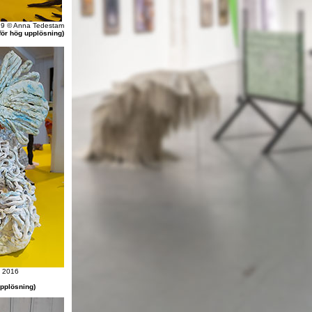
19 © Anna Tedestam
för hög upplösning)
2016
upplösning)