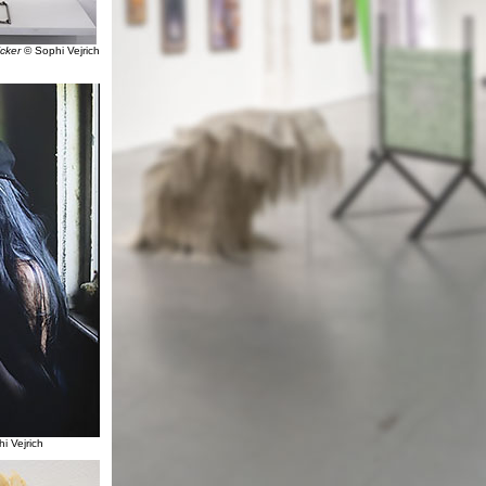
icker
© Sophi Vejrich
i Vejrich