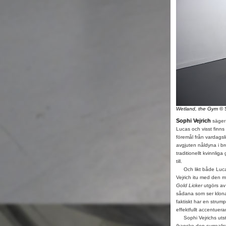
Wetland, the Gym
© S
Sophi Vejrich
säger 
Lucas och visst finns
föremål från vardagsl
avgjuten nåldyna i br
traditionellt kvinnli
till.
Och likt både Lucas
Vejrich itu med den m
Gold Licker
utgörs av
sådana som ser klonad
faktiskt har en strum
effektfullt accentuer
Sophi Vejrichs utstä
(kanske den surrealist