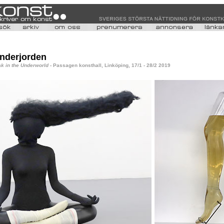
underjorden
k in the Underworld
- Passagen konsthall, Linköping, 17/1 - 28/2 2019