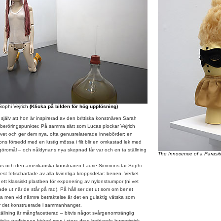
ophi Vejrich
(Klicka på bilden för hög upplösning)
själv att hon är inspirerad av den brittiska konstnären Sarah
 beröringspunkter. På samma sätt som Lucas plockar Vejrich
ivet och ger dem nya, ofta genusrelaterade innebörder; en
ons försedd med en lustig mössa i filt blir en omkastad lek med
ga göromål – och nåldynans nya skepnad får var och en ta ställning
The Innocence of a Parasi
 och den amerikanska konstnären Laurie Simmons tar Sophi
est fetischartade av alla kvinnliga kroppsdelar: benen. Verket
 ett klassiskt plastben för exponering av nylonstrumpor (ni vet
e ut när de står på rad). På håll ser det ut som om benet
pa men vid närmre betraktelse är det en gulaktig vätska som
ar det konstruerade i sammanhanget.
llning är mångfacetterad – bitvis något svårgenomtränglig
iska traditionen bidrar) men i stora drag befriande humoristisk.