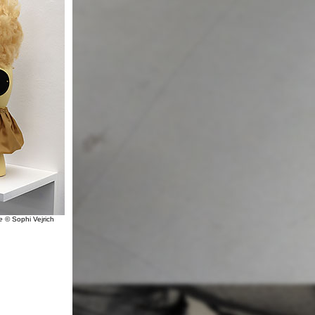
te
© Sophi Vejrich