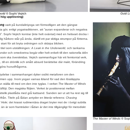
world
© Sophi Vejrich
Gold L
r hög upplösning)
ång
varit på kundaliniyoga vet förmodligen att den gängse
etta gör, enligt yogatraditionen, att ”auran expanderar och negativa
ort”. Sophi Vejrich kontrar (inte helt oväntat) med en helsvart docka i
dig hårkorv står på ända, därtill ett par skitiga strumpor på fötterna.
start för att bryta ordningen och skärpa blicken.
tel som utställningen
: A Leak in the Underworld,
och tankarna
känslor och omedvetna begär eller helt enkelt till den rationella idén
 som ska överskridas. Vejrich sammanfogar här ett femtontal verk,
, till en drömlik och smått absurd berättelse där makt, förändring
tgöra huvudfrågorna.
ydelse i sammanhanget dyker osökt metaforen om den
rmen upp. Inom yogan varnas ibland för vad den lössläppta
n ställa till med om den inte tyglas. I verket
The Master of Winds
äflöjt. Den magiska flöjten. Verket är positionerat mellan
telik plastlåda med grå kattsand. Sanden ser ut att ha rest sig till
från. Titeln på lådan antyder en litterär referens:
Chasing
d Hole;
det krasst rudimentära draget bryter mot de i övrigt subtila
än är som framträder i lådan är det inte tillgängligt för metodiskt
The Master of Winds
© Soph