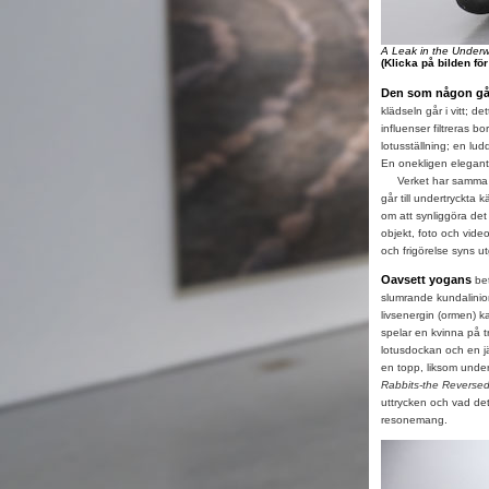
A Leak in the Under
(Klicka på bilden fö
Den som någon g
klädseln går i vitt; d
influenser filtreras b
lotusställning; en lud
En onekligen elegant 
Verket har samma ti
går till undertryckta 
om att synliggöra det
objekt, foto och video
och frigörelse syns u
Oavsett yogans
bet
slumrande kundalinio
livsenergin (ormen) ka
spelar en kvinna på tr
lotusdockan och en jät
en topp, liksom underi
Rabbits-the Reverse
uttrycken och vad det 
resonemang.