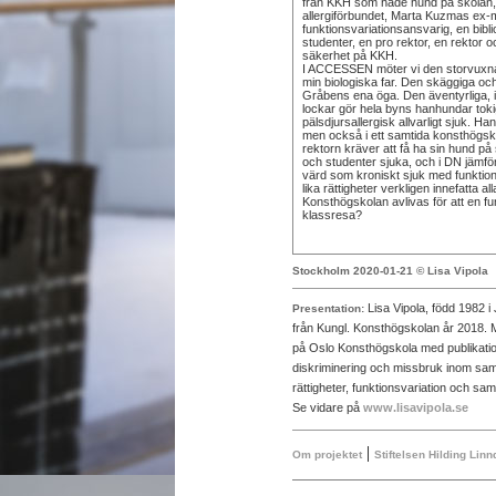
från KKH som hade hund på skolan, 
allergiförbundet, Marta Kuzmas ex-
funktionsvariationsansvarig, en bibl
studenter, en pro rektor, en rektor o
säkerhet på KKH.
I ACCESSEN möter vi den storvuxna
min biologiska far. Den skäggiga oc
Gråbens ena öga. Den äventyrliga, 
lockar gör hela byns hanhundar tok
pälsdjursallergisk allvarligt sjuk. Ha
men också i ett samtida konsthögs
rektorn kräver att få ha sin hund på
och studenter sjuka, och i DN jämf
värd som kroniskt sjuk med funktio
lika rättigheter verkligen innefatta 
Konsthögskolan avlivas för att en f
klassresa?
Stockholm 2020-01-21 © Lisa Vipola
Lisa Vipola, född 1982 
Presentation:
från Kungl. Konsthögskolan år 2018. 
på Oslo Konsthögskola med publikat
diskriminering och missbruk inom samti
rättigheter, funktionsvariation och sam
Se vidare på
www.lisavipola.se
|
Om projektet
Stiftelsen Hilding Lin