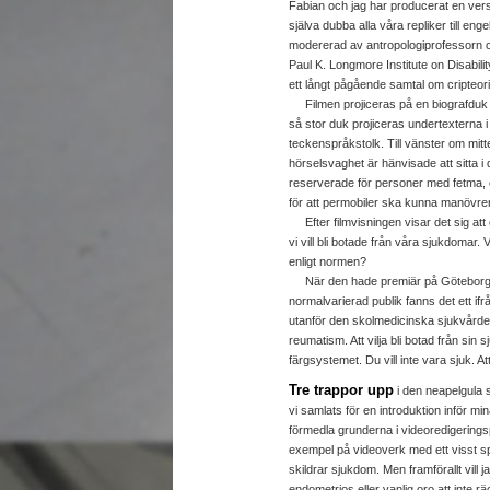
Fabian och jag har producerat en vers
själva dubba alla våra repliker till enge
modererad av antropologiprofessorn 
Paul K. Longmore Institute on Disability
ett långt pågående samtal om cripteori
Filmen projiceras på en biografduk c
så stor duk projiceras undertexterna i
teckenspråkstolk. Till vänster om mi
hörselsvaghet är hänvisade att sitta 
reserverade för personer med fetma, o
för att permobiler ska kunna manövre
Efter filmvisningen visar det sig att e
vi vill bli botade från våra sjukdomar. V
enligt normen?
När den hade premiär på Göteborgs F
normalvarierad publik fanns det ett ifr
utanför den skolmedicinska sjukvårde
reumatism. Att vilja bli botad från sin
färgsystemet. Du vill inte vara sjuk. Att
Tre trappor upp
i den neapelgula s
vi samlats för en introduktion inför min
förmedla grunderna i videoredigerin
exempel på videoverk med ett visst sp
skildrar sjukdom. Men framförallt vill
endometrios eller vanlig oro att inte 