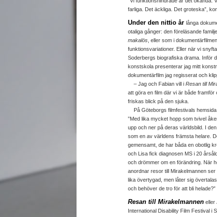
”Vi funktionshindrade är det okända. V
farliga. Det äckliga. Det groteska”, ko
Under den nittio år
långa dokumen
otaliga gånger: den föreläsande famil
makalös
, eller som i dokumentärfilme
funktionsvariationer. Eller när vi sny
Soderbergs biografiska drama. Inför d
konstskola presenterar jag mitt konst
dokumentärfilm jag regisserat och kli
– Jag och Fabian vill i
Resan till M
att göra en film där vi är både framfö
friskas blick på den sjuka.
På Göteborgs filmfestivals hemsida s
”Med lika mycket hopp som tvivel åk
upp och ner på deras världsbild. I den 
som en av världens främsta helare. 
gemensamt, de har båda en obotlig k
och Lisa fick diagnosen MS i 20 årsåld
och drömmer om en förändring. När 
anordnar resor till Mirakelmannen ser h
lika övertygad, men låter sig övertala
och behöver de tro för att bli helade?”
Resan till Mirakelmannen
eller
International Disability Film Festival 