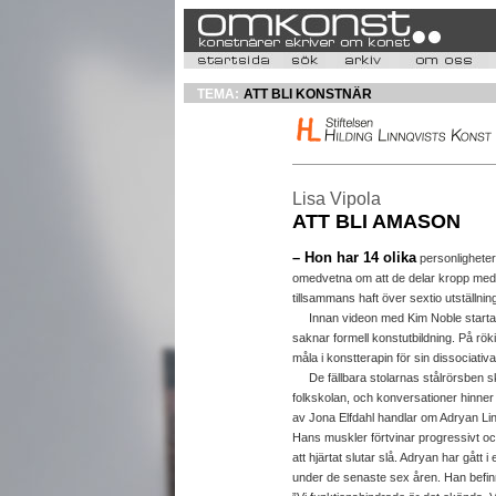
TEMA:
ATT BLI KONSTNÄR
Lisa Vipola
ATT BLI AMASON
– Hon har 14 olika
personligheter
omedvetna om att de delar kropp med
tillsammans haft över sextio utställninga
Innan videon med Kim Noble startar i
saknar formell konstutbildning. På rö
måla i konstterapin för sin dissociativa
De fällbara stolarnas stålrörsben skr
folkskolan, och konversationer hinner 
av Jona Elfdahl handlar om Adryan L
Hans muskler förtvinar progressivt o
att hjärtat slutar slå. Adryan har gått 
under de senaste sex åren. Han befinne