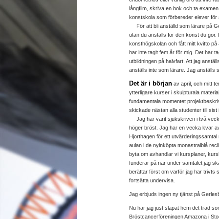
långfilm, skriva en bok och ta examen
konstskola som förbereder elever för
För att bli anställd som lärare på G
utan du anställs för den konst du gör.
konsthögskolan och fått mitt kvitto på 
har inte tagit fem år för mig. Det har 
utbildningen på halvfart. Att jag anstä
anställs inte som lärare. Jag anställs 
Det är i början
av april, och mitt te
ytterligare kurser i skulpturala materi
fundamentala momentet projektbeskrivn
skickade nästan alla studenter till sist
Jag har varit sjukskriven i två veckor
höger bröst. Jag har en vecka kvar av 
Hjorthagen för ett utvärderingssamtal
aulan i de nyinköpta monastralblå recl
byta om avhandlar vi kursplaner, kur
funderar på när under samtalet jag sk
berättar först om varför jag har trivts
fortsätta undervisa.
Jag erbjuds ingen ny tjänst på Gerle
Nu har jag just släpat hem det träd s
Bröstcancerföreningen Amazona i Stoc