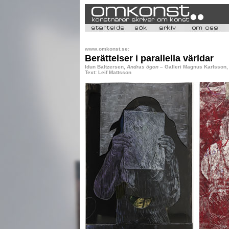
www.omkonst.se:
Berättelser i parallella världar
Idun Baltzersen,
Andras ögon
– Galleri Magnus Karlsson,
Text: Leif Mattsson