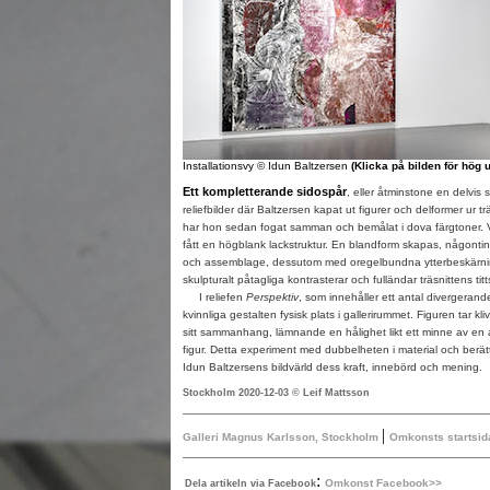
Installationsvy © Idun Baltzersen
(Klicka på bilden för hög 
Ett kompletterande sidospår
, eller åtminstone en delvis s
reliefbilder där Baltzersen kapat ut figurer och delformer ur t
har hon sedan fogat samman och bemålat i dova färgtoner. V
fått en högblank lackstruktur. En blandform skapas, någonting
och assemblage, dessutom med oregelbundna ytterbeskärnin
skulpturalt påtagliga kontrasterar och fulländar träsnittens tit
I reliefen
Perspektiv
, som innehåller ett antal divergerande
kvinnliga gestalten fysisk plats i gallerirummet. Figuren tar kliv
sitt sammanhang, lämnande en hålighet likt ett minne av en
figur. Detta experiment med dubbelheten i material och berä
Idun Baltzersens bildvärld dess kraft, innebörd och mening.
Stockholm 2020-12-03 © Leif Mattsson
|
Galleri Magnus Karlsson, Stockholm
Omkonsts startsid
:
Omkonst Facebook>>
Dela artikeln via Facebook