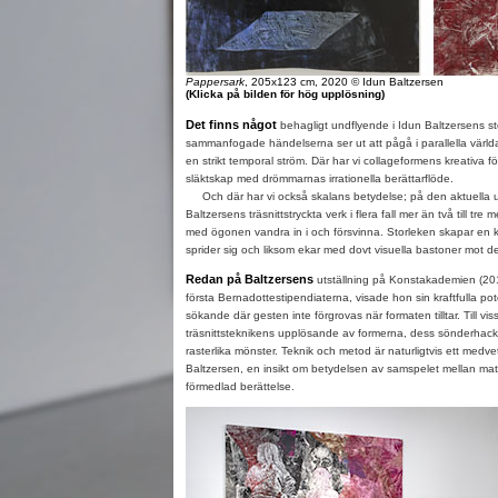
Pappersark
, 205x123 cm, 2020 © Idun Baltzersen
(Klicka på bilden för hög upplösning)
Det finns något
behagligt undflyende i Idun Baltzersens sto
sammanfogade händelserna ser ut att pågå i parallella världar
en strikt temporal ström. Där har vi collageformens kreativa för
släktskap med drömmarnas irrationella berättarflöde.
Och där har vi också skalans betydelse; på den aktuella u
Baltzersens träsnittstryckta verk i flera fall mer än två till tre 
med ögonen vandra in i och försvinna. Storleken skapar en k
sprider sig och liksom ekar med dovt visuella bastoner mot 
Redan på Baltzersens
utställning på Konstakademien (20
första Bernadottestipendiaterna, visade hon sin kraftfulla pote
sökande där gesten inte förgrovas när formaten tilltar. Till viss
träsnittsteknikens upplösande av formerna, dess sönderhackand
rasterlika mönster. Teknik och metod är naturligtvis ett medvet
Baltzersen, en insikt om betydelsen av samspelet mellan mate
förmedlad berättelse.