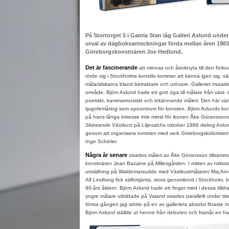
På Stortorget 5 i Gamla Stan låg Galleri Axlund under 
urval av dagboksanteckningar förda mellan åren 1983
Göteborgskonstnären Joe Hedlund.
Det är fascinerande
att minnas och återknyta till den förlo
rörde sig i Stockholms konstliv kommer att känna igen sig, särs
målarälskarna bland betraktare och utövare. Galleriet mutade 
område; Björn Axlund hade ett gott öga till målare från väst- til
poetiskt, kammarmusiskt och inkännande måleri. Den här vär
tjugofemåring som epicentrum för konsten. Björn Axlunds kont
på hans långa intresse inte minst för ikonen Åke Göranssons m
Skimrande Västkust
på Liljevalchs oktober 1986 deltog Axlun
genom att organisera rummen med verk Göteborgskoloriste
Inge Schiöler.
Några år senare
visades måleri av Åke Göransson tillsamm
konstnären Jean Bazaine på Millesgården. I mitten av nittiota
utställning på Waldemarsudde med Västkustmålaren Maj Arn
Alf Lindberg fick välförtjänta, stora genombrott i Stockholm, 
90-års åldern. Björn Axlund hade ett finger med i dessa tilldr
yngre målare utbildade på Valand visades parallellt under tite
första gången jag stötte på en av galleriets absolut finaste
Björn Axlund ställde ut henne från debuten och framåt en 