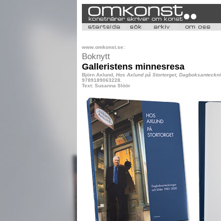
www.omkonst.se:
Boknytt
Galleristens minnesresa
Björn Axlund,
Hos Axlund på Stortorget, Dagboksanteckni
9789189063228.
Text: Susanna Slöör