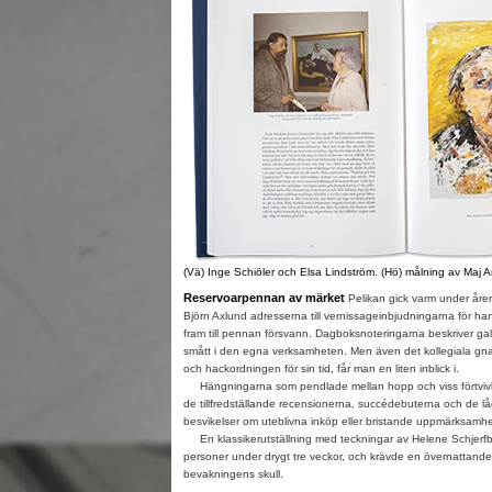
(Vä) Inge Schiöler och Elsa Lindström. (Hö) målning av Maj Ar
Reservoarpennan av märket
Pelikan gick varm under åre
Björn Axlund adresserna till vernissageinbjudningarna för ha
fram till pennan försvann. Dagboksnoteringarna beskriver gall
smått i den egna verksamheten. Men även det kollegiala gnab
och hackordningen för sin tid, får man en liten inblick i.
Hängningarna som pendlade mellan hopp och viss förtvivla
de tillfredställande recensionerna, succédebuterna och de l
besvikelser om uteblivna inköp eller bristande uppmärksamhe
En klassikerutställning med teckningar av Helene Schjerf
personer under drygt tre veckor, och krävde en övernattande g
bevakningens skull.