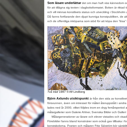
Som läsare underlättar
det om man haft viss kännedom om
för att tillägna sig texten i dagboksformatet. Boken är riktad 
och vill minnas konstlivets status och utveckling i Stockholm
Då fanns fortfarande den djupt kunniga konstpubliken, de ak
och de offentliga inköparna som stöd för att köpa den ”lösa”
Två träd
1987
© Alf Lindberg
Björn Axlunds utsiktspunkt
är från den sida av konstlivet
försvunnen, även om intresset för måleri återuppstått i andra 
lades ned år 2000, vilket följdes inom en dryg femårsperiod
målargallerier som Galerie Ahlner, Svenska Bilder och Galleri
Målargenerationer av lärare och elever vistades och visade
Förebilder fanns bland konstnärer som också gav tillbaka i f
konstskolorna. Poeten och målaren Fritz Sjöström bör särskil