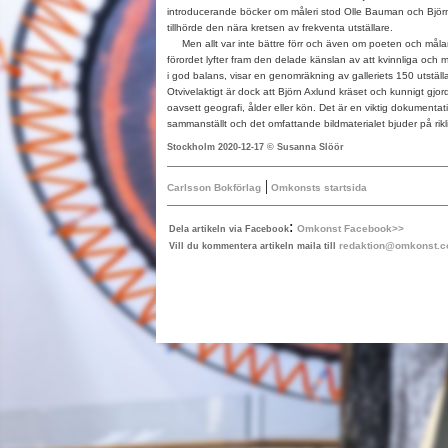
introducerande böcker om måleri stod Olle Bauman och Björ
tillhörde den nära kretsen av frekventa utställare.
Men allt var inte bättre förr och även om poeten och måla
förordet lyfter fram den delade känslan av att kvinnliga och 
i god balans, visar en genomräkning av galleriets 150 utställare
Otvivelaktigt är dock att Björn Axlund kräset och kunnigt gjorde
oavsett geografi, ålder eller kön. Det är en viktig dokumenta
sammanställt och det omfattande bildmaterialet bjuder på rikl
Stockholm 2020-12-17 © Susanna Slöör
|
Carlsson Bokförlag
Omkonsts startsida
:
Omkonst Facebook>>
Dela artikeln via Facebook
redaktion@omkonst.
Vill du kommentera artikeln maila till