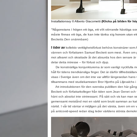
Installationsvy © Alberto Giacometti
(Klicka på bilden för h
”Någonstans i högen ett öga, ett vilt stirrande hästöga som
måste finnas ett öga, de kan inte tänka sig honom utan et
Becketts
Den onämnbare
)
I tider av
kollektiv verklighetsförlust behövs konstnärer som
vännen och författaren Samuel Beckett som mest. Även om pu
mot allvaret och skrattade åt det absurda hos den senare är
delar detta intresse – för förlust och djup.
De konstnärliga konjunkturerna är som vanligt nyckfulla me
håll för tidens trendkänsliga finger. Det är därför tillfredställa
visas i Sverige även om det inte var alltför längesedan hans ve
tillsammans med studiekamraten Bror Hjorths på Liljevalchs i
Att introduktionen för den svenska publiken den här gång
Beckett och författarkolleger från tiden som Jean Genet och
hänt och absolut inte ointressant. På sätt och vis kan man 
gemensamt motstånd mot en värld som brutit samman av katas
närtid. I vår tid väntar vi möjligen på det värsta, även om en
på anticovid-speed redan idag leder världens största demokra