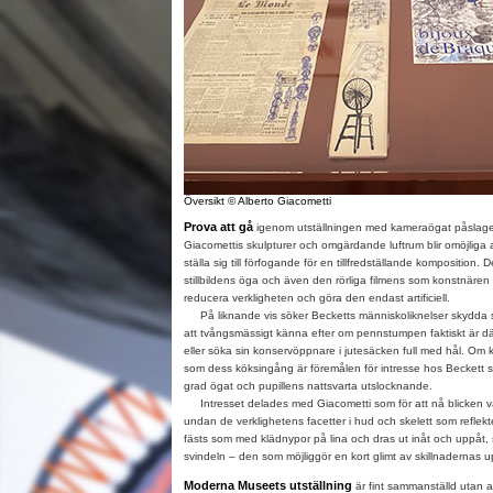
Översikt © Alberto Giacometti
Prova att gå
igenom utställningen med kameraögat påslage
Giacomettis skulpturer och omgärdande luftrum blir omöjliga a
ställa sig till förfogande för en tillfredställande komposition.
stillbildens öga och även den rörliga filmens som konstnären
reducera verkligheten och göra den endast artificiell.
På liknande vis söker Becketts människoliknelser skydda s
att tvångsmässigt känna efter om pennstumpen faktiskt är dä
eller söka sin konservöppnare i jutesäcken full med hål. O
som dess köksingång är föremålen för intresse hos Beckett så
grad ögat och pupillens nattsvarta utslocknande.
Intresset delades med Giacometti som för att nå blicken va
undan de verklighetens facetter i hud och skelett som reflek
fästs som med klädnypor på lina och dras ut inåt och uppåt,
svindeln – den som möjliggör en kort glimt av skillnadernas u
Moderna Museets utställning
är fint sammanställd utan att