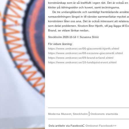
konstnärskap som är så kraftfullt i egen rätt. Det är också en
klotter på tidningssidor och kuvert, samt teckningarna.
De tre undanglidande och samtidigt framträdande ansikte
rumsavdelningen längst in till vänster sammanfattar mycket 
konstnären låter oss ana. Det är också intressant att relate
som delat problemen, förutom Bror Hjorth, vill jag lägga till 
Brand, se vidare länkar nedan.
Stockholm 2020-10-14 © Susanna Slöör
För vidare läsning:
https://www.omkonst.se/06-giacometti-hjorth.shtml
https://www.omkonst.se/08-cezanne-giacometti.shtml
https://www.omkonst.se/09-brand-erland.shtml
https://www.omkonst.se/10-lundquist-evert.shtml
|
Moderna Museet, Stockholm
Omkonsts startsida
:
Omkonst Facebook>>
Dela artikeln via Facebook