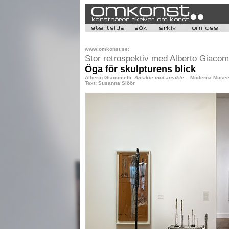
www.omkonst.se:
Stor retrospektiv med Alberto Giacome
Öga för skulpturens blick
Alberto Giacometti,
Ansikte mot ansikte
– Moderna Museet
Text: Susanna Slöör