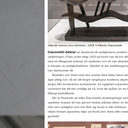
Vilande kvinna som drömmer
, 1929 © Alberto Giacometti
Giacometti daterar
sin återkomst till verklighetens problem t
utbildningen i Paris under tidigt 1920-tal knöts han till och ski
med ett tilltagande intresse för symbolen och de mer abstrak
in känslan av verklighetsförlust. Därefter är det avbildninge
han återkommer till.
Modellen och mötet med den andras blick bildar fokus med 
äger aldrig rum, då de allt längre närgångna studierna skjute
längre från konstnärens betraktande. Ett ogripbart expande
universum blir allt mer omöjligt att nå. Kvar blir spåren av ett 
fåfängt fasthållande.
Det är frestande att tolka Giacomettis ansträngningar som
uppfattar snarare att han genom mödan påvisar vikten av att 
efter den verklighet som inte låter sig buras in eller förklaras
måste fortsatt uppamma viljan att förstå den, livets eller ex
gyrokraft.