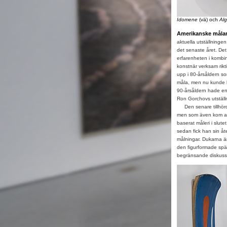
Idomene
(vä) och
Alg
Amerikanske måla
aktuella utställninge
det senaste året. Det 
erfarenheten i kombin
konstnär verksam rikti
upp i 80-årsåldern som
måla, men nu kunde h
90-årsåldern hade en 
Ron Gorchovs utställ
Den senare tillhörde
men som även kom att 
baserat måleri i slute
sedan fick han sin åt
målningar. Dukarna ä
den figurformade spä
begränsande diskussi