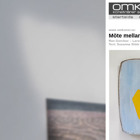
www.omkonst.se:
Möte mellan
Ron Gorchov
– Lars
Text: Susanna Slöör