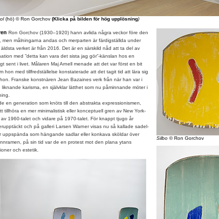
ol
(hö) © Ron Gorchov
(Klicka på bilden för hög upplösning
)
ren
Ron Gorchov (1930–1920) hann avlida några veckor före den
n, men målningarna andas och merparten är färdigställda under
äldsta verket är från 2016. Det är en särskild nåd att ta del av
ation med ”detta kan vara det sista jag gör”-känslan hos en
gt sent i livet. Målaren Maj Arnell menade att det var först en bit
 hon med tillfredställelse konstaterade att det tagit tid att lära sig
on. Franske konstnären Jean Bazaines verk från när han var i
liknande karisma, en självklar lätthet som nu påminnande möter i
ning.
 en generation som knöts till den abstrakta expressionismen,
tillhöra en mer minimalistisk eller konceptuell gren av New York-
t av 1960-talet och vidare på 1970-talet. För knappt tjugo år
erupptäckt och på galleri Larsen Warner visas nu så kallade sadel-
r uppspända som hängande sadlar eller konkava sköldar över
Silbo
© Ron Gorchov
nnramen, på sin tid var de en protest mot den plana ytans
oner och estetik.