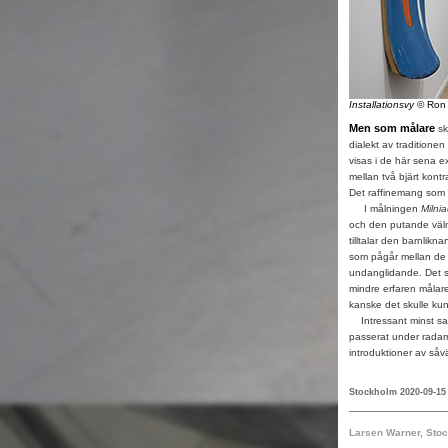
Installationsvy
© Ron
Men som målare
sk
dialekt av traditionen
visas i de här sena 
mellan två bjärt kont
Det raffinemang som d
I målningen
Milni
och den putande väl
tilltalar den barnlikn
som pågår mellan de 
undanglidande. Det ser
mindre erfaren målar
kanske det skulle ku
Intressant minst sagt
passerat under radarn 
introduktioner av såv
Stockholm 2020-09-15
Larsen Warner, Sto