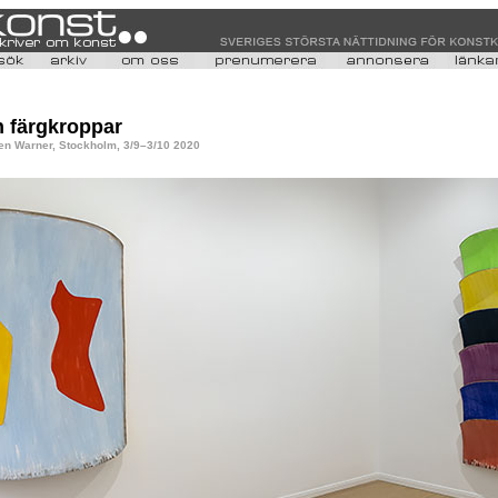
 färgkroppar
en Warner, Stockholm, 3/9–3/10 2020