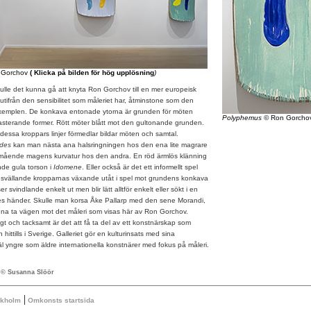
 Gorchov
( Klicka på bilden för hög upplösning
)
ulle det kunna gå att knyta Ron Gorchov till en mer europeisk
 utifrån den sensibilitet som måleriet har, åtminstone som den
exemplen. De konkava entonade ytorna är grunden för möten
Polyphemus
© Ron Gorcho
rasterande former. Rött möter blått mot den gultonande grunden.
essa kroppars linjer förmedlar bildar möten och samtal.
ades
kan man nästa ana halsringningen hos den ena lite magrare
mående magens kurvatur hos den andra. En röd ärmlös klänning
ande gula torson i
Idomene
. Eller också är det ett informellt spel
svällande kropparnas växande utåt i spel mot grundens konkava
 svindlande enkelt ut men blir lätt alltför enkelt eller sökt i en
es händer. Skulle man korsa Åke Pallarp med den sene Morandi,
nna ta vägen mot det måleri som visas här av Ron Gorchov.
 och tacksamt är det att få ta del av ett konstnärskap som
hittills i Sverige. Galleriet gör en kulturinsats med sina
äl yngre som äldre internationella konstnärer med fokus på måleri.
 © Susanna Slöör
|
ckholm
Omkonsts startsida