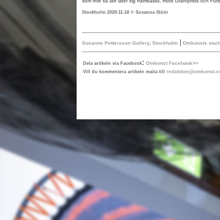
som inte så lätt låter sig framkallas, möts Granqvists och Fur
Stockholm 2020-11-18 © Susanna Slöör
|
Susanne Pettersson Gallery, Stockholm
Omkonsts start
:
Omkonst Facebook>>
Dela artikeln via Facebook
redaktion@omkonst.
Vill du kommentera artikeln maila till