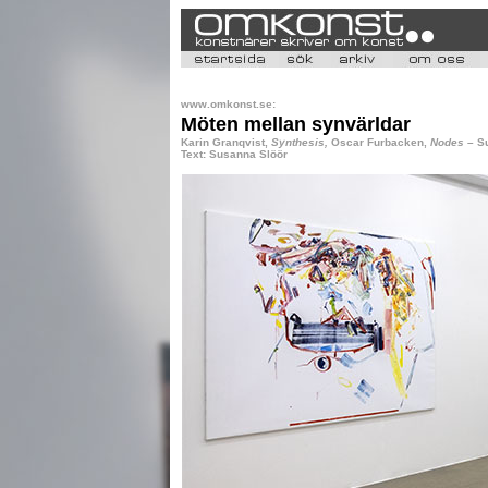
www.omkonst.se:
Möten mellan synvärldar
Karin Granqvist,
Synthesis,
Oscar Furbacken,
Nodes
– S
Text: Susanna Slöör