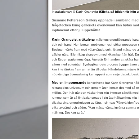
Installationsvy © Karin Granqvist
(Klicka på bilden för hög 
Susanne Pettersson Gallery öppnade i samband med Gal
frågetecken kring galleriets överlevnad kan bytas mot
inplanerad efter juluppehållet.
Karin Granqvist artikulerar
måleriets grundläggande karakt
duk och hand. Hon borrar i problemen och söker processen n
Besluten värks fram med välavvägda snitt, ibland måste de angr
väldigt nära. Eller riktigt skarpsynt med kikarsikte från håll.
och färgen patientens öga. Återstår för handen att skära fra
såren med suturtråd. Synliggörandets process bygger även p
kan inte tänkas fram annat än till delar. Händelserna måste 
nödvändiga överraskning kan uppstå som varje distinkt beslut h
Med en imponerande
konsekvens har Karin Granqvist hållit
rektangelns universum och genom åren korsat det med så 
möjligt. Den här gången väcker hon mitt intresse särskilt med
rummet som är så fint balanserade i sin återhållsamhet; mitt i
tillbaka sina energiknippen av färg. I sin text ”Färgvärlden” b
olika avstånd och väder: ”Man måste vänta invänta samma tryc
målning. Det kan ta år.”