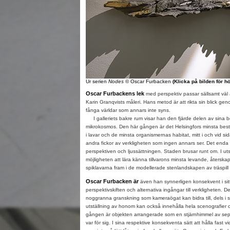
Ur serien
Nodes
© Oscar Furbacken
(Klicka på bilden för h
Oscar Furbackens lek
med perspektiv passar sällsamt väl 
Karin Granqvists måleri. Hans metod är att rikta sin blick g
fånga världar som annars inte syns.
I galleriets bakre rum visar han den fjärde delen av sina b
mikrokosmos. Den här gången är det Helsingfors minsta bes
i lavar och de minsta organismernas habitat, mitt i och vid s
andra fickor av verkligheten som ingen annars ser. Det enda 
perspektiven och ljussättningen. Staden brusar runt om. I uts
möjligheten att lära känna tillvarons minsta levande, åters
spiklavarna fram i de modellerade stenlandskapen av träspill
Oscar Furbacken är
även han synnerligen konsekvent i sitt 
perspektivskiften och alternativa ingångar till verkligheten. 
noggranna granskning som kameraögat kan bidra till, dels i s
utställning av honom kan också innehålla hela scenografier 
gången är objekten arrangerade som en stjärnhimmel av sep
var för sig. I sina respektive konsekventa sätt att hålla fast v