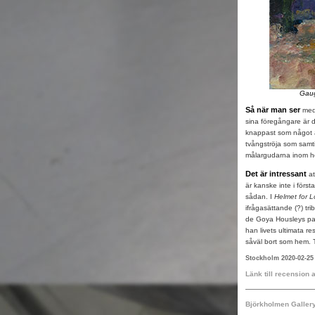
Gaug
Så när man ser
med 
sina föregångare är de
knappast som något akt
tvångströja som samtid
målargudarna inom ho
Det är intressant
at
är kanske inte i först
sådan. I
Helmet for 
ifrågasättande (?) trib
de Goya Housleys pal
han livets ultimata re
såväl bort som hem. T
Stockholm 2020-02-25 
Länk till recension
Björkholmen Galler