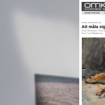
www.omkonst.se:
Att måla si
Paul Housley,
Tied 
Text: Leif Mattsson