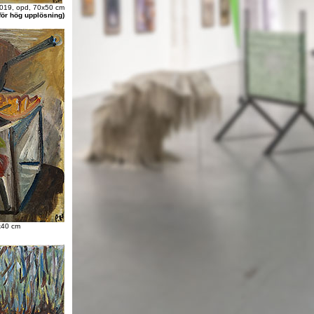
2019, opd, 70x50 cm
för hög upplösning)
x40 cm