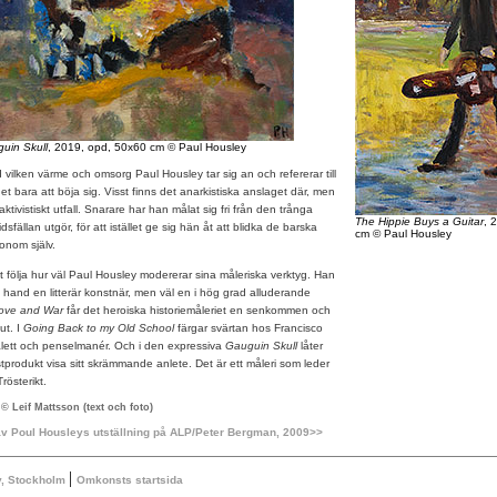
uin Skull
, 2019, opd, 50x60 cm © Paul Housley
vilken värme och omsorg Paul Housley tar sig an och refererar till
t bara att böja sig. Visst finns det anarkistiska anslaget där, men
ivistiskt utfall. Snarare har han målat sig fri från den trånga
The Hippie Buys a Guitar
, 
sfällan utgör, för att istället ge sig hän åt att blidka de barska
cm © Paul Housley
nom själv.
t följa hur väl Paul Housley modererar sina måleriska verktyg. Han
a hand en litterär konstnär, men väl en i hög grad alluderande
Love and War
får det heroiska historiemåleriet en senkommen och
ut. I
Going Back to my Old School
färgar svärtan hos Francisco
ett och penselmanér. Och i den expressiva
Gauguin Skull
låter
stprodukt visa sitt skrämmande anlete. Det är ett måleri som leder
rösterikt.
© Leif Mattsson (text och foto)
 av Poul Housleys utställning på ALP/Peter Bergman, 2009>>
|
y, Stockholm
Omkonsts startsida