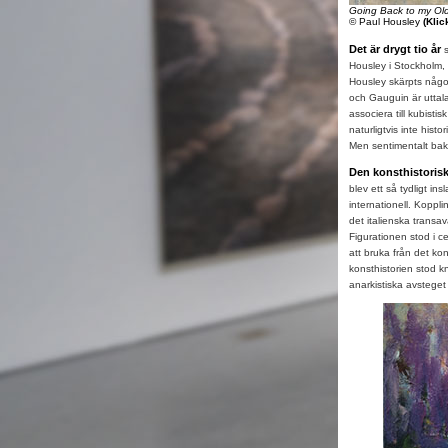
Going Back to my Ol
© Paul Housley
(Klic
Det är drygt tio år
Housley i Stockholm
Housley skärpts något
och Gauguin är uttala
associera till kubisti
naturligtvis inte his
Men sentimentalt bakå
Den konsthistoris
blev ett så tydligt in
internationell. Kopplin
det italienska transav
Figurationen stod i 
att bruka från det kon
konsthistorien stod k
anarkistiska avstege