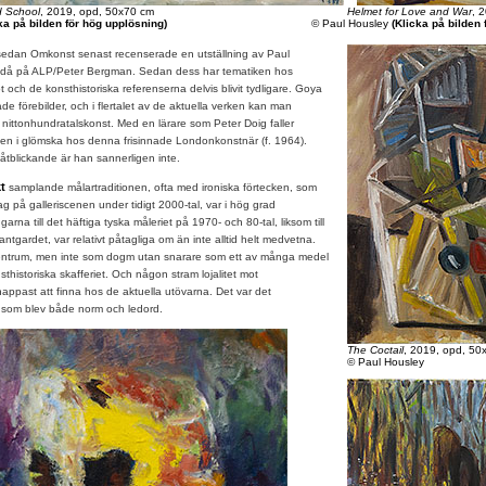
d School
, 2019, opd, 50x70 cm
Helmet for Love and War
, 
ka på bilden för hög upplösning)
© Paul Housley
(Klicka på bilden 
sedan Omkonst senast recenserade en utställning av Paul
, då på ALP/Peter Bergman. Sedan dess har tematiken hos
 och de konsthistoriska referenserna delvis blivit tydligare. Goya
de förebilder, och i flertalet av de aktuella verken kan man
sk nittonhundratalskonst. Med en lärare som Peter Doig faller
torien i glömska hos denna frisinnade Londonkonstnär (f. 1964).
tblickande är han sannerligen inte.
kt
samplande målartraditionen, ofta med ironiska förtecken, som
slag på galleriscenen under tidigt 2000-tal, var i hög grad
garna till det häftiga tyska måleriet på 1970- och 80-tal, liksom till
antgardet, var relativt påtagliga om än inte alltid helt medvetna.
centrum, men inte som dogm utan snarare som ett av många medel
sthistoriska skafferiet. Och någon stram lojalitet mot
nappast att finna hos de aktuella utövarna. Det var det
t som blev både norm och ledord.
The Coctail
, 2019, opd, 50
© Paul Housley