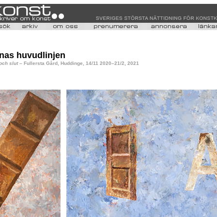
anas huvudlinjen
och slut
– Fullersta Gård, Huddinge, 14/11 2020–21/2, 2021