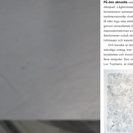
På den aktuella
utst
dämpad. Lågkontraste
formelement sammanlä
tredimensionella cho
få eller inga räta vi
genom atmosfäriskt fär
impressionisternas e
återkommer också den
höhässjor och katedra
Och kanske är det ju
ständiga omtag, inte 
berättelser och inneh
flera motpoler. Den n
Luc Tuymans, är möjl