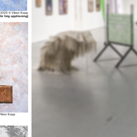
,
2020 © Viktor Kopp
för hög upplösning)
Viktor Kopp