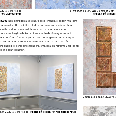
2020 © Viktor Kopp
Symbol and Sign, Two Points of Entry
r hög upplösning)
(Klicka på bilden 
ltalet
inom samtidsmåleriet har delvis förändrats sedan min förra
opps måleri. Då, år 2006, stod det anarkistiska avsteget högt i
rågasättandet var dess mål, humorn och ironin dess medel.
av dessa begåvade konstnärer som hade förmågan att ta in
 och ändå behålla sin egenart. Skärande glissandon och mjuka
e bilderna med drömlika konstellationer. Här fanns allt från
ingsinslag till perspektivlärans matematiska grundformer, allt för att
rella osannolikheten.
Chocolate Shape
, 2020 © 
slut,
2020 © Viktor Kopp
(Klicka på bilden för hög upplösning)