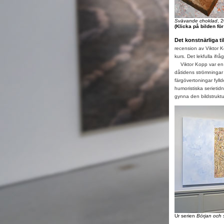
Svävande choklad
, 
(Klicka på bilden fö
Det konstnärliga til
recension av Viktor K
kurs. Det lekfulla if
Viktor Kopp var en 
dåtidens strömningar
färgövertoningar fylld
humoristiska serietidn
gynna den bildstruktu
Ur serien
Början och 