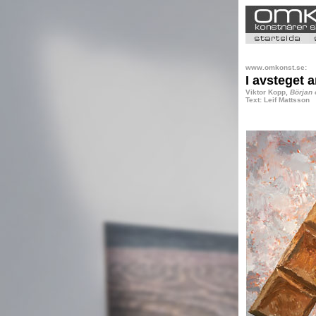
www.omkonst.se:
I avsteget 
Viktor Kopp,
Början 
Text: Leif Mattsson