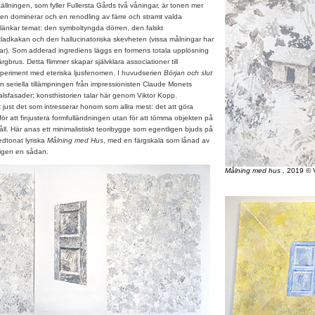
ällningen, som fyller Fullersta Gårds två våningar, är tonen mer
n dominerar och en renodling av färre och stramt valda
nkar temat: den symboltyngda dörren, den falskt
kladkakan och den hallucinatoriska skevheten (vissa målningar har
nklar). Som adderad ingrediens läggs en formens totala upplösning
gbrus. Detta flimmer skapar självklara associationer till
xperiment med eteriska ljusfenomen. I huvudserien
Början och slut
 seriella tillämpningen från impressionisten Claude Monets
lsfasader; konsthistorien talar här genom Viktor Kopp.
st det som intresserar honom som allra mest: det att göra
för att finjustera formfulländningen utan för att tömma objekten på
åll. Här anas ett minimalistiskt teoribygge som egentligen bjuds på
edtonat lyriska
Målning med Hus
, med en färgskala som lånad av
igen en sådan.
Målning med hus ,
2019 © V