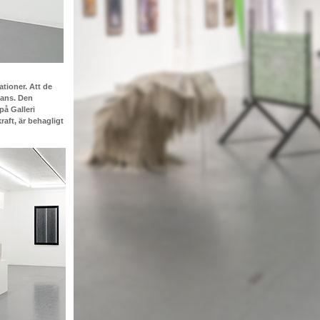
tioner. Att de
mans. Den
på Galleri
raft, är behagligt