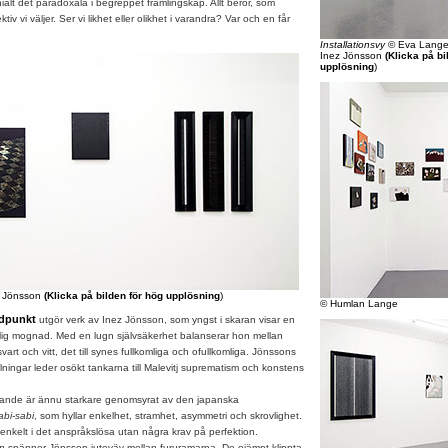
lt det paradoxala i begreppet främlingskap. Allt beror, som
tiv vi väljer. Ser vi likhet eller olikhet i varandra? Var och en får
Installationsvy
© Eva Lange
Inez Jönsson
(Klicka på bi
upplösning
)
z Jönsson
(Klicka på bilden för hög upplösning
)
© Humlan Lange
jdpunkt
utgör verk av Inez Jönsson, som yngst i skaran visar en
rlig mognad. Med en lugn självsäkerhet balanserar hon mellan
vart och vitt, det till synes fullkomliga och ofullkomliga. Jönssons
ingar leder osökt tankarna till Malevitj suprematism och konstens
e är ännu starkare genomsyrat av den japanska
abi-sabi
, som hyllar enkelhet, stramhet, asymmetri och skrovlighet.
enkelt i det anspråkslösa utan några krav på perfektion.
on
spänner Jönsson juteväv mellan fururamarna. De ojämnt klippta