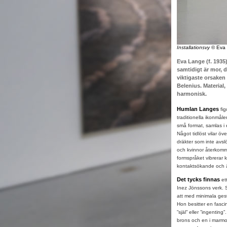
Installationsvy
© Eva
Eva Lange (f. 1935
samtidigt är mor, d
viktigaste orsaken 
Belenius. Material, 
harmonisk.
Humlan Langes
fig
traditionella ikonmåler
små format, samlas i 
Något tidlöst vilar öv
dräkter som inte avslöj
och kvinnor återkomme
formspråket vibrerar 
kontaktsökande och än
Det tycks finnas
et
Inez Jönssons verk. S
att med minimala gest
Hon besitter en fasci
”själ” eller ”ingentin
brons och en i marmor