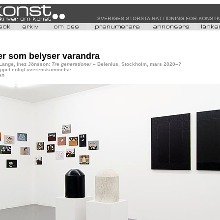
er som belyser varandra
Lange, Inez Jönsson:
Tre generationer
– Belenius, Stockholm, mars 2020–?
 öppet enligt överenskommelse.
an