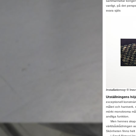
sammanfattar kongenia
vanligt, på det perspek
svara själv.
Installationsvy
© Ine
Utställningens hö
exceptionell konstnä
måleri och hantverk, s
mörkt monokroma måln
andliga funktion.
Men hennes skapand
världsåskådningen
w
Skönheten finns helt 
I
Small Pictoral Ir