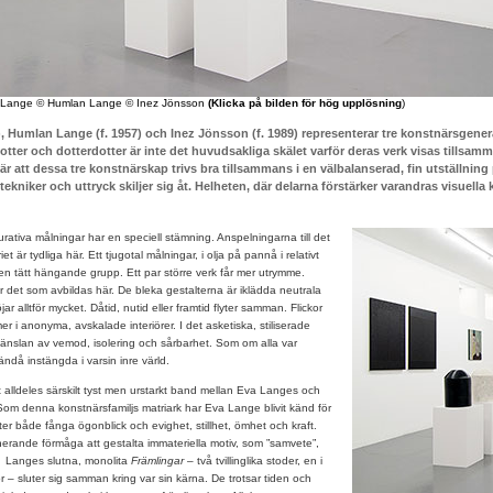
 Lange © Humlan Lange © Inez Jönsson
(Klicka på bilden för hög upplösning
)
), Humlan Lange (f. 1957) och Inez Jönsson (f. 1989) representerar tre konstnärsgenera
otter och dotterdotter är inte det huvudsakliga skälet varför deras verk visas tillsam
är att dessa tre konstnärskap trivs bra tillsammans i en välbalanserad, fin utställning 
tekniker och uttryck skiljer sig åt. Helheten, där delarna förstärker varandras visuella k
urativa målningar har en speciell stämning. Anspelningarna till det
iet är tydliga här. Ett tjugotal målningar, i olja på pannå i relativt
en tätt hängande grupp. Ett par större verk får mer utrymme.
er det som avbildas här. De bleka gestalterna är iklädda neutrala
ar alltför mycket. Dåtid, nutid eller framtid flyter samman. Flickor
r i anonyma, avskalade interiörer. I det asketiska, stiliserade
känslan av vemod, isolering och sårbarhet. Som om alla var
då instängda i varsin inre värld.
t alldeles särskilt tyst men urstarkt band mellan Eva Langes och
om denna konstnärsfamiljs matriark har Eva Lange blivit känd för
er både fånga ögonblick och evighet, stillhet, ömhet och kraft.
nerande förmåga att gestalta immateriella motiv, som ”samvete”,
g”. Langes slutna, monolita
Främlingar –
två tvillinglika stoder, en i
 – sluter sig samman kring var sin kärna. De trotsar tiden och