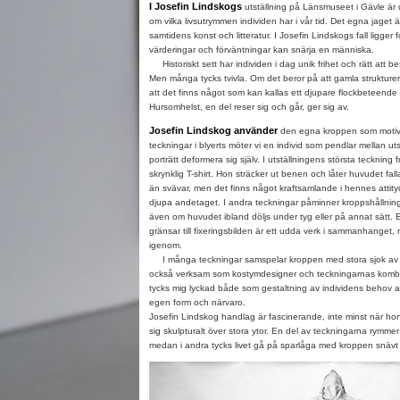
I Josefin Lindskogs
utställning på Länsmuseet i Gävle är
om vilka livsutrymmen individen har i vår tid. Det egna jaget är
samtidens konst och litteratur. I Josefin Lindskogs fall ligge
värderingar och förväntningar kan snärja en människa.
Historiskt sett har individen i dag unik frihet och rätt att bes
Men många tycks tvivla. Om det beror på att gamla strukturer ä
att det finns något som kan kallas ett djupare flockbeteende ä
Hursomhelst, en del reser sig och går, ger sig av.
Josefin Lindskog använder
den egna kroppen som motiv.
teckningar i blyerts möter vi en individ som pendlar mellan utsp
porträtt deformera sig själv. I utställningens största teckning 
skrynklig T-shirt. Hon sträcker ut benen och låter huvudet fall
än svävar, men det finns något kraftsamlande i hennes attit
djupa andetaget. I andra teckningar påminner kroppshållnin
även om huvudet ibland döljs under tyg eller på annat sätt. Ett
gränsar till fixeringsbilden är ett udda verk i sammanhanget, m
igenom.
I många teckningar samspelar kroppen med stora sjok av te
också verksam som kostymdesigner och teckningarnas kombin
tycks mig lyckad både som gestaltning av individens behov av
egen form och närvaro.
Josefin Lindskog handlag är fascinerande, inte minst när hon
sig skulpturalt över stora ytor. En del av teckningarna rymme
medan i andra tycks livet gå på sparlåga med kroppen snävt in