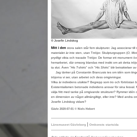
© Josefin Lindskog
Mitt i den
stora salen står fem skulpturer. Jag associerar till 
materialet är inte sten, utan T-tröjor. Skulpturgruppen (
O, Mot
prydligt vikta och travade T-tröjor. De formar ett monument öve
hemarbetet, där omsorg blandas med insikt om att detta tröjv
ta slut. Även "
His T-shirts
" och "
His Shirts
" blir betraktelser a
Jag tänker på Constantin Brancusis tes om idén som tinge
tröjorna vi ser, utan arbetet och dess omgivningar.
Vilka är individens utsikter? Begrepp som tro och förtröstan 
Existentialismen betonade individens ansvar för sina livsval
välja fritt med tanke på omgivande strukturer? Rymmer idén om
en dimension av något allmängiltigt, eller inte? Med andra or
Josefin Lindskog vidare?
Gävle 2020-07-01 © Niels Hebert
|
Länsmuseet Gävleborg
Omkonsts startsida
: