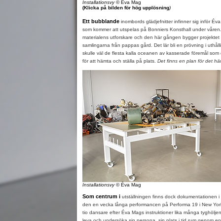
Installationsvy
© Éva Mag
(Klicka på bilden för hög upplösning
)
Ett bubblande
inombords glädjefnitter infinner sig inför Éva
som kommer att utspelas på Bonniers Konsthall under våren.
materialens utforskare och den här gången bygger projektet
samlingarna från pappas gård. Det lär bli en prövning i uthåll
skulle väl de flesta kalla oceanen av kasserade föremål som de
för att hämta och ställa på plats.
Det finns en plan för det
hä
Installationsvy
© Éva Mag
Som centrum i
utställningen finns dock dokumentationen i 
den en vecka långa performancen på Performa 19 i New York f
tio dansare efter Éva Mags instruktioner lika många tyghöljen
leva och undersöka sin persona, sin plats i tid rum genom en