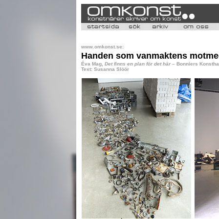
www.omkonst.se:
Handen som vanmaktens motme
Éva Mag,
Det finns en plan för det här
– Bonniers Konstha
Text: Susanna Slöör