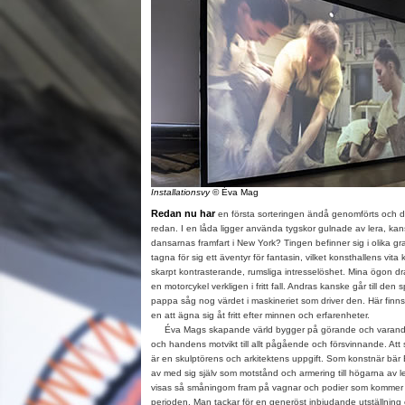
Installationsvy
© Éva Mag
Redan nu har
en första sorteringen ändå genomförts och de
redan. I en låda ligger använda tygskor gulnade av lera, kan
dansarnas framfart i New York? Tingen befinner sig i olika grad
tagna för sig ett äventyr för fantasin, vilket konsthallens vita 
skarpt kontrasterande, rumsliga intresselöshet. Mina ögon dr
en motorcykel verkligen i fritt fall. Andras kanske går till den
pappa såg nog värdet i maskineriet som driver den. Här finns
en att ägna sig åt fritt efter minnen och erfarenheter.
Éva Mags skapande värld bygger på görande och varande 
och handens motvikt till allt pågående och försvinnande. Att s
är en skulptörens och arkitektens uppgift. Som konstnär bär 
av med sig själv som motstånd och armering till högarna av le
visas så småningom fram på vagnar och podier som kommer 
perioden. Man tackar för en generöst inbjudande utställning