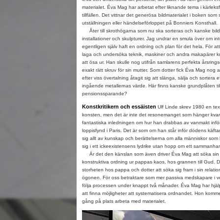
materialet. Éva Mag har arbetat efter liknande tema i kärleksfu
tillfällen. Det vittnar det generösa bildmaterialet i boken s
utställningen eller händelseförloppet på Bonniers Konsthall.
Åter till skrothögarna som nu ska sorteras och kanske bild
installationer och skulpturer. Jag undrar en smula över om 
egentligen själv haft en ordning och plan för det hela. För a
laga och undersöka teknik, maskiner och andra makapärer krä
att ösa ur. Han skulle nog utifrån samlarens perfekta årsrings
exakt rätt skruv för sin mutter. Som dotter fick Éva Mag nog
efter viss övertalning åtagit sig att slänga, sälja och sortera 
ingående metallernas värde. Här finns kanske grundplåten till
pensionssparande?
Konstkritikern och essäisten
Ulf Linde skrev 1980 en text
konsten, men det är inte det resonemanget som hänger kvar 
fantastiska inledningen om hur han drabbas av vanmakt infö
loppisfynd i Paris. Det är som om han står inför dödens käfta
sig allt av kunskap och berättelserna om alla människor som 
sig i ett ickeexistensens lydrike utan hopp om ett sammanha
Är det den känslan som även driver Éva Mag att söka sin 
konstruktiva ordning ur pappas kaos, hos grannen till Gud. De
storheten hos pappa och dotter att söka sig fram i sin relatio
ögonen. För oss betraktare som mer passiva medskapare i ver
följa processen under knappt två månader. Éva Mag har hjälp
att finna möjligheter att systematisera ordnandet. Hon komme
gång på plats arbeta med materialet.