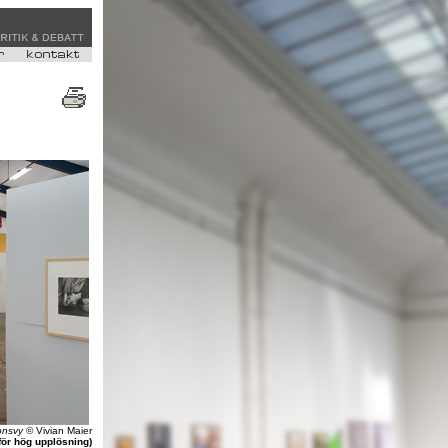
ionsvy
© Vivian Maier
för hög upplösning)