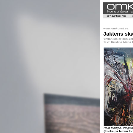
www.omkonst.se:
Jaktens skä
Vivian Maier och Je
Text: Kristina Maria
Nära marken, Vingsl
(Klicka på bilden fö