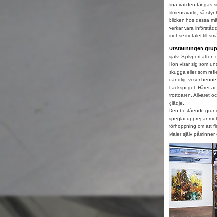
fina världen fångas s
filmens värld, så styr
blicken hos dessa männ
verkar vara införståd
mot sextiotalet till sm
Utställningen grup
själv. Självporträtten
Hon visar sig som un
skugga eller som refl
oändlig: vi ser henne i
backspegel. Håret är 
trottoaren. Allvaret
glädje.
Den bestående grund
speglar upprepar moti
förhoppning om att fi
Maier själv påminner 