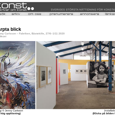
rpta blick
nny Carlsson – Fabriken, Bästekille, 27/6–1/11 2020
 Mezei
ag
© Jenny Carlsson
Installat
r hög upplösning)
(Klicka på bilden 