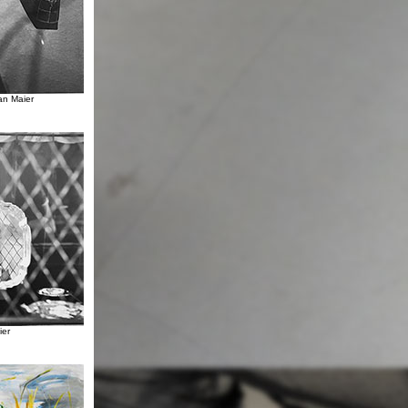
an Maier
ier