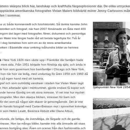
tens skärpta blick här, landskap och kraftfulla färgexplosioner där. De olika uttrycken
yupptäckta amerikanska fotografen Vivian Maiers bildvärld möter Jenny Carlssons måler
rlen i sommar.
a ur, både kommersiellt och fotohistoriskt. Så tänkte kanske John
istoriker och fotograf, när han 2007 förvärvade en låda med 400
ngom det lager med fotografier, filmer, dokument och personliga
ian Maier inte längre hade råd att betala lagerhyra för. Två år
. I dag betraktas hon som en av de stora amerikanska
riken i Bästekille visar omkring tvåhundra bilder av hennes
.
s
i New York 1926 men växte upp i Frankrike där familjen hade
 mors sida. Från 1951 började hon försörja sig själv, och ända in
de hon som guvernant hos barnfamiljer i Chicago och New York.
 hon när hon var ledig, med undantag för åren 1959 och 1960 då
nt på egen hand med sin kamera.
f och som outtröttlig vandrare i staden har Vivian Maier tagit
Självporträtt New York 1954
. Hon arbetade själv i mörkrummet, gjorde endast få kopior och
nde henne fåordig om sitt stora intresse. Vi vet inte hur mycket
fotografer. Men den skarpa blicken, intresset för barn och
för det som på något sätt skaver är genomgående. Det är inte
från franskt fotografi med Cartier-Bresson mot i synnerhet kvinnliga
r som Helen Lewitt, Berenice Abbott eller Diane Arbus.
orlunda, de fattiga, de överviktiga, de färgade och de gamla
intresse. Hon tar många bilder, kanske inte alla ämnade att visas
hennes bortgång sker. Även om scener från den fashionabla och