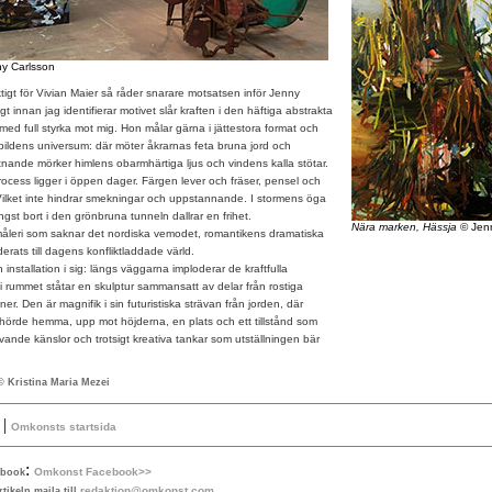
y Carlsson
tigt för Vivian Maier så råder snarare motsatsen inför Jenny
t innan jag identifierar motivet slår kraften i den häftiga abstrakta
ed full styrka mot mig. Hon målar gärna i jättestora format och
 bildens universum: där möter åkrarnas feta bruna jord och
nande mörker himlens obarmhärtiga ljus och vindens kalla stötar.
cess ligger i öppen dager. Färgen lever och fräser, pensel och
. Vilket inte hindrar smekningar och uppstannande. I stormens öga
ängst bort i den grönbruna tunneln dallrar en frihet.
Nära marken, Hässja
© Jen
måleri som saknar det nordiska vemodet, romantikens dramatiska
erats till dagens konfliktladdade värld.
nstallation i sig: längs väggarna imploderar de kraftfulla
i rummet ståtar en skulptur sammansatt av delar från rostiga
r. Den är magnifik i sin futuristiska strävan från jorden, där
hörde hemma, upp mot höjderna, en plats och ett tillstånd som
levande känslor och trotsigt kreativa tankar som utställningen bär
© Kristina Maria Mezei
|
Omkonsts startsida
:
Omkonst Facebook>>
ebook
redaktion@omkonst.com
tikeln maila till