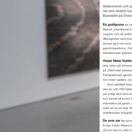
Stadsscener och jak
när den relativt n
Bästekille på Öste
En guldgruva
att ös
Maloof, amerikansk h
negativ, och så småni
tillhörigheter som Viv
senare gick hon bort
gatufotograferna. Fab
efterlämnade arbeten
Vivian Maier födde
sina rötter på hennes
på 1990-talet arbeta
Fotograferade gjorde
hon reste världen ru
Som självlärd fotogra
mer än 140 000 bilder
var enligt dem som kä
hon kände till andra 
människor på gatan, 
svårt att se en linje 
amerikanska fotografe
De som var
lite ann
lockar Vivian Maiers 
så som det nu efter 