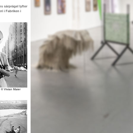
s särprägel lyfter
i i Fabriken i
© Vivian Maier