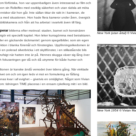
om förföriska, hon var uppenbarligen även intresserad av film och
 hon sin Rolleiflex med osviklig säkerhet och utan rädsla att möta
iskor där hon går. Inte sällan tittar de rakt in i kameran, de
da med situationen. Hon hade flera kameror under åren, övergick
åbildskamera och från att ha arbetat i svartvitt även till färg.
perar
bilderna efter motivval: staden, barnet och konstnären
New York (utan årtal)
© Vivi
 utgör ett speciellt kapitel. Hon leker kurragömma med betraktaren.
der en gäckande täckmantel: genom spegelbilder, som sin egen
ektion i blanka föremål och fönsterglas. Uppfinningsrikedomen är
 en polerad silverbricka i ett skyltfönster, i en stillastående bils
rufsigt när hatten inte är på. Hennes skugga växer sig lång över
 och fokuseringen ger då och då utrymme för både humor och
tonen är kanske ändå vemodet över tidens gång. När vinklade
vet om och om igen leds vi mot en formulering av fåfäng
nnas kvar i all evighet – givetvis en omöjlighet. Något som Vivian
om: tidningen TIME placeras i en ensam cykelkorg mitt i en bild.
New York 1954
© Vivian Ma