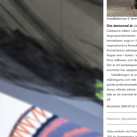
Installationsvy
© Jenn
Om ämnesval är
vik
Carlssons måleri. Lång
färgexpressionismen m
betraktaren sugs in i
vegetationens förmult
Konstnärens arbetspro
fingrar river i duken
finns stillheten och l
Det är ett landskaps
scenerier har uppgrad
Utställningen är en i
målningarna och mitt 
gamla jordbruksmaskine
deras utförda arbete 
fylls av de intensivt 
på.
Bästekille 2020-07-01 
Fabriken, Bästekille
Dela artikeln via Fac
Vill du kommentera ar