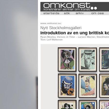
www.omkonst.se:
Nytt Stockholmsgalleri
Introduktion av en ung brittisk k
Ryan Mosley,
Verses in Time
– Larsen Warner, Stockholm
Text: Leif Mattsson