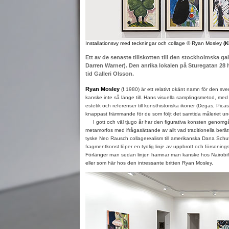
Installationsvy med teckningar och collage © Ryan Mosley
(K
Ett av de senaste tillskotten till den stockholmska g
Darren Warner). Den anrika lokalen på Sturegatan 28 
tid Galleri Olsson.
Ryan Mosley
(f.1980) är ett relativt okänt namn för den s
kanske inte så länge till. Hans visuella samplingsmetod, med 
estetik och referenser till konsthistoriska ikoner (Degas, Pic
knappast främmande för de som följt det samtida måleriet und
I gott och väl tjugo år har den figurativa konsten genomg
metamorfos med ifrågasättande av allt vad traditionella berätt
tyske Neo Rausch collagerealism till amerikanska Dana Sch
fragmentkonst löper en tydlig linje av uppbrott och försonings
Förlänger man sedan linjen hamnar man kanske hos Nairobif
eller som här hos den intressante britten Ryan Mosley.