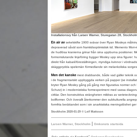
Installationsvy från Larsen Warner, Sturegatan 28, Stockhol
En air av
sekelskifte 1900 svävar över Ryan Mosleys målnin
depraverad såväl som framtidsoptimistisk tid. Memento Mori-
de hudlösa kranierna grinar från sina uppburna positioner. 
formomslutande linjeföring bygger Mosley upp sina figurer:
direkt från kabaréföreställningen, myndiga kvinnor i vördnadsfy
skäggprydda spelemän förmedlande sin melankoliska sorge
Men det kanske
mest drabbande, både vad gäller teknik och
i de fragmentariskt uppbyggda verken på papper (se installat
bryter Ryan Mosley gång på gång mot figurativa normer och ka
Schutz) in i modernistiska formexperiment med vassa diagona
cirklar. Den konstruktiva strängheten mildras av serieteckn
bollformer. Och överallt återkommer den subkulturella angre
formfria berättandet som i sin anarkistiska meningslöshet ge
Stockholm 2020-01-29 © Leif Mattsson
|
Larsen Warner, Stockholm
Omkonsts startsida
:
Omkonst Facebook>>