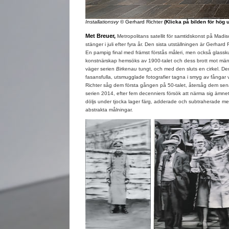
Installationsvy
© Gerhard Richter
(Klicka på bilden för hög 
Met Breuer,
Metropolitans satellit för samtidskonst på Madi
stänger i juli efter fyra år. Den sista utställningen är Gerhard 
En pampig final med främst förstås måleri, men också glasskul
konstnärskap hemsöks av 1900-talet och dess brott mot mänsk
väger serien
Birkenau
tungt, och med den sluts en cirkel. De
fasansfulla, utsmugglade fotografier tagna i smyg av fångar 
Richter såg dem första gången på 50-talet, återsåg dem sen
serien 2014, efter fem decenniers försök att närma sig ämnet
döljs under tjocka lager färg, adderade och subtraherade med 
abstrakta målningar.