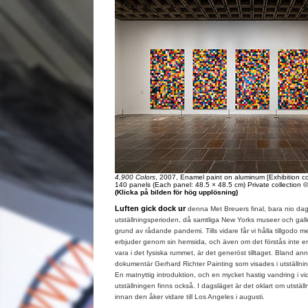
4,900 Colors
, 2007, Enamel paint on aluminum [Exhibition c
140 panels (Each panel: 48.5 × 48.5 cm) Private collection 
(Klicka på bilden för hög upplösning)
Luften gick dock ur
denna Met Breuers final, bara nio daga
utställningsperioden, då samtliga New Yorks museer och galle
grund av rådande pandemi. Tills vidare får vi hålla tillgodo 
erbjuder genom sin hemsida, och även om det förstås inte er
vara i det fysiska rummet, är det generöst tilltaget. Bland an
dokumentär Gerhard Richter Painting som visades i utställnin
En matnyttig introduktion, och en mycket hastig vandring i 
utställningen finns också. I dagsläget är det oklart om utstä
innan den åker vidare till Los Angeles i augusti.