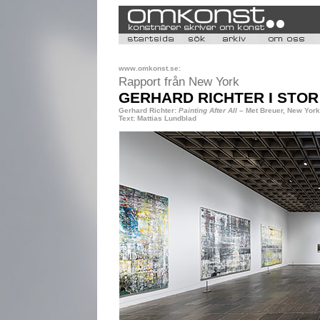
www.omkonst.se:
Rapport från New York
GERHARD RICHTER I STOR
Gerhard Richter:
Painting After All
– Met Breuer, New York C
Text: Mattias Lundblad