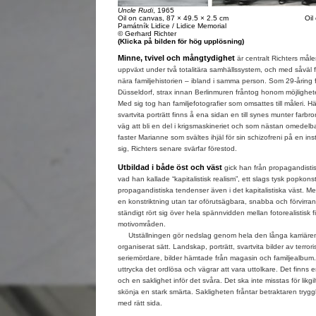
Uncle Rudi
, 1965
Oil on canvas, 87 × 49.5 × 2.5 cm
Oil
Památník Lidice / Lidice Memorial
© Gerhard Richter
(Klicka på bilden för hög upplösning)
Minne, tvivel och mångtydighet
är centralt Richters mål
uppväxt under två totalitära samhällssystem, och med såväl f
nära familjehistorien – ibland i samma person. Som 29-åring f
Düsseldorf, strax innan Berlinmuren fråntog honom möjligheten 
Med sig tog han familjefotografier som omsattes till måleri. Här 
svartvita porträtt finns å ena sidan en till synes munter farbro
väg att bli en del i krigsmaskineriet och som nästan omedelb
faster Marianne som svältes ihjäl för sin schizofreni på en inst
sig, Richters senare svärfar förestod.
Utbildad i både öst och väst
gick han från propagandistisk, 
vad han kallade
“
kapitalistisk realism”, ett slags tysk popko
propagandistiska tendenser även i det kapitalistiska väst. Men
en konstriktning utan tar oförutsägbara, snabba och förvirr
ständigt rört sig över hela spännvidden mellan fotorealistisk 
motivområden.
Utställningen gör nedslag genom hela den långa karriären p
organiserat sätt. Landskap, porträtt, svartvita bilder av terroris
seriemördare, bilder hämtade från magasin och familjealbum. 
uttrycka det ordlösa och vägrar att vara uttolkare. Det finns en
och en saklighet inför det svåra. Det ska inte misstas för likgil
skönja en stark smärta. Sakligheten fråntar betraktaren trygghe
med rätt sida.