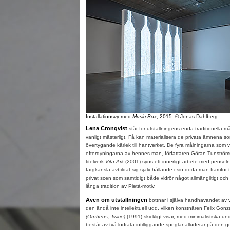
Installationsvy med
Music Box
, 2015. © Jonas Dahlberg
Lena Cronqvist
står för utställningens enda traditionella m
vanligt mästerligt. Få kan materialisera de privata ämnena s
övertygande kärlek till hantverket. De fyra målningarna som vi
efterdyningarna av hennes man, författaren Göran Tunströms
titelverk
Vita Ark
(2001) syns ett innerligt arbete med pense
färgkänsla avbildat sig själv hållande i sin döda man framför 
privat scen som samtidigt både vidrör något allmängiltigt och v
långa tradition av Pietà-motiv.
Även om utställningen
bottnar i själva handhavandet av 
den ändå inte intellektuell udd, vilken konstnären Felix Gonz
(Orpheus, Twice)
(1991) skickligt visar, med minimalistiska u
består av två lodräta intilliggande speglar alluderar på den 