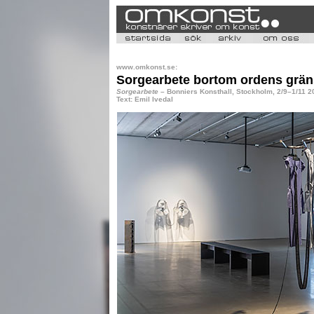
www.omkonst.se:
Sorgearbete bortom ordens grän
Sorgearbete
– Bonniers Konsthall, Stockholm, 2/9–1/11 2
Text: Emil Ivedal