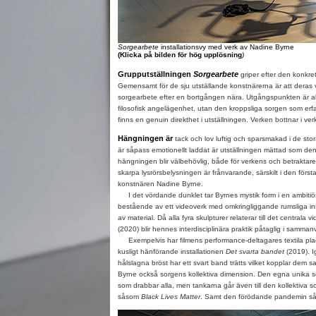
Sorgearbete
installationsvy med verk av Nadine Byrne
(Klicka på bilden för hög upplösning
)
Grupputställningen
Sorgearbete
griper efter den konkre
Gemensamt för de sju utställande konstnärerna är att deras v
sorgearbete efter en bortgången nära. Utgångspunkten är all
filosofisk angelägenhet, utan den kroppsliga sorgen som erf
finns en genuin direkthet i utställningen. Verken bottnar i ve
Hängningen är
tack och lov luftig och sparsmakad i de stor
är såpass emotionellt laddat är utställningen mättad som de
hängningen blir välbehövlig, både för verkens och betrakta
skarpa lysrörsbelysningen är frånvarande, särskilt i den första
konstnären Nadine Byrne.
I det vördande dunklet tar Byrnes mystik form i en ambitiös
bestående av ett videoverk med omkringliggande rumsliga ins
av material. Då alla fyra skulpturer relaterar till det centrala 
(2020) blir hennes interdisciplinära praktik påtaglig i samma
Exempelvis har filmens performance-deltagares textila plag
kusligt hänförande installationen
Det svarta bandet
(2019). 
hålslagna bröst har ett svart band trätts vilket kopplar dem
Byrne också sorgens kollektiva dimension. Den egna unika so
som drabbar alla, men tankarna går även till den kollektiva so
såsom
Black Lives Matter
. Samt den förödande pandemin såk