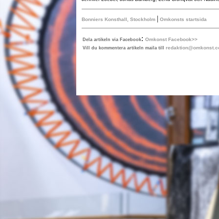
|
Bonniers Konsthall, Stockholm
Omkonsts startsida
:
Omkonst Facebook>>
Dela artikeln via Facebook
redaktion@omkonst.
Vill du kommentera artikeln maila till