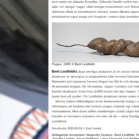
som mister sin älskade Eurydike. Stående framför verket kan 
själv i en spegel i taget, vilket bringar ensamheten och förlust
aktiveras alltså av betraktarens närvaro, kastar tillbaka up
betraktarens egen kropp och
fungerar
i ordets rätta bemärke
Puppa,
1985 © Berit Lindfeldt
Berit Lindfeldts
djupt sinnliga skulpturer är en annan käns
skulpturer är sprungna ur sorgearbetet efter hennes förlora
Materialet som passerat hennes fingrar har fått liv och klumpa
till abstrakta kroppar. De vill smekas, vägas i handen och he
framför skulpturen
Svart knut
(1985) knyter det sig i magen.
fysisk form på podiet. För Lindfeldts skulpturer räcker orden int
Denna ordets otillräcklighet är ett återkommande inslag i ut
oförmögna att beskriva det tomrum sorgen utspelar sig i träd
materialiserar. Med detta träffar utställningen också något kärn
Kanske en konstens substans om man så vill — dess förmåga 
outtalbara.
Stockholm 2020-09-24 © Emil Ivedal
Detlagande konstnärer: Alejandro Cesarco, Berit Lindfeldt, F
Jennifer Loeber, Jonas Dahlberg, Lena Cronqvist och Nadin