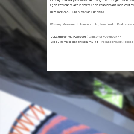
här något av en performativ handling, där Toor genom sin klas
egen erfarenhet och identitet i den konsthistoria man varit rela
New York 2020-11-18 © Mattias Lundblad
|
Whitney Museum of American Art, New York
Omkonsts s
:
Omkonst Facebook>>
Dela artikeln via Facebook
redaktion@omkonst.
Vill du kommentera artikeln maila till