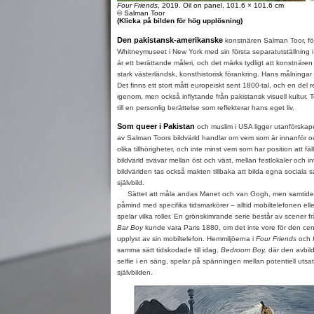
Four Friends
, 2019. Oil on panel, 101.6 × 101.6 cm
© Salman Toor
(Klicka på bilden för hög upplösning)
Den pakistansk-amerikanske
konstnären Salman Toor, fö
Whitneymuseet i New York med sin första separatutställnin
är ett berättande måleri, och det märks tydligt att konstnären
stark västerländsk, konsthistorisk förankring. Hans målningar f
Det finns ett stort mått europeiskt sent 1800-tal, och en del
igenom, men också inflytande från pakistansk visuell kultur
till en personlig berättelse som reflekterar hans eget liv.
Som queer i Pakistan
och muslim i USA ligger utanförskape
av Salman Toors bildvärld handlar om vem som är innanför o
olika tillhörigheter, och inte minst vem som har position att f
bildvärld svävar mellan öst och väst, mellan festlokaler och 
bildvärlden tas också makten tillbaka att bilda egna socia
självbild.
Sättet att måla andas Manet och van Gogh, men samtiden 
påmind med specifika tidsmarkörer – alltid mobiltelefonen el
spelar vilka roller. En grönskimrande serie består av scener fr
Bar Boy
kunde vara Paris 1880, om det inte vore för den ce
upplyst av sin mobiltelefon. Hemmiljöerna i
Four Friends
och
samma sätt tidskodade till idag.
Bedroom Boy,
där den avbi
selfie i en säng, spelar på spänningen mellan potentiell uts
självbilden.