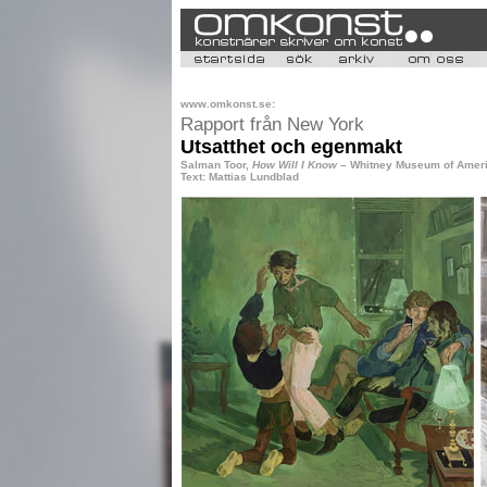
www.omkonst.se:
Rapport från New York
Utsatthet och egenmakt
Salman Toor,
How Will I Know
– Whitney Museum of Americ
Text: Mattias Lundblad