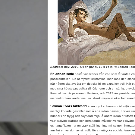
Bedroom Boy
, 2019. Oil on panel, 12 x 16 in. © Salman Toor
En annan serie
består av scener från vad som får antas v
passkontrollen. De är mycket stillsamma, men med den star
när någon ska avgöra om det ska bli en extra kontroll. Här st
med sina högst vardagliga tillhörigheter och en sänkt, uttryc
Perspektivet är passkontrollantens, och 2017 års presidentor
människor från länder med muslimsk majoritet ekar fortfarand
Salman Toors bildvärld
är en mycket homosocial miljö me
manligt kodade gestalter som å ena sidan dansar, dricker, 
hundar i en trygg och skyddad miljö, å andra sidan är utsatt 
vagt självbiografiska och berättande måleriet verkar bekvämt
och autofiktion har en stark ställning, inte minst inom litterat
använt en version av sig själv för att uttrycka sociala fenomen