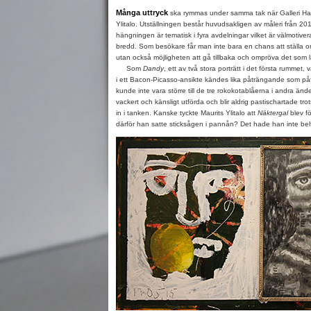
Många uttryck
ska rymmas under samma tak när Galleri Ha
Ylitalo. Utställningen består huvudsakligen av måleri från 2
hängningen är tematisk i fyra avdelningar vilket är välmotiv
bredd. Som besökare får man inte bara en chans att ställa om
utan också möjligheten att gå tillbaka och ompröva det som l
Som
Dandy
, ett av två stora porträtt i det första rummet,
i ett Bacon-Picasso-ansikte kändes lika påträngande som på
kunde inte vara större till de tre rokokotablåerna i andra än
vackert och känsligt utförda och blir aldrig pastischartade tro
in i tanken. Kanske tyckte Maurits Ylitalo att
Näktergal
blev fö
därför han satte sticksågen i pannån? Det hade han inte be