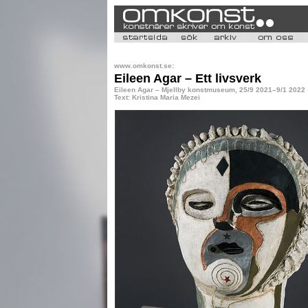
www.omkonst.se:
Eileen Agar – Ett livsverk
Eileen Agar – Mjellby konstmuseum, 25/9 2021–9/1 2022
Text: Kristina Maria Mezei