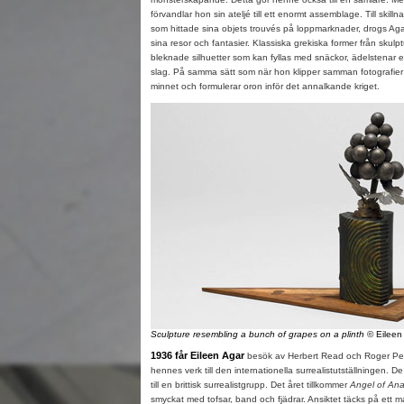
förvandlar hon sin ateljé till ett enormt assemblage. Till skilln
som hittade sina objets trouvés på loppmarknader, drogs Aga
sina resor och fantasier. Klassiska grekiska former från skulp
bleknade silhuetter som kan fyllas med snäckor, ädelstenar el
slag. På samma sätt som när hon klipper samman fotografier 
minnet och formulerar oron inför det annalkande kriget.
Sculpture resembling a bunch of grapes on a plinth
© Eileen
1936 får Eileen Agar
besök av Herbert Read och Roger Penr
hennes verk till den internationella surrealistutställningen.
till en brittisk surrealistgrupp. Det året tillkommer
Angel of Ana
smyckat med tofsar, band och fjädrar. Ansiktet täcks på ett m