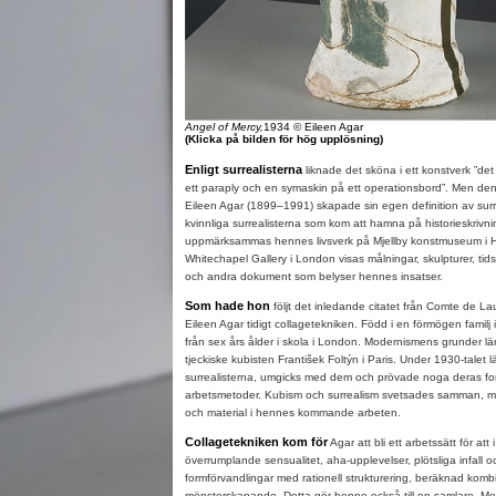
Angel of Mercy,
1934 © Eileen Agar
(Klicka på bilden för hög upplösning)
Enligt surrealisterna
liknade det sköna i ett konstverk ”d
ett paraply och en symaskin på ett operationsbord”. Men den
Eileen Agar (1899–1991) skapade sin egen definition av sur
kvinnliga surrealisterna som kom att hamna på historieskriv
uppmärksammas hennes livsverk på Mjellby konstmuseum i 
Whitechapel Gallery i London visas målningar, skulpturer, tidsk
och andra dokument som belyser hennes insatser.
Som hade hon
följt det inledande citatet från Comte de 
Eileen Agar tidigt collagetekniken. Född i en förmögen familj
från sex års ålder i skola i London. Modernismens grunder l
tjeckiske kubisten František Foltýn i Paris. Under 1930-talet
surrealisterna, umgicks med dem och prövade noga deras fo
arbetsmetoder. Kubism och surrealism svetsades samman, mo
och material i hennes kommande arbeten.
Collagetekniken kom för
Agar att bli ett arbetssätt för a
överrumplande sensualitet, aha-upplevelser, plötsliga infall 
formförvandlingar med rationell strukturering, beräknad komb
mönsterskapande. Detta gör henne också till en samlare. Med