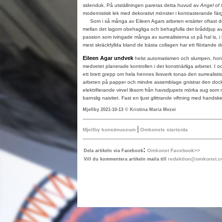
sidenduk. På utställningen pareras detta huvud av
Angel of
modernistisk lek med dekorativt mönster i kontrasterande färg
Som i så många av Eileen Agars arbeten ersätter oftast d
mellan det lagom obehagliga och behagfulla det bråddjup a
passion som tvingade många av surrealisterna ut på hal is, i 
mest skräckfyllda bland de bästa collagen har ett flörtande d
Eileen Agar undvek
helst automatismen och slumpen, hon
medvetet planerade kontrollen i det konstnärliga arbetet. I oc
ett brett grepp om hela hennes livsverk tonas den surrealisti
arbeten på papper och mindre assemblage gnistrar den dock k
elektrifierande virvel liksom från havsdjupets mörka sug som 
barnslig naivitet. Fast en ljust glittrande viftning med handsk
Mjellby 2021-10-13 © Kristina Maria Mezei
|
Mjellby konstmuseum
Omkonsts startsida
:
Omkonst Facebook>>
Dela artikeln via Facebook
redaktion@omkonst.
Vill du kommentera artikeln maila till